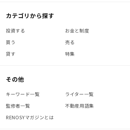
#税理士中井の課税ルール解説
#理想の暮らし
カテゴリから探す
#金利
#経費
#相続
#不動産購入
#相続税
投資する
お金と制度
#REIT
#新型コロナ
#ETF
#固定資産税
買う
売る
#団体信用生命保険
#贈与税
#災害に備える
貸す
特集
#書類
#リスク分散
#リノシーチャンネル
#DIY
#保険
#賃貸管理
#東京
#ワンルーム
#利回り
その他
#不動産投資体験レポ
#FX
#JR山手線
#建物管理
#地震対策
#セミナー
#渋谷
#ふるさと納税
キーワード一覧
ライター一覧
#法人化
#クラウドファンディング
#JR京浜東北線
監修者一覧
不動産用語集
#まとめ
#融資
#目黒
#相続わかるラボ
#横浜
RENOSYマガジンとは
#大阪
#JR総武線
#東京メトロ日比谷線
#手数料