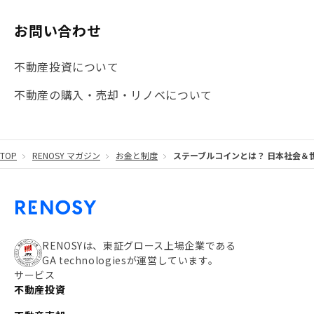
#マイナンバー
#PropTech特集
#港区
お問い合わせ
#海外不動産投資
#攻めのマンション管理
不動産投資について
#JR湘南新宿ライン
#池袋
#不動産投資の基本
不動産の購入・売却・リノベについて
#20代
#都営浅草線
#東急東横線
#東京メトロ有楽町線
#自己資金
#品川
TOP
RENOSY マガジン
お金と制度
ステーブルコインとは？ 日本社会＆
#都営大江戸線
#都営三田線
#不労所得
#アパート経営
#住人目線の街案内
#私の資産ポートフォリオ
#新宿
#わたしのリノベーションストーリー
#JR横須賀線
RENOSYは、東証グロース上場企業である
GA technologiesが運営しています。
#東京メトロ副都心線
#JR常磐線
サービス
不動産投資
#東京メトロ銀座線
#JR中央線