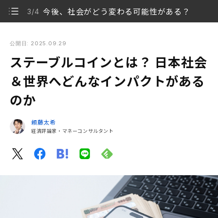
今後、社会がどう変わる可能性がある？
3/4
ステーブルコインとは？ 日本社会＆世界へどんなインパクトが
あるのか
公開日: 2025.09.29
ステーブルコインとは？ 日本社会
ステーブルコインって何？
1/4
＆世界へどんなインパクトがある
これまでの暗号資産とはどう違う？
2/4
のか
今後、社会がどう変わる可能性がある？
3/4
頼藤太希
今後の動向に大注目
経済評論家・マネーコンサルタント
4/4