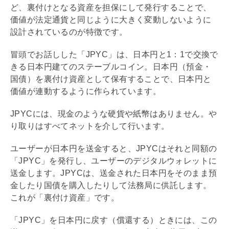
ど、裏付けとなる資産を担保にして発行することで、
価値が法定通貨と同じように大きく変動しないように
設計されているのが特徴です。
冒頭でお話しした「JPYC」は、日本円と1：1で交換で
きる日本円建てのステーブルコイン。日本円（預金・
国債）を裏付け資産として保有することで、日本円と
価値が連動するように作られています。
JPYCには、現金のような硬貨や紙幣はありません。や
り取りはすべてネットを介して行います。
ユーザーが日本円を送金すると、JPYCはそれと同額の
「JPYC」を発行し、ユーザーのデジタルウォレットに
送金します。JPYCは、送金された日本円をそのまま預
金したり国債を購入したりして法務局に供託します。
これが「裏付け資産」です。
「JPYC」を日本円に戻す（償還する）ときには、この