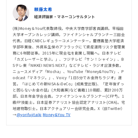
頼藤太希
経済評論家・マネーコンサルタント
(株)Money＆You代表取締役。中央大学商学部客員講師。早稲田
大学オープンカレッジ講師。ファイナンシャルプランナー三田会
代表。日経CNBCレギュラーコメンテーター。慶應義塾大学経済
学部卒業後、外資系生保のアフラックにて資産運用リスク管理業
務に6年間従事。2015年に現会社を創業し現職へ。日本テレビ
「カズレーザーと学ぶ。」、フジテレビ「サン！シャイン」、B
Sテレ東「NIKKEI NEWS NEXT」などテレビ・ラジオ出演多数。
ニュースメディア「Mocha」、YouTube「Money&YouTV」、P
odcast「マネラジ。」、Voicy「1日5分でお金持ちラジオ」運
営。「はじめての新NISA＆iDeCo」(成美堂出版)、「定年後ずっ
と困らないお金の話」(大和書房)など書籍110冊超、累計200万
部。日本年金学会会員。ファイナンシャルプランナー(CFP®)。1
級FP技能士。日本証券アナリスト協会認定アナリスト(CMA)。宅
地建物取引士。日本アクチュアリー会研究会員。X（旧Twitter）
→
@yorifujitaiki
Money&You TV