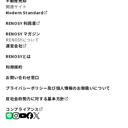
不動産売却
#東京メトロ半蔵門線
#江東区
#六本木
関連サイト
Modern Standard
#不動産投資の始め方
#エリア未来ナビ
#武蔵小杉
RENOSY 利諾喜
#リノベで家ができるまで
#東急目黒線
#JR埼京線
RENOSY マガジン
#日暮里・舎人ライナー
#京成本線
#日暮里
RENOSYについて
運営会社
#東京メトロ千代田線
#東武伊勢崎線
#赤坂
RENOSYとは
#錦糸町
#両国
#東京メトロ南北線
#宅建
利用規約
#大田区
#中央区
#RENOSYルームツアー
#品川区
お問い合わせ窓口
#川崎
#東急池上線
#JR南武線
プライバシーポリシー及び個人情報のお取扱いについて
#東京メトロ丸ノ内線
#オリンピック
反社会的勢力に対する基本方針
#つくばエクスプレス
#恵比寿
#京王井の頭線
コンプライアンス
#東急田園都市線
#広尾
#勝どき
#板橋区