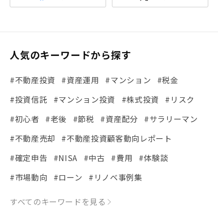
人気のキーワードから探す
#不動産投資
#資産運用
#マンション
#税金
#投資信託
#マンション投資
#株式投資
#リスク
#初心者
#老後
#節税
#資産配分
#サラリーマン
#不動産売却
#不動産投資顧客動向レポート
#確定申告
#NISA
#中古
#費用
#体験談
#市場動向
#ローン
#リノベ事例集
#シミュレーション
#まちの住みやすさ発見！
すべてのキーワードを見る
#リフォーム
#iDeCo