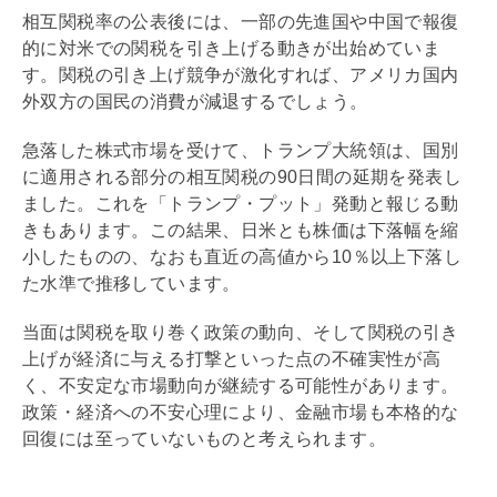
相互関税率の公表後には、一部の先進国や中国で報復
的に対米での関税を引き上げる動きが出始めていま
す。関税の引き上げ競争が激化すれば、アメリカ国内
外双方の国民の消費が減退するでしょう。
急落した株式市場を受けて、トランプ大統領は、国別
に適用される部分の相互関税の90日間の延期を発表し
ました。これを「トランプ・プット」発動と報じる動
きもあります。この結果、日米とも株価は下落幅を縮
小したものの、なおも直近の高値から10％以上下落し
た水準で推移しています。
当面は関税を取り巻く政策の動向、そして関税の引き
上げが経済に与える打撃といった点の不確実性が高
く、不安定な市場動向が継続する可能性があります。
政策・経済への不安心理により、金融市場も本格的な
回復には至っていないものと考えられます。