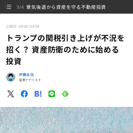
景気後退から資産を守る不動産投資
3/4
トランプの関税引き上げが不況を招く？ 資産防衛のために始め
る投資
公開日: 2025.04.16
トランプの関税引き上げが不況を
トランプ大統領の政策を発端とした株価の急落
1/4
招く？ 資産防衛のために始める
関税引き上げに伴うリセッションリスク
2/4
投資
景気後退から資産を守る不動産投資
3/4
伊藤圭佑
本格的な下落リスクを回避するために
証券アナリスト
4/4