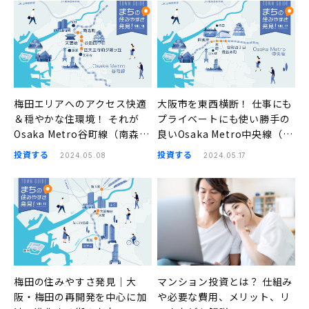
梅田エリアへのアクセス快適
大阪市を東西横断！ 仕事にも
＆穏やかな住環境！ それが
プライベートにも使い勝手の
Osaka Metro谷町線（南森
良いOsaka Metro中央線（阿
町、天満橋、谷町四丁目、四
波座、本町、堺筋本町、谷町
投資する
投資する
2024.05.08
2024.05.17
天王寺前夕陽ヶ丘）の良さ｜
四丁目）｜まちの住みやすさ
まちの住みやすさ発見
発見
梅田の住みやすさ発見｜大
マンション投資とは？ 仕組み
阪・梅田の再開発を中心に加
や必要な費用、メリット、リ