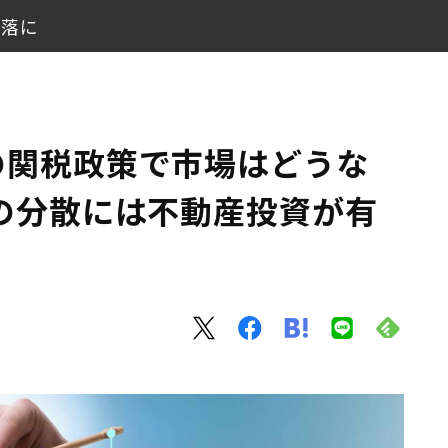
下落に
リスクの分散には不動産投資が有効
の関税政策で市場はどうな
に
の分散には不動産投資が有
うえで有効
構成に