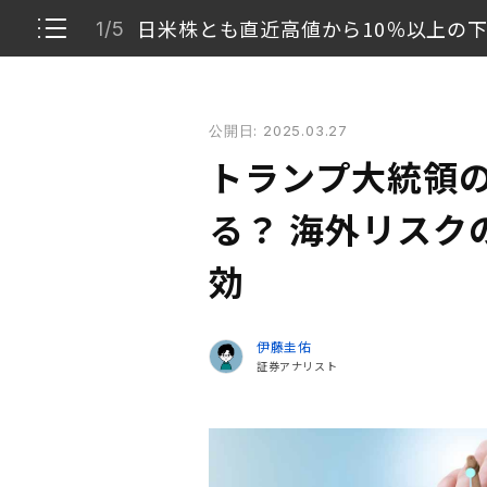
日米株とも直近高値から10％以上の
1/5
トランプ大統領の関税政策で市場はどうなる？ 海外
公開日: 2025.03.27
日米株とも直近高値から10％以上の下落に
1/5
トランプ大統領
トランプ大統領の政策やスタンスが不透明要因
2/5
る？ 海外リスク
投資信託への投資で高まる、海外市場リスク
効
3/5
不動産投資は海外市場のリスクから資産を守る
4/5
伊藤圭佑
証券アナリスト
投資信託と不動産投資でバランスの取れた資産
5/5