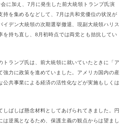
論会に加え、7月に発生した前大統領トランプ氏演
支持を集めるなどして、7月は共和党優位の状況が
バイデン大統領の次期選挙撤退、現副大統領ハリス
率を持ち直し、8月初時点では両党とも拮抗してい
のトランプ氏は、前大統領に就いていたときに「ア
て強力に政策を進めていました。アメリカ国内の産
な公共事業による経済の活性化などが実施もしくは
てしばしば懸念材料としてあげられてきました。円
には逆風となるため、保護主義の観点からは望まし