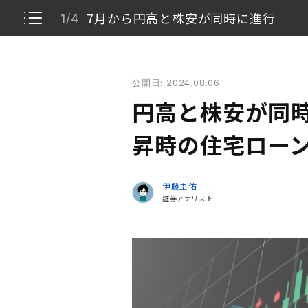
7月から円高と株安が同時に進行
1/4
円高と株安が同時に進む理由とは？ 金利上昇時の住
公開日: 2024.08.06
7月から円高と株安が同時に進行
1/4
円高と株安が同時
7月の円高・株安にある4つの背景
2/4
昇時の住宅ロー
ローン保有者・不動産投資家が金利上昇局面で
3/4
伊藤圭佑
証券アナリスト
金融政策や経済動向の変化と市場への影響を押
4/4