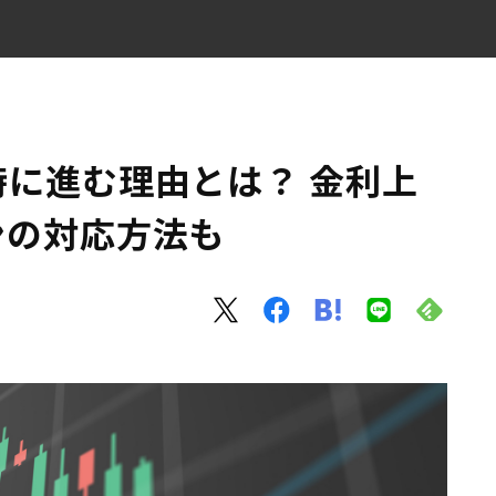
宅ローンの対応方法も
に進む理由とは？ 金利上
ンの対応方法も
取るべき行動とは？
さえておこう