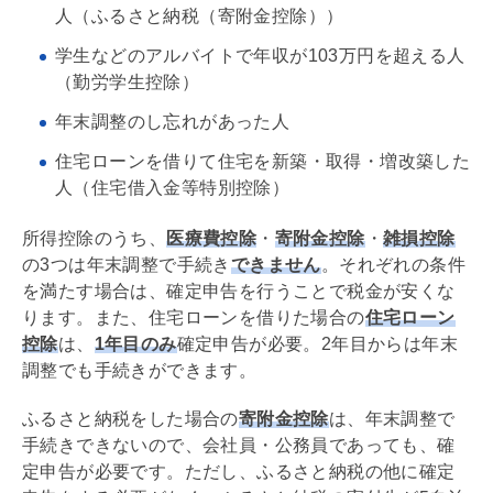
人（ふるさと納税（寄附金控除））
学生などのアルバイトで年収が103万円を超える人
（勤労学生控除）
年末調整
のし忘れがあった人
住宅ローン
を借りて住宅を新築・取得・増改築した
人（住宅借入金等特別控除）
所得控除のうち、
医療費控除
・
寄附金控除
・
雑損控除
の3つは
年末調整
で手続き
できません
。それぞれの条件
を満たす場合は、確定申告を行うことで税金が安くな
ります。また、
住宅ローン
を借りた場合の
住宅ローン
控除
は、
1年目のみ
確定申告が必要。2年目からは
年末
調整
でも手続きができます。
ふるさと納税をした場合の
寄附金控除
は、
年末調整
で
手続きできないので、会社員・公務員であっても、確
定申告が必要です。ただし、ふるさと納税の他に確定