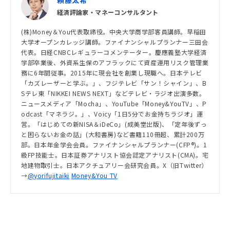
頼藤太希
経済評論家・マネーコンサルタント
(株)Money＆You代表取締役。中央大学商学部客員講師。早稲田
大学オープンカレッジ講師。ファイナンシャルプランナー三田会
代表。日経CNBCレギュラーコメンテーター。慶應義塾大学経済
学部卒業後、外資系生保のアフラックにて資産運用リスク管理業
務に6年間従事。2015年に現会社を創業し現職へ。日本テレビ
「カズレーザーと学ぶ。」、フジテレビ「サン！シャイン」、B
Sテレ東「NIKKEI NEWS NEXT」などテレビ・ラジオ出演多数。
ニュースメディア「Mocha」、YouTube「Money&YouTV」、P
odcast「マネラジ。」、Voicy「1日5分でお金持ちラジオ」運
営。「はじめての新NISA＆iDeCo」(成美堂出版)、「定年後ずっ
と困らないお金の話」(大和書房)など書籍110冊超、累計200万
部。日本年金学会会員。ファイナンシャルプランナー(CFP®)。1
級FP技能士。日本証券アナリスト協会認定アナリスト(CMA)。宅
地建物取引士。日本アクチュアリー会研究会員。X（旧Twitter）
→
@yorifujitaiki
Money&You TV