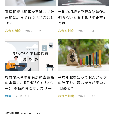
遺産相続は期限を意識して計
土地の相続で重要な路線価。
画的に。まず行うべきことと
知らないと損する「補正率」
は？
とは
お金と制度
お金と制度
2022.09.12
2022.09.13
複数購入者の割合が過去最高
平均年収を知って収入アップ
の水準に。RENOSY（リノシ
の計画を。最も給与が高いの
ー） 不動産投資マンスリーレ
は50代？
ポート2022年9月
特集
お金と制度
2022.10.26
2022.09.08