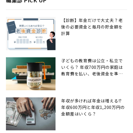
編集部 PICK UP
【診断】年金だけで大丈夫？老
後の必要資金と毎月の貯金額を
計算
子どもの教育費は公立・私立で
いくら？ 年収700万円の家庭は
教育費を払い、老後資金を準備
できるのか
年収が多ければ年金は増える!?
年収600万円と年収1,200万円の
金額差はいくら？