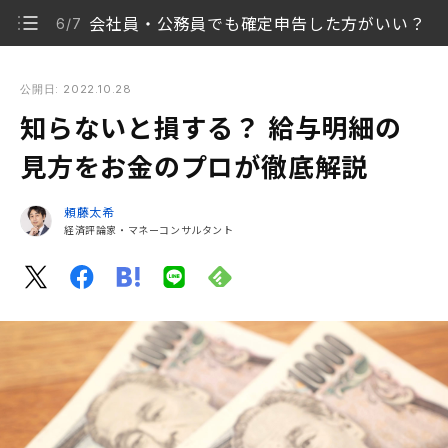
会社員・公務員でも確定申告した方がいい？
6/7
知らないと損する？ 給与明細の見方をお金のプロが徹底解説
公開日: 2022.10.28
知らないと損する？ 給与明細の
給料明細には何が書いてある？ 見るべきポイント
1/7
は？
見方をお金のプロが徹底解説
職能給から「職務給」で何が変わる？
2/7
頼藤太希
経済評論家・マネーコンサルタント
社会保険料は4月〜6月の給与で決まる
3/7
所得税・住民税はどう決まる？
4/7
年末調整ってなに？
5/7
会社員・公務員でも確定申告した方がいい？
6/7
ふるさと納税は今年のうちに
7/7