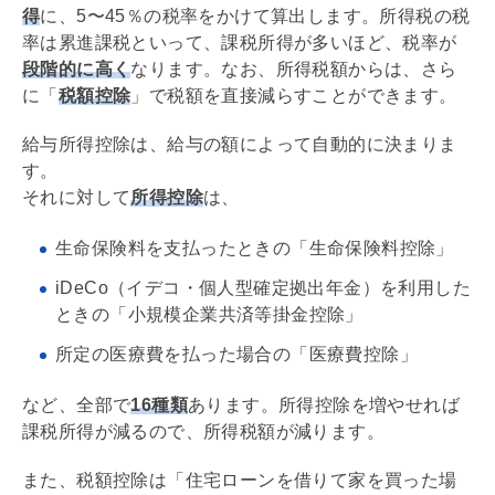
得
に、5〜45％の税率をかけて算出します。所得税の税
率は累進課税といって、課税所得が多いほど、税率が
段階的に高く
なります。なお、所得税額からは、さら
に「
税額控除
」で税額を直接減らすことができます。
給与所得控除は、給与の額によって自動的に決まりま
す。
それに対して
所得控除
は、
生命保険料を支払ったときの「生命保険料控除」
iDeCo
（イデコ・個人型確定拠出年金）を利用した
ときの「小規模企業共済等掛金控除」
所定の医療費を払った場合の「医療費控除」
など、全部で
16種類
あります。所得控除を増やせれば
課税所得が減るので、所得税額が減ります。
また、税額控除は「
住宅ローン
を借りて家を買った場