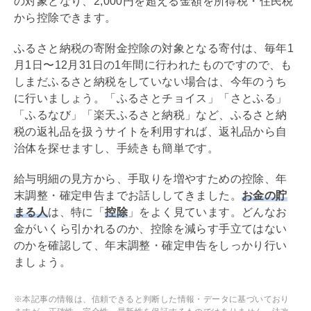
の対象となり、2,000円を超える金額を所得税・住民税
から控除できます。
ふるさと納税の寄附金控除の対象となる寄付は、毎年1
月1日〜12月31日の1年間に行われたものですので、も
しまだふるさと納税をしていない場合は、今年のうち
に行いましょう。「ふるさとチョイス」「さとふる」
「ふるなび」「楽天ふるさと納税」など、ふるさと納
税の返礼品を扱うサイトを利用すれば、返礼品から自
治体を探せますし、手続きも簡単です。
給与明細の見方から、手取りを増やすための控除、
年
末調整
・確定申告までお話ししてきました。
お金の貯
まる人
は、特に「
控除
」をよく見ています。どんなお
金がいくら引かれるのか、控除を減らす手立てはない
のかを確認して、
年末調整
・確定申告をしっかり行い
ましょう。
※本記事の情報は、信頼できると判断した情報・データに基づいており