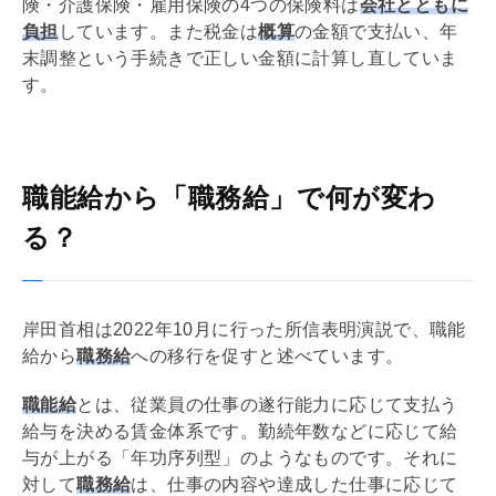
険・介護保険・雇用保険の4つの保険料は
会社とともに
負担
しています。また税金は
概算
の金額で支払い、
年
末調整
という手続きで正しい金額に計算し直していま
す。
職能給から「職務給」で何が変わ
る？
岸田首相は2022年10月に行った所信表明演説で、職能
給から
職務給
への移行を促すと述べています。
職能給
とは、従業員の仕事の遂行能力に応じて支払う
給与を決める賃金体系です。勤続年数などに応じて給
与が上がる「年功序列型」のようなものです。それに
対して
職務給
は、仕事の内容や達成した仕事に応じて