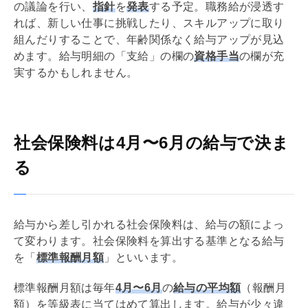
の議論を行い、
指針
を
発表
する予定。職務給が浸透す
れば、新しい仕事に挑戦したり、スキルアップに取り
組んだりすることで、年齢関係なく給与アップが見込
めます。給与明細の「支給」の欄の
資格手当
の欄が充
実するかもしれません。
社会保険料は4月〜6月の給与で決ま
る
給与から差し引かれる社会保険料は、給与の額によっ
て変わります。社会保険料を算出する基準となる給与
を「
標準報酬月額
」といいます。
標準報酬月額は毎年
4月〜6月
の
給与の平均額
（報酬月
額）を等級表に当てはめて算出します。給与が少々違