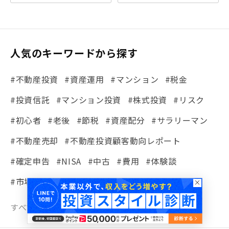
人気のキーワードから探す
#不動産投資
#資産運用
#マンション
#税金
#投資信託
#マンション投資
#株式投資
#リスク
#初心者
#老後
#節税
#資産配分
#サラリーマン
#不動産売却
#不動産投資顧客動向レポート
#確定申告
#NISA
#中古
#費用
#体験談
#市場動向
#ローン
#リノベ事例集
#シミュレーション
#まちの住みやすさ発見！
すべてのキーワードを見る
#リフォーム
#iDeCo