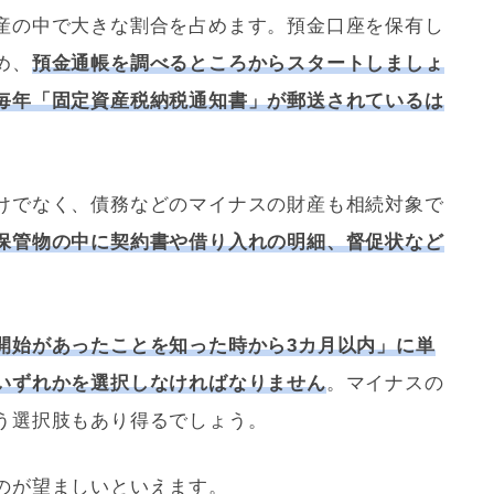
産の中で大きな割合を占めます。預金口座を保有し
め、
預金通帳を調べるところからスタートしましょ
毎年「
固定資産税
納税通知書」が郵送されているは
けでなく、
債務
などのマイナスの財産も相続対象で
保管物の中に契約書や借り入れの明細、督促状など
開始があったことを知った時から3カ月以内」に単
いずれかを選択しなければなりません
。マイナスの
う選択肢もあり得るでしょう。
のが望ましいといえます。