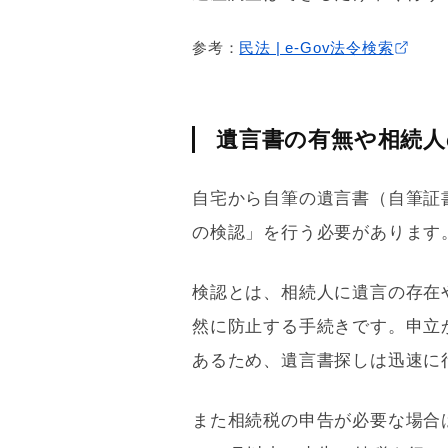
参考：
民法 | e-Gov法令検索
遺言書の有無や相続人
自宅から自筆の遺言書（自筆証
の検認」を行う必要があります
検認とは、相続人に遺言の存在
然に防止する手続きです。申立
あるため、遺言書探しは迅速に
また
相続税
の申告が必要な場合