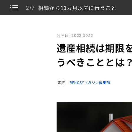
相続から10カ月以内に行うこと
2/7
遺産相続は期限を意識して計画的に。まず行うべき
公開日: 2022.09.12
相続開始から3カ月以内に行うこと
1/7
遺産相続は期限
相続から10カ月以内に行うこと
2/7
うべきこととは
各種財産・契約を引き継ぐ手続き
3/7
RENOSYマガジン編集部
故人の年金に関する期限
4/7
死亡保険金・死亡退職金に関する期限
5/7
必要に応じて期限内に手続きを
6/7
期限から逆算してスケジュールを立てよう
7/7