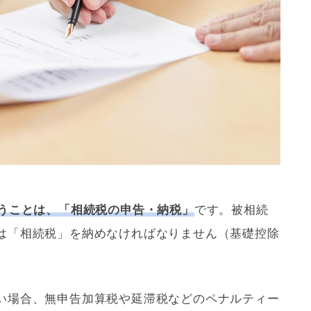
うことは、「
相続税
の申告・納税」
です。被相続
は「
相続税
」を納めなければなりません（
基礎
控除
い場合、無申告加算税や延滞税などのペナルティー