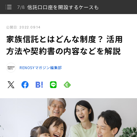
信託口口座を開設するケースも
7/8
家族信託とはどんな制度？ 活用方法や契約書の内容などを解説
公開日: 2022.09.14
家族信託とはどんな制度？ 活用
家族信託とは
1/8
方法や契約書の内容などを解説
家族信託を利用するメリット
2/8
RENOSYマガジン編集部
成年後見制度との違い
3/8
家族信託の仕組み
4/8
受託者ができないこと
5/8
家族信託を利用するには
6/8
信託口口座を開設するケースも
7/8