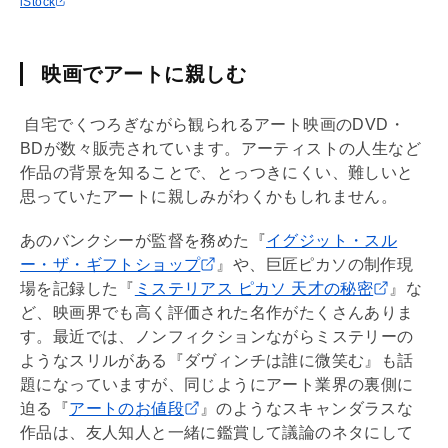
iStock
映画でアートに親しむ
自宅でくつろぎながら観られるアート映画のDVD・
BDが数々販売されています。アーティストの人生など
作品の背景を知ることで、とっつきにくい、難しいと
思っていたアートに親しみがわくかもしれません。
あのバンクシーが監督を務めた『
イグジット・スル
ー・ザ・ギフトショップ
』や、巨匠ピカソの制作現
場を記録した『
ミステリアス ピカソ 天才の秘密
』な
ど、映画界でも高く評価された名作がたくさんありま
す。最近では、ノンフィクションながらミステリーの
ようなスリルがある『ダヴィンチは誰に微笑む』も話
題になっていますが、同じようにアート業界の裏側に
迫る『
アートのお値段
』のようなスキャンダラスな
作品は、友人知人と一緒に鑑賞して議論のネタにして