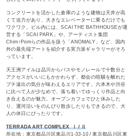
コンクリートを活かした倉庫のような建物は天井が高
くて迫力があり、大きなエレベーターに乗るだけでも
ワクワク。ビル内には、SCAI THE BATHHOUSEが運
営する「SCAI PARK」や、アーティスト集団
Chim↑Pomらの作品を扱う「ANOMALY」など、国内
外の最先端アートを紹介する実力派ギャラリーがそろ
っています。
天王洲アイルは品川からバスやモノレールで十数分と
アクセスがいいにもかかわらず、都会の喧騒を離れた
プチ遠出の気分が味わえるエリアです。六本木や渋谷
に比べて人が少なめで、落ち着いてゆっくり作品と向
き合えるのが魅力。オープンカフェでひと休みした
り、運河沿いをのんびり散歩したりもできるので、大
人の休日にぴったりです。
TERRADA ART COMPLEX Ⅰ / Ⅱ
所在地：東京都品川区東品川1-33-10 / 東京都品川区東