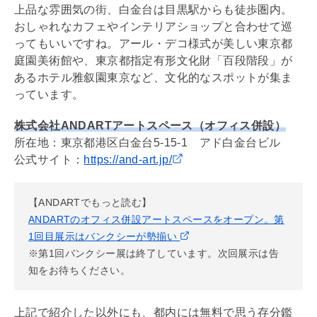
上品な雰囲気の街、白金台は目黒駅からも徒歩圏内。
おしゃれなカフェやインテリアショップと合わせて巡
ってもいいですね。アール・デコ様式が美しい東京都
庭園美術館や、東京都指定有形文化財「百段階段」が
あるホテル雅叙園東京など、文化的なスポットが集ま
っています。
株式会社ANDARTアートスペース（オフィス併設）
所在地：東京都港区白金台5-15-1 アド白金台ビル
公式サイト：
https://and-art.jp/
【ANDARTでもっと読む】
ANDARTのオフィス併設アートスペースをオープン。第
1回目展示はバンクシーが勢揃い
※第1回バンクシー展は終了しています。次回展示は告
知をお待ちください。
上記で紹介した以外にも、都内には無料で思う存分鑑