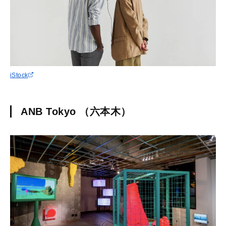
iStock
ANB Tokyo （六本木）