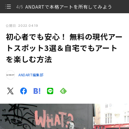
ANDARTで本格アートを所有してみよう
4/5
初心者でも安心！ 無料の現代アートスポット3選＆自宅でもア
ートを楽しむ方法
公開日: 2022.04.19
初心者でも安心！ 無料の現代アー
現代アートは難しくない！
1/5
トスポット3選＆自宅でもアート
ふらっとお出かけにぴったり！ 入場無料のアートス
2/5
を楽しむ方法
ポット
日常もセンスよく！おうち時間で楽しむアート
3/5
ANDART編集部
ANDARTで本格アートを所有してみよう
4/5
まとめ
5/5