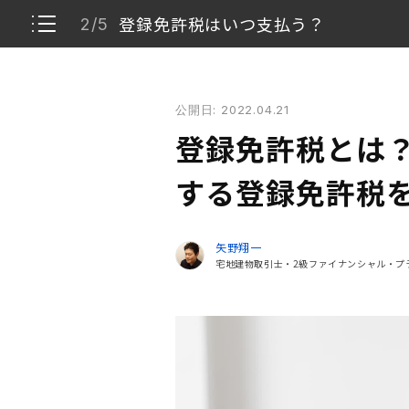
登録免許税はいつ支払う？
2/5
登録免許税とは？ 不動産購入や相続で発生する登録
公開日: 2022.04.21
登録免許税とは
1/5
登録免許税とは？
登録免許税はいつ支払う？
2/5
する登録免許税
登録免許税の支払いが必要なケース
3/5
矢野翔一
宅地建物取引士・2級ファイナンシャル・プ
登録免許税で押さえておくべきポイント
4/5
手間と時間を考慮して早めの手続きを
5/5