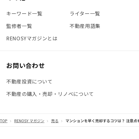
#地震対策
#セミナー
#渋谷
#ふるさと納税
キーワード一覧
ライター一覧
#法人化
#クラウドファンディング
#JR京浜東北線
監修者一覧
不動産用語集
#まとめ
#融資
#目黒
#相続わかるラボ
#横浜
RENOSYマガジンとは
#大阪
#JR総武線
#東京メトロ日比谷線
#手数料
#マイナンバー
#PropTech特集
#港区
お問い合わせ
#海外不動産投資
#攻めのマンション管理
不動産投資について
#JR湘南新宿ライン
#池袋
#不動産投資の基本
不動産の購入・売却・リノベについて
#20代
#都営浅草線
#東急東横線
#東京メトロ有楽町線
#自己資金
#品川
TOP
RENOSY マガジン
売る
マンションを早く売却するコツは？ 注意点
#都営大江戸線
#都営三田線
#不労所得
#アパート経営
#住人目線の街案内