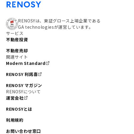
#私の資産ポートフォリオ
#新宿
#わたしのリノベーションストーリー
#JR横須賀線
RENOSYは、東証グロース上場企業である
GA technologiesが運営しています。
#東京メトロ副都心線
#JR常磐線
サービス
不動産投資
#東京メトロ銀座線
#JR中央線
不動産売却
#東京メトロ半蔵門線
#江東区
#六本木
関連サイト
Modern Standard
#不動産投資の始め方
#エリア未来ナビ
#武蔵小杉
RENOSY 利諾喜
#リノベで家ができるまで
#東急目黒線
#JR埼京線
RENOSY マガジン
#日暮里・舎人ライナー
#京成本線
#日暮里
RENOSYについて
運営会社
#東京メトロ千代田線
#東武伊勢崎線
#赤坂
RENOSYとは
#錦糸町
#両国
#東京メトロ南北線
#宅建
利用規約
#大田区
#中央区
#RENOSYルームツアー
#品川区
お問い合わせ窓口