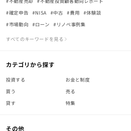
#不動産売却
#不動産投資顧客動向レポート
#確定申告
#NISA
#中古
#費用
#体験談
#市場動向
#ローン
#リノベ事例集
#シミュレーション
#まちの住みやすさ発見！
すべてのキーワードを見る
#リフォーム
#iDeCo
#税理士中井の課税ルール解説
#理想の暮らし
カテゴリから探す
#金利
#経費
#相続
#不動産購入
#相続税
投資する
お金と制度
#REIT
#新型コロナ
#ETF
#固定資産税
買う
売る
#団体信用生命保険
#贈与税
#災害に備える
貸す
特集
#書類
#リスク分散
#リノシーチャンネル
#DIY
#保険
#賃貸管理
#東京
#ワンルーム
#利回り
その他
#不動産投資体験レポ
#FX
#JR山手線
#建物管理