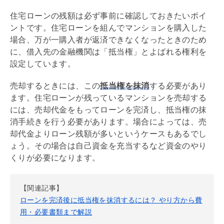
住宅ローン
の残額は必ず事前に確認しておきたいポイ
ントです。
住宅ローン
を組んでマンションを購入した
場合、万が一購入者が返済できなくなったときのため
に、借入先の金融機関は「
抵当権
」とよばれる権利を
設定しています。
売却するときには、この
抵当権
を抹消
する必要があり
ます。
住宅ローン
が残っているマンションを売却する
には、売却代金をもってローンを完済し、
抵当権
の抹
消手続きを行う必要があります。場合によっては、売
却代金よりローン残額が多いというケースもあるでし
ょう。その場合は自己資金を充当するなど資金のやり
くりが必要になります。
【関連記事】
ローンを完済後に抵当権を抹消するには？ やり方から費
用・必要書類まで解説