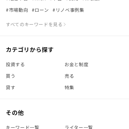
#市場動向
#ローン
#リノベ事例集
#シミュレーション
#まちの住みやすさ発見！
すべてのキーワードを見る
#リフォーム
#iDeCo
#税理士中井の課税ルール解説
#理想の暮らし
カテゴリから探す
#金利
#経費
#相続
#不動産購入
#相続税
投資する
お金と制度
#REIT
#新型コロナ
#ETF
#固定資産税
買う
売る
#団体信用生命保険
#贈与税
#災害に備える
貸す
特集
#書類
#リスク分散
#リノシーチャンネル
#DIY
#保険
#賃貸管理
#東京
#ワンルーム
#利回り
その他
#不動産投資体験レポ
#FX
#JR山手線
#建物管理
#地震対策
#セミナー
#渋谷
#ふるさと納税
キーワード一覧
ライター一覧