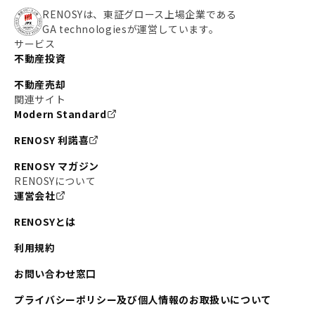
#わたしのリノベーションストーリー
#JR横須賀線
RENOSYは、東証グロース上場企業である
GA technologiesが運営しています。
#東京メトロ副都心線
#JR常磐線
サービス
不動産投資
#東京メトロ銀座線
#JR中央線
不動産売却
#東京メトロ半蔵門線
#江東区
#六本木
関連サイト
Modern Standard
#不動産投資の始め方
#エリア未来ナビ
#武蔵小杉
RENOSY 利諾喜
#リノベで家ができるまで
#東急目黒線
#JR埼京線
RENOSY マガジン
#日暮里・舎人ライナー
#京成本線
#日暮里
RENOSYについて
運営会社
#東京メトロ千代田線
#東武伊勢崎線
#赤坂
RENOSYとは
#錦糸町
#両国
#東京メトロ南北線
#宅建
利用規約
#大田区
#中央区
#RENOSYルームツアー
#品川区
お問い合わせ窓口
#川崎
#東急池上線
#JR南武線
プライバシーポリシー及び個人情報のお取扱いについて