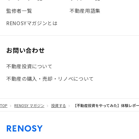
#法人化
#クラウドファンディング
#JR京浜東北線
監修者一覧
不動産用語集
#まとめ
#融資
#目黒
#相続わかるラボ
#横浜
RENOSYマガジンとは
#大阪
#JR総武線
#東京メトロ日比谷線
#手数料
#マイナンバー
#PropTech特集
#港区
お問い合わせ
#海外不動産投資
#攻めのマンション管理
不動産投資について
#JR湘南新宿ライン
#池袋
#不動産投資の基本
不動産の購入・売却・リノベについて
#20代
#都営浅草線
#東急東横線
#東京メトロ有楽町線
#自己資金
#品川
TOP
RENOSY マガジン
投資する
【不動産投資をやってみた】体験レポー
#都営大江戸線
#都営三田線
#不労所得
#アパート経営
#住人目線の街案内
#私の資産ポートフォリオ
#新宿