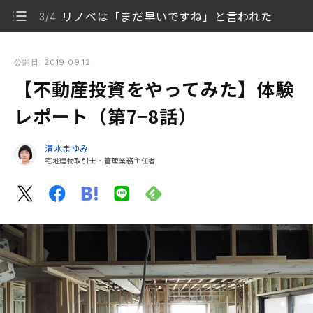
リノベは「まだ早いですね」と言われた
3/4
【不動産投資をやってみた】体験レポート（第7−8話）
公開日: 2019.09.12
【不動産投資をやってみた】体験
第7話：2件ほぼ即決。その上…
1/4
レポート（第7−8話）
無謀な要望、リノベもしてみたい！
2/4
清水まゆみ
リノベは「まだ早いですね」と言われた
3/4
宅地建物取引士・管理業務主任者
第8話：いろんな資料を受け取っていた
4/4