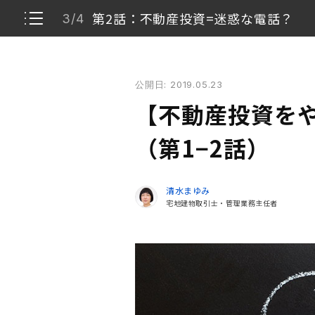
第2話：不動産投資=迷惑な電話？
3/4
【不動産投資をやってみた】体験レポート（第1−2話
公開日: 2019.05.23
自己紹介
1/4
【不動産投資を
第1話：はじまり
2/4
（第1−2話）
第2話：不動産投資=迷惑な電話？
3/4
清水まゆみ
宅地建物取引士・管理業務主任者
話をちゃんと聞いた後の不動産投資のイメージ
4/4