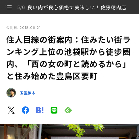
良い肉が良心価格で美味しい！佐藤精肉店
5/6
住人目線の街案内：住みたい街ランキング上位の池袋駅から徒
歩圏内、「西の女の町と読めるから」と住み始めた豊島区要町
公開日: 2018.08.21
住人目線の街案内：住みたい街ラ
大阪の大学を卒業し、たまたま要町へ引っ越してきた
1/6
大石真理子さん
ンキング上位の池袋駅から徒歩圏
内、「西の女の町と読めるから」
池袋の西側は芸術を育む街でもある
2/6
と住み始めた豊島区要町
大ヒット中の『カメラを止めるな！』を公開当初から
3/6
上映しているロサ会館
玉置標本
自由過ぎる公民館的スポットみらい館大明
4/6
良い肉が良心価格で美味しい！佐藤精肉店
5/6
その名も『要町ブレンド』を出す珈琲豆専門店の優
6/6