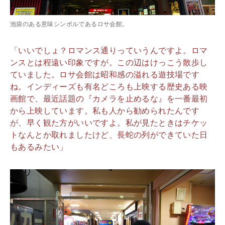
池袋のある意味シンボルであるロサ会館。
「いいでしょ？ロマンス通りっていうんですよ。ロマ
ンスとは程遠い印象ですが。この辺はけっこう散歩し
ていました。ロサ会館は昭和感の溢れる遊技場です
ね。インディーズも有名どころも上映する歴史ある映
画館で、最近話題の『カメラを止めるな』を一番最初
から上映しています。私も人から勧められたんです
が、早く観た方がいいですよ。私が見たときはチケッ
トなんとか取れましたけど、長蛇の列ができていた日
もあるみたい」