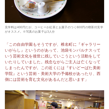
見学料は400円だが、コーヒーか紅茶とお菓子のつく600円の喫茶付見学
がオススメ。※写真のお菓子は3人分
「この自由学園もそうですが、椎名町に『ギャラリー
いがらし』というのがあって、池袋モンパルナスって
いう芸術文化を後世に残していこうという活動をして
いたりしていました。残念ながらご主人は亡くなって
しまったんですが。この近くには『すいどーばた美術
学院』という芸術・美術大学の予備校があったり、西
側には芸術を育む文化があるんだと思います」