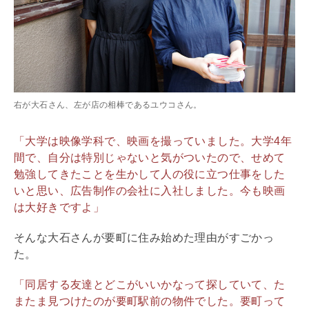
右が大石さん、左が店の相棒であるユウコさん。
「大学は映像学科で、映画を撮っていました。大学4年
間で、自分は特別じゃないと気がついたので、せめて
勉強してきたことを生かして人の役に立つ仕事をした
いと思い、広告制作の会社に入社しました。今も映画
は大好きですよ」
そんな大石さんが要町に住み始めた理由がすごかっ
た。
「同居する友達とどこがいいかなって探していて、た
またま見つけたのが要町駅前の物件でした。要町って