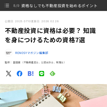
資格なしでも不動産投資を始めるポイント
8/9
不動産投資に資格は必要？ 知識を身につけるための資格7選
公開日: 2025.07.10
更新日: 2026.02.26
不動産投資に資格は必要？ 知識
不動産投資に資格は必要？
1/9
を身につけるための資格7選
不動産投資に必要な知識とは？
2/9
RENOSYマガジン編集部
不動産投資を知る優秀なブレーンとは？
3/9
監修：
冨田建
（不動産鑑定士、公認会計士、税理士）
不動産投資で資格を取得するメリット
4/9
不動産・不動産投資に関する基礎知識を身につけられ
5/9
る資格5選
不動産投資に関する高難易度の資格2選
6/9
不動産投資関連の資格取得の注意点
7/9