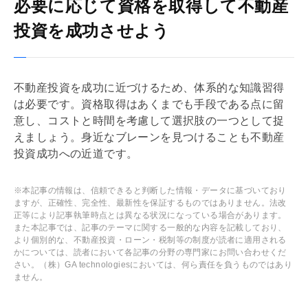
必要に応じて資格を取得して不動産
投資を成功させよう
不動産投資を成功に近づけるため、体系的な知識習得
は必要です。資格取得はあくまでも手段である点に留
意し、コストと時間を考慮して選択肢の一つとして捉
えましょう。身近なブレーンを見つけることも不動産
投資成功への近道です。
※本記事の情報は、信頼できると判断した情報・データに基づいており
ますが、正確性、完全性、最新性を保証するものではありません。法改
正等により記事執筆時点とは異なる状況になっている場合があります。
また本記事では、記事のテーマに関する一般的な内容を記載しており、
より個別的な、不動産投資・ローン・税制等の制度が読者に適用される
かについては、読者において各記事の分野の専門家にお問い合わせくだ
さい。（株）GA technologiesにおいては、何ら責任を負うものではあり
ません。