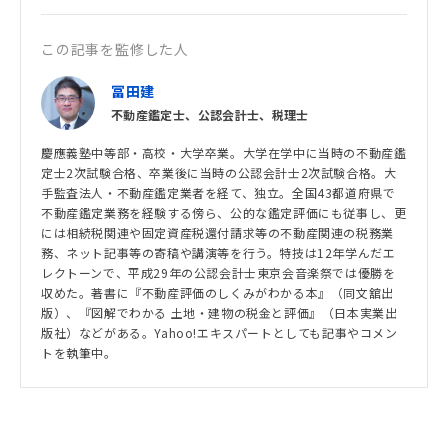
この記事を監修した人
冨田建
不動産鑑定士、公認会計士、税理士
慶應義塾中等部・高校・大学卒業。大学在学中に当時の不動産鑑
定士2次試験合格、卒業後に当時の公認会計士2次試験合格。大
手監査法人・不動産鑑定業者を経て、独立。全国43都道府県で
不動産鑑定業務を経験する傍ら、公的な鑑定評価にも従事し、更
には相続税関連や固定資産税還付請求等の不動産関連の税務業
務、ネット記事等の寄稿や講演等を行う。特技は12年学んだエ
レクトーンで、平成29年の公認会計士東京会音楽祭では優勝を
収めた。著書に『不動産評価のしくみがわかる本』（同文舘出
版）、『図解でわかる 土地・建物の税金と評価』（日本実業出
版社）などがある。Yahoo!エキスパートとしても記事やコメン
トを執筆中。