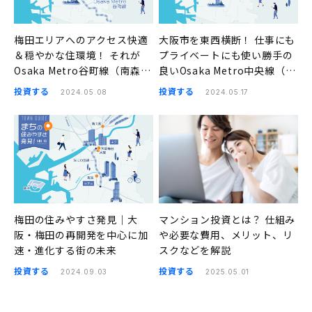
梅田エリアへのアクセス快適
大阪市を東西横断！ 仕事にも
＆穏やかな住環境！ それが
プライベートにも使い勝手の
Osaka Metro谷町線（南森
良いOsaka Metro中央線（阿
町、天満橋、谷町四丁目、四
波座、本町、堺筋本町、谷町
投資する
投資する
2024.05.08
2024.05.17
天王寺前夕陽ヶ丘）の良さ｜
四丁目）｜まちの住みやすさ
まちの住みやすさ発見
発見
梅田の住みやすさ発見｜大
マンション投資とは？ 仕組み
阪・梅田の再開発を中心に加
や必要な費用、メリット、リ
速・進化する街の未来
スクなどを解説
投資する
投資する
2024.09.03
2025.05.01