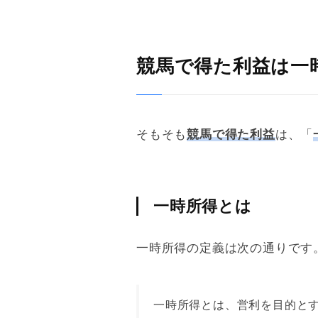
競馬で得た利益は一
そもそも
競馬で得た利益
は、「
一時所得とは
一時所得の定義は次の通りです
一時所得とは、営利を目的と