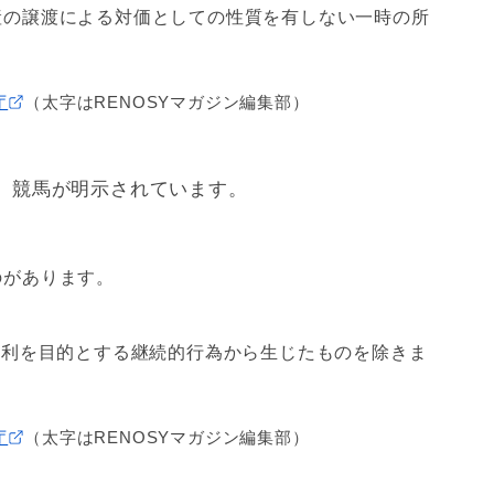
産の譲渡による対価としての性質を有しない一時の所
庁
（太字はRENOSYマガジン編集部）
、競馬が明示されています。
のがあります。
営利を目的とする継続的行為から生じたものを除きま
庁
（太字はRENOSYマガジン編集部）