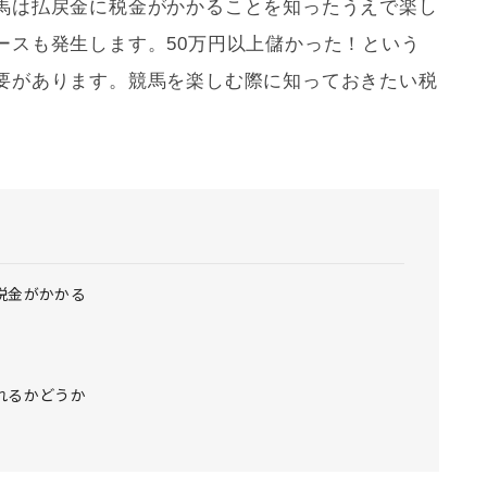
馬は払戻金に税金がかかることを知ったうえで楽し
ースも発生します。50万円以上儲かった！という
要があります。競馬を楽しむ際に知っておきたい税
税金がかかる
れるかどうか