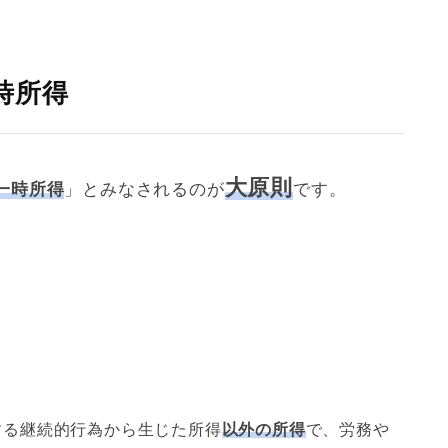
時所得
大原則
一時所得
」とみなされるのが
です。
。
する継続的行為から生じた所得
以外の所得
で、労務や