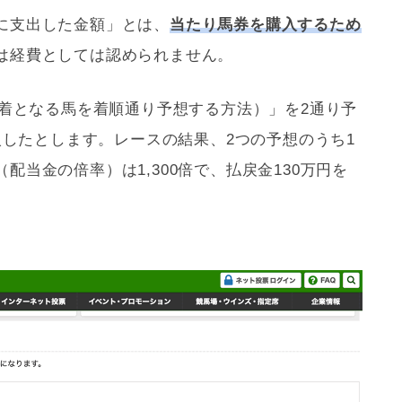
に支出した金額」とは、
当たり馬券を購入するため
は経費としては認められません。
3着となる馬を着順通り予想する方法）」を2通り予
購入したとします。レースの結果、2つの予想のうち1
配当金の倍率）は1,300倍で、払戻金130万円を