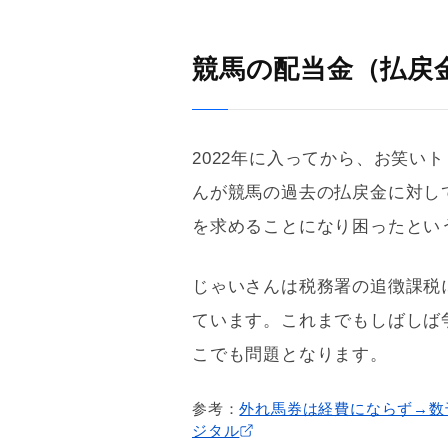
競馬の配当金（払戻
2022年に入ってから、お笑い
んが競馬の過去の払戻金に対し
を求めることになり困ったとい
じゃいさんは税務署の追徴課税
ています。これまでもしばしば
こでも問題となります。
参考：
外れ馬券は経費にならず→数
ジタル