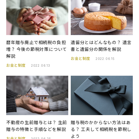
暦年贈与廃止で相続税の負担
遺留分とはどんなもの？ 遺言
増？ 今後の節税対策について
書と遺留分の関係を解説
解説
お金と制度
2022.06.15
お金と制度
2022.06.13
不動産の生前贈与とは？ 生前
贈与税のかからない方法はあ
贈与の特徴と手順などを解説
る？ 工夫して相続税を節税し
よう
お金と制度
2022.06.25