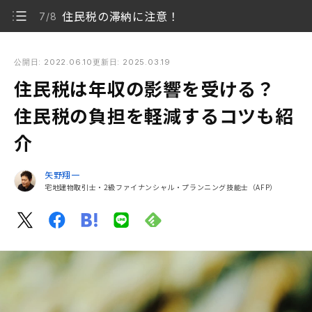
住民税の滞納に注意！
7/8
住民税は年収の影響を受ける？ 住民税の負担を軽減するコツも
紹介
公開日: 2022.06.10
更新日: 2025.03.19
住民税は年収の影響を受ける？
住民税の基礎知識
1/8
住民税の負担を軽減するコツも紹
住民税の2種類の課税方法
2/8
介
住民税の計算方法
3/8
矢野翔一
同じ年収でも住民税が異なる要因
宅地建物取引士・2級ファイナンシャル・プランニング技能士（AFP）
4/8
住民税の負担が大きく感じる理由
5/8
住民税の負担を軽減するコツ
6/8
住民税の滞納に注意！
7/8