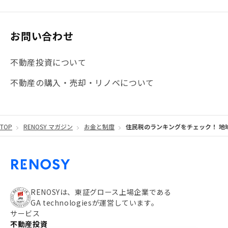
#大阪
#JR総武線
#東京メトロ日比谷線
#手数料
#マイナンバー
#PropTech特集
#港区
お問い合わせ
#海外不動産投資
#攻めのマンション管理
不動産投資について
#JR湘南新宿ライン
#池袋
#不動産投資の基本
不動産の購入・売却・リノベについて
#20代
#都営浅草線
#東急東横線
#東京メトロ有楽町線
#自己資金
#品川
TOP
RENOSY マガジン
お金と制度
住民税のランキングをチェック！ 地
#都営大江戸線
#都営三田線
#不労所得
#アパート経営
#住人目線の街案内
#私の資産ポートフォリオ
#新宿
#わたしのリノベーションストーリー
#JR横須賀線
RENOSYは、東証グロース上場企業である
GA technologiesが運営しています。
#東京メトロ副都心線
#JR常磐線
サービス
不動産投資