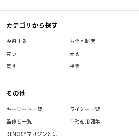
#リフォーム
#iDeCo
#税理士中井の課税ルール解説
#理想の暮らし
カテゴリから探す
#金利
#経費
#相続
#不動産購入
#相続税
投資する
お金と制度
#REIT
#新型コロナ
#ETF
#固定資産税
買う
売る
#団体信用生命保険
#贈与税
#災害に備える
貸す
特集
#書類
#リスク分散
#リノシーチャンネル
#DIY
#保険
#賃貸管理
#東京
#ワンルーム
#利回り
その他
#不動産投資体験レポ
#FX
#JR山手線
#建物管理
#地震対策
#セミナー
#渋谷
#ふるさと納税
キーワード一覧
ライター一覧
#法人化
#クラウドファンディング
#JR京浜東北線
監修者一覧
不動産用語集
#まとめ
#融資
#目黒
#相続わかるラボ
#横浜
RENOSYマガジンとは