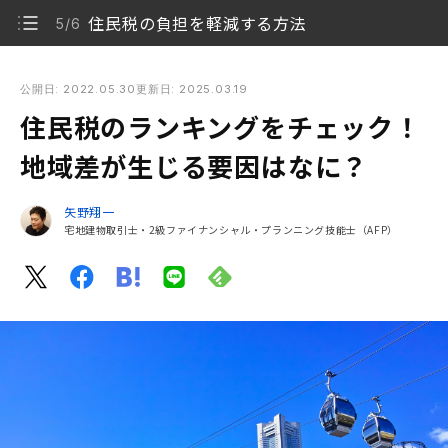
住民税の負担を軽減する方法
5/6
住民税のランキングをチェック！ 地域差が生じる要因はなに？
公開日: 2022.05.30
更新日: 2025.03.19
住民税のランキングをチェック！
住民税とは
1/6
地域差が生じる要因はなに？
住民税の種類
2/6
矢野翔一
住民税の徴収方法
3/6
宅地建物取引士・2級ファイナンシャル・プランニング技能士（AFP）
2025年住民税が高い地域ランキング
4/6
住民税の負担を軽減する方法
5/6
工夫して住民税の負担を軽減しよう
6/6