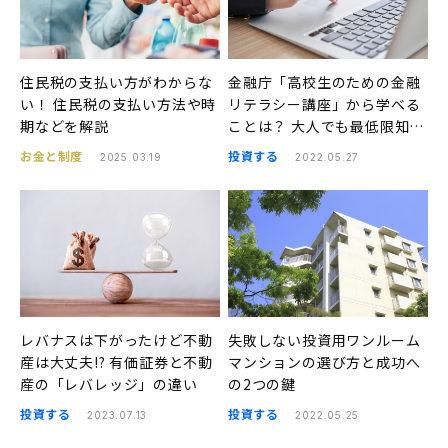
住民税の支払い方がわからな
金融庁「高校生のための金融
い！ 住民税の支払い方法や時
リテラシー講座」から学べる
期などを解説
ことは？ 大人でも最低限知っ
ておくべきこと
お金と制度
投資する
2025.03.19
2022.05.27
レバナスは下がったけど不動
失敗しない投資用ワンルーム
産は大丈夫!? 有価証券と不動
マンションの選び方と成功へ
産の「レバレッジ」の違い
の2つの鍵
投資する
投資する
2023.07.13
2022.05.25