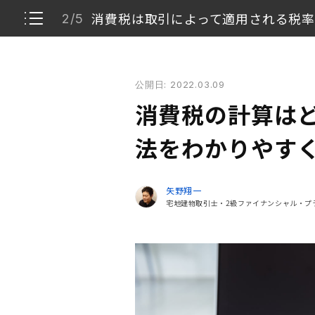
消費税は取引によって適用される税
2/5
消費税の計算はどうやる？ 仕組みと計算方法をわか
公開日: 2022.03.09
消費税はすべてに課されるわけではない
1/5
消費税の計算はど
消費税は取引によって適用される税率が異なる
2/5
法をわかりやす
消費税の計算方法
3/5
矢野翔一
宅地建物取引士・2級ファイナンシャル・プ
2021年から「総額表示」が義務化
4/5
正しい消費税計算の知識を身に付けよう
5/5