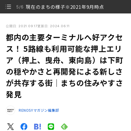
現在のまちの様子※2021年9月時点
5/6
都内の主要ターミナルへ好アクセス！ 5路線も利用可能な押上
エリア（押上、曳舟、東向島）は下町の穏やかさと再開発によ
公開日: 2021.09.17
更新日: 2024.06.11
る新しさが共存する街｜まちの住みやすさ発見
都内の主要ターミナルへ好アクセ
交通の利便性が高く人気の押上エリア
1/6
ス！ 5路線も利用可能な押上エリ
ア（押上、曳舟、東向島）は下町
墨田区の特徴
2/6
の穏やかさと再開発による新しさ
これまでの墨田区周辺の再開発
3/6
が共存する街｜まちの住みやすさ
押上、曳舟、東向島の基本情報
4/6
発見
現在のまちの様子※2021年9月時点
5/6
RENOSYマガジン編集部
押上を中心に、都内のあらゆるターミナルへ好アクセ
6/6
ス