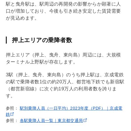
駅と曳舟駅は、駅周辺の再開発の影響からか顕著に人
口が増加しており、今後も引き続き安定した賃貸需要
が見込めます。
押上エリアの乗降者数
押上エリア（押上、曳舟、東向島）周辺には、大規模
ターミナル上野駅が存在します。
3駅（押上、曳舟、東向島）のうち押上駅は、京成電鉄
の駅で乗降者数1位の約20万人、都営地下鉄でも新宿駅
（都営新宿線）に次ぐ約19万人の利用者数を誇りま
す。
参照：
駅別乗降人員（一日平均）2023年度（PDF）｜京成電
鉄
参照：
各駅乗降人員一覧｜東京都交通局