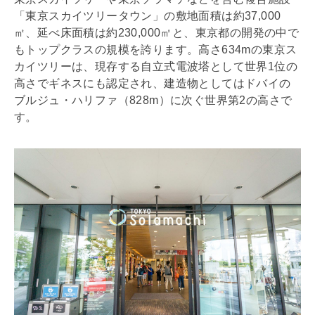
「東京スカイツリータウン」の敷地面積は約37,000
㎡、
延べ床面積
は約230,000㎡と、東京都の開発の中で
もトップクラスの規模を誇ります。高さ634mの東京ス
カイツリーは、現存する自立式電波塔として世界1位の
高さでギネスにも認定され、建造物としてはドバイの
ブルジュ・ハリファ（828m）に次ぐ世界第2の高さで
す。