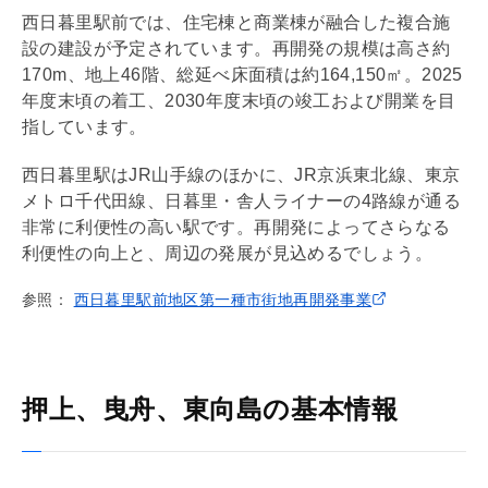
西日暮里駅前では、住宅棟と商業棟が融合した複合施
設の建設が予定されています。再開発の規模は高さ約
170m、地上46階、総
延べ床面積
は約164,150㎡。2025
年度末頃の着工、2030年度末頃の竣工および開業を目
指しています。
西日暮里駅はJR山手線のほかに、JR京浜東北線、東京
メトロ千代田線、日暮里・舎人ライナーの4路線が通る
非常に利便性の高い駅です。再開発によってさらなる
利便性の向上と、周辺の発展が見込めるでしょう。
参照：
西日暮里駅前地区第一種市街地再開発事業
押上、曳舟、東向島の基本情報