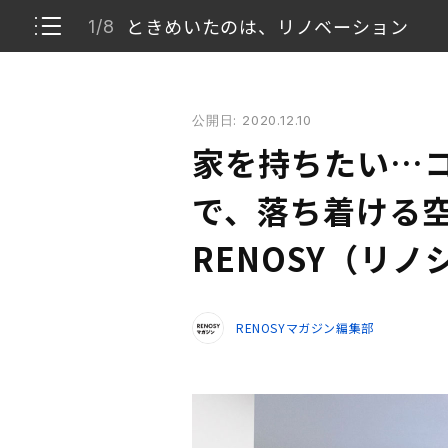
ときめいたのは、リノベーション
1/8
家を持ちたい…コストとのベストバランスで、落ち着け
公開日: 2020.12.10
ときめいたのは、リノベーション
1/8
家を持ちたい…
リビング・ダイニング・キッチン
2/8
で、落ち着ける
ウォークインクローゼット
RENOSY（リ
3/8
ホールから玄関へ
4/8
RENOSYマガジン編集部
トイレ
5/8
サニタリー
6/8
物件情報
7/8