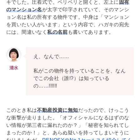
キでした。圧着式で、ペリペリと開くと、左上に
固有
のマンション名
が太字で印字されていて、そのマンシ
ョン名は私の所有する物件です。中身は「マンション
を買いたい人がいます」という内容で、ハガキの宛先
には、間違いなく
私の名前
も書いてあります。
え、なんで……
清水
私がこの物件を持っていることを、なん
でこの会社（誰!?）は知っている
の……!!!!!!
このとき私は
不動産投資に無知
だったので、けっこう
な衝撃が走りました。「オフィシャルになるはずのな
い情報が第三者に漏れたのか？」「秘密を知られてし
まったのか！」と、あらぬ疑いを持ってしまいそうに