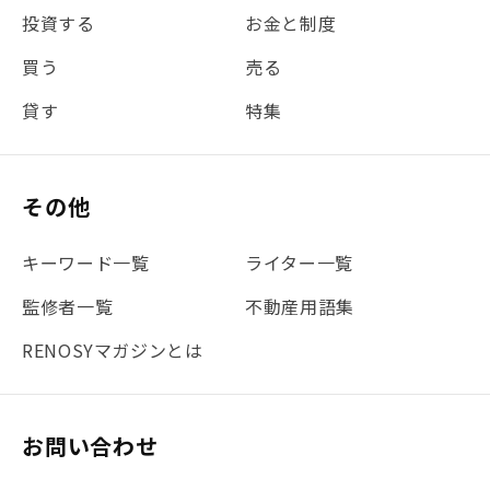
投資する
お金と制度
#REIT
#新型コロナ
#ETF
#固定資産税
買う
売る
#団体信用生命保険
#贈与税
#災害に備える
貸す
特集
#書類
#リスク分散
#リノシーチャンネル
#DIY
#保険
#賃貸管理
#東京
#ワンルーム
#利回り
その他
#不動産投資体験レポ
#FX
#JR山手線
#建物管理
#地震対策
#セミナー
#渋谷
#ふるさと納税
キーワード一覧
ライター一覧
#法人化
#クラウドファンディング
#JR京浜東北線
監修者一覧
不動産用語集
#まとめ
#融資
#目黒
#相続わかるラボ
#横浜
RENOSYマガジンとは
#大阪
#JR総武線
#東京メトロ日比谷線
#手数料
#マイナンバー
#PropTech特集
#港区
お問い合わせ
#海外不動産投資
#攻めのマンション管理