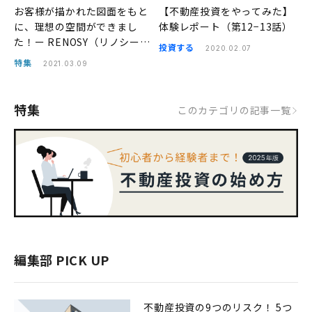
お客様が描かれた図面をもと
【不動産投資をやってみた】
に、理想の空間ができまし
体験レポート（第12−13話）
た！ー RENOSY（リノシー）
投資する
2020.02.07
リノベ事例
特集
2021.03.09
特集
このカテゴリの記事一覧
編集部 PICK UP
不動産投資の9つのリスク！ 5つ