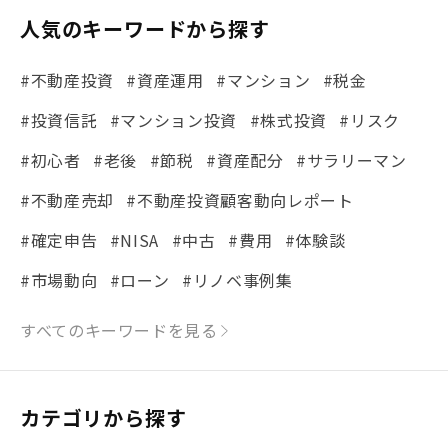
人気のキーワードから探す
#不動産投資
#資産運用
#マンション
#税金
#投資信託
#マンション投資
#株式投資
#リスク
#初心者
#老後
#節税
#資産配分
#サラリーマン
#不動産売却
#不動産投資顧客動向レポート
#確定申告
#NISA
#中古
#費用
#体験談
#市場動向
#ローン
#リノベ事例集
#シミュレーション
#まちの住みやすさ発見！
すべてのキーワードを見る
#リフォーム
#iDeCo
#税理士中井の課税ルール解説
#理想の暮らし
カテゴリから探す
#金利
#経費
#相続
#不動産購入
#相続税