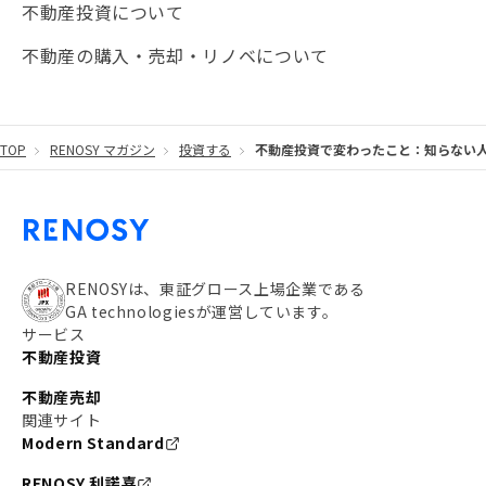
不動産投資について
#JR湘南新宿ライン
#池袋
#不動産投資の基本
不動産の購入・売却・リノベについて
#20代
#都営浅草線
#東急東横線
#東京メトロ有楽町線
#自己資金
#品川
TOP
RENOSY マガジン
投資する
不動産投資で変わったこと：知らない
#都営大江戸線
#都営三田線
#不労所得
#アパート経営
#住人目線の街案内
#私の資産ポートフォリオ
#新宿
#わたしのリノベーションストーリー
#JR横須賀線
RENOSYは、東証グロース上場企業である
GA technologiesが運営しています。
#東京メトロ副都心線
#JR常磐線
サービス
不動産投資
#東京メトロ銀座線
#JR中央線
不動産売却
#東京メトロ半蔵門線
#江東区
#六本木
関連サイト
Modern Standard
#不動産投資の始め方
#エリア未来ナビ
#武蔵小杉
RENOSY 利諾喜