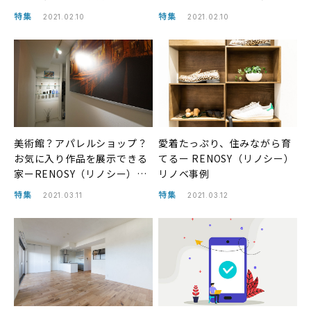
ー）リノベ事例
特集
特集
2021.02.10
2021.02.10
美術館？アパレルショップ？
愛着たっぷり、住みながら育
お気に入り作品を展示できる
てるー RENOSY（リノシー）
家ーRENOSY（リノシー）リ
リノベ事例
ノベ事例
特集
特集
2021.03.11
2021.03.12