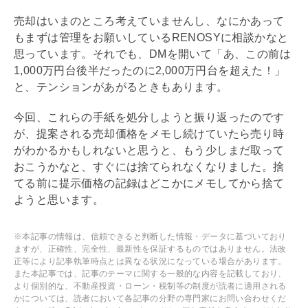
売却はいまのところ考えていませんし、なにかあって
もまずは管理をお願いしているRENOSYに相談かなと
思っています。それでも、DMを開いて「あ、この前は
1,000万円台後半だったのに2,000万円台を超えた！」
と、テンションがあがるときもあります。
今回、これらの手紙を処分しようと振り返ったのです
が、提案される売却価格をメモし続けていたら売り時
がわかるかもしれないと思うと、もう少しまだ取って
おこうかなと、すぐには捨てられなくなりました。捨
てる前に提示価格の記録はどこかにメモしてから捨て
ようと思います。
※本記事の情報は、信頼できると判断した情報・データに基づいており
ますが、正確性、完全性、最新性を保証するものではありません。法改
正等により記事執筆時点とは異なる状況になっている場合があります。
また本記事では、記事のテーマに関する一般的な内容を記載しており、
より個別的な、不動産投資・ローン・税制等の制度が読者に適用される
かについては、読者において各記事の分野の専門家にお問い合わせくだ