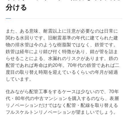
分ける
また、ある意味、
耐震
以上に注意が必要なのは日常に
関わる水回りです。
旧耐震基準
の年代に建てられた建
物の
排水管
は今のような樹脂製ではなく、鉄管です。
鉄管は経年により錆び付く特徴があり、錆が管を詰ま
らせることによる、水漏れのリスクがあります。鉄の
配管であれば寿命は約20年。70年代の鉄管であれば二
度目の取り替え時期を迎えているくらいの年月が経過
しています。
住みながら配管工事をするケースは少ないので、70年
代・80年代の中古マンションを購入するのなら、表層
リノベーション
だけではなく配管・配線を取り替える
フルスケルトン
リノベーション
が望ましいでしょう。