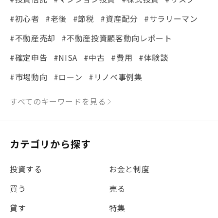
#初心者
#老後
#節税
#資産配分
#サラリーマン
#不動産売却
#不動産投資顧客動向レポート
#確定申告
#NISA
#中古
#費用
#体験談
#市場動向
#ローン
#リノベ事例集
#シミュレーション
#まちの住みやすさ発見！
すべてのキーワードを見る
#リフォーム
#iDeCo
#税理士中井の課税ルール解説
#理想の暮らし
カテゴリから探す
#金利
#経費
#相続
#不動産購入
#相続税
投資する
お金と制度
#REIT
#新型コロナ
#ETF
#固定資産税
買う
売る
#団体信用生命保険
#贈与税
#災害に備える
貸す
特集
#書類
#リスク分散
#リノシーチャンネル
#DIY