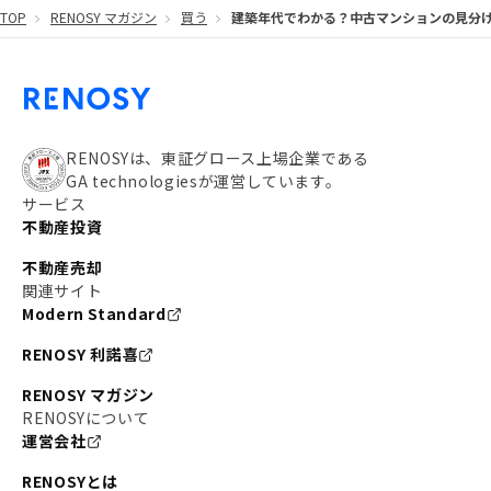
TOP
RENOSY マガジン
買う
建築年代でわかる？中古マンションの見分
#都営大江戸線
#都営三田線
#不労所得
#アパート経営
#住人目線の街案内
#私の資産ポートフォリオ
#新宿
#わたしのリノベーションストーリー
#JR横須賀線
RENOSYは、東証グロース上場企業である
GA technologiesが運営しています。
#東京メトロ副都心線
#JR常磐線
サービス
不動産投資
#東京メトロ銀座線
#JR中央線
不動産売却
#東京メトロ半蔵門線
#江東区
#六本木
関連サイト
Modern Standard
#不動産投資の始め方
#エリア未来ナビ
#武蔵小杉
RENOSY 利諾喜
#リノベで家ができるまで
#東急目黒線
#JR埼京線
RENOSY マガジン
#日暮里・舎人ライナー
#京成本線
#日暮里
RENOSYについて
運営会社
#東京メトロ千代田線
#東武伊勢崎線
#赤坂
RENOSYとは