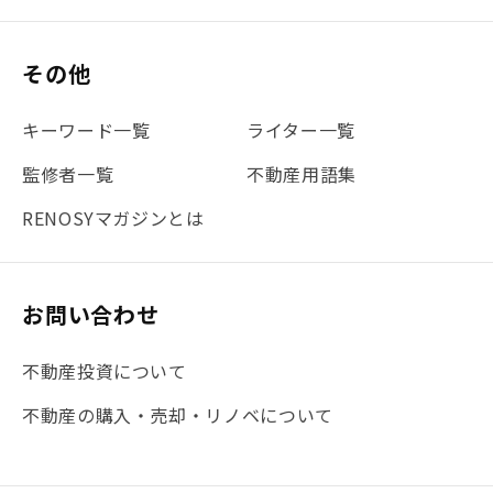
#保険
#賃貸管理
#東京
#ワンルーム
#利回り
その他
#不動産投資体験レポ
#FX
#JR山手線
#建物管理
#地震対策
#セミナー
#渋谷
#ふるさと納税
キーワード一覧
ライター一覧
#法人化
#クラウドファンディング
#JR京浜東北線
監修者一覧
不動産用語集
#まとめ
#融資
#目黒
#相続わかるラボ
#横浜
RENOSYマガジンとは
#大阪
#JR総武線
#東京メトロ日比谷線
#手数料
#マイナンバー
#PropTech特集
#港区
お問い合わせ
#海外不動産投資
#攻めのマンション管理
不動産投資について
#JR湘南新宿ライン
#池袋
#不動産投資の基本
不動産の購入・売却・リノベについて
#20代
#都営浅草線
#東急東横線
#東京メトロ有楽町線
#自己資金
#品川