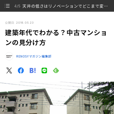
天井の低さはリノベーションでどこまで変えられる？
4/5
建築年代でわかる？中古マンションの見分け方
公開日: 2018.05.23
建築年代でわかる？中古マンショ
70年代以前は耐震性をチェック
1/5
ンの見分け方
水回りのポイント！配管も年代で見分ける
2/5
RENOSYマガジン編集部
床が薄い年代のマンションは音が響く
3/5
天井の低さはリノベーションでどこまで変えられる？
4/5
居室が細かく区切られたマンション
5/5