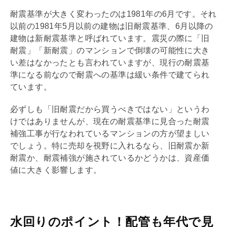
耐震
基準が大きく変わったのは1981年の6月です。それ
以前の1981年5月以前の建物は
旧耐震基準
、6月以降の
建物は
新耐震基準
と呼ばれています。震災の際に「旧
耐震
」「新
耐震
」のマンションで倒壊の可能性に大き
い差はなかったとも言われていますが、現行の
耐震
基
準になる前なので
耐震
への基準は緩い条件で建てられ
ています。
必ずしも「旧
耐震
だから買うべきではない」というわ
けではありませんが、現在の
耐震
基準に見合った
耐震
補強工事が行なわれているマンションの方が望ましい
でしょう。特に売却を視野に入れるなら、旧
耐震
か新
耐震
か、
耐震
補強が施されているかどうかは、資産価
値に大きく影響します。
水回りのポイント！配管も年代で見