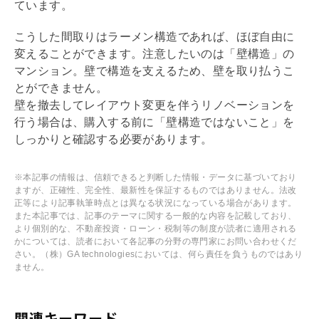
ています。
こうした間取りは
ラーメン構造
であれば、ほぼ自由に
変えることができます。注意したいのは「壁構造」の
マンション。壁で構造を支えるため、壁を取り払うこ
とができません。
壁を撤去してレイアウト変更を伴う
リノベーション
を
行う場合は、購入する前に「壁構造ではないこと」を
しっかりと確認する必要があります。
※本記事の情報は、信頼できると判断した情報・データに基づいており
ますが、正確性、完全性、最新性を保証するものではありません。法改
正等により記事執筆時点とは異なる状況になっている場合があります。
また本記事では、記事のテーマに関する一般的な内容を記載しており、
より個別的な、不動産投資・ローン・税制等の制度が読者に適用される
かについては、読者において各記事の分野の専門家にお問い合わせくだ
さい。（株）GA technologiesにおいては、何ら責任を負うものではあり
ません。
関連キーワード