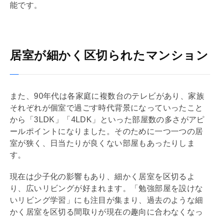
能です。
居室が細かく区切られたマンション
また、90年代は各家庭に複数台のテレビがあり、家族
それぞれが個室で過ごす時代背景になっていったこと
から「3
LDK
」「4
LDK
」といった部屋数の多さがアピ
ールポイントになりました。そのために一つ一つの
居
室
が狭く、日当たりが良くない部屋もあったりしま
す。
現在は少子化の影響もあり、細かく
居室
を区切るよ
り、広いリビングが好まれます。「勉強部屋を設けな
いリビング学習」にも注目が集まり、過去のような細
かく
居室
を区切る間取りが現在の趣向に合わなくなっ