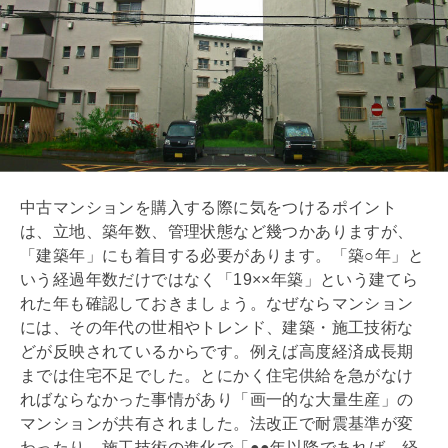
中古マンションを購入する際に気をつけるポイント
は、立地、
築年数
、管理状態など幾つかありますが、
「建築年」にも着目する必要があります。「築○年」と
いう経過年数だけではなく「19××年築」という建てら
れた年も確認しておきましょう。なぜならマンション
には、その年代の世相やトレンド、建築・施工技術な
どが反映されているからです。例えば高度経済成長期
までは住宅不足でした。とにかく住宅供給を急がなけ
ればならなかった事情があり「画一的な大量生産」の
マンションが共有されました。法改正で
耐震
基準が変
わったり、施工技術の進化で「●●年以降であれば、経