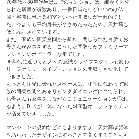
70年代～80年代半ばまでのマンションは、細かく区切
られた
居室
が複数あり、一番日当たりがいいのは仏
間・客間に当たる和室といった間取りが一般的でし
た。今よりも平均身長が小さめだったため、天井高も
低く設計されています。
また、家族の団欒空間から離れ、閉じられた台所でお
母さんが家事をする…こうした間取りがファミリーマ
ンションのポピュラーな形でした。
90年代に近づくと人々の意識やライフスタイルも変わ
り、ファミリータイプマンションの間取りも変化して
いきました。
もっとも採光に優れたスペースは、和室に代わって家
族の団欒空間であるリビングダイニングに当てられ、
お母さんも家事をしながらコミュニケーションが取れ
るようにDLKが一体になった対面型オープンキッチン
が増えていきました。
マンションの規約などにもよりますが、天井高は
躯体
をあらわしたデザインにすることで高くすることも可