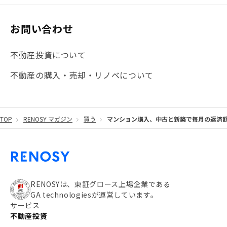
#大阪
#JR総武線
#東京メトロ日比谷線
#手数料
#マイナンバー
#PropTech特集
#港区
お問い合わせ
#海外不動産投資
#攻めのマンション管理
不動産投資について
#JR湘南新宿ライン
#池袋
#不動産投資の基本
不動産の購入・売却・リノベについて
#20代
#都営浅草線
#東急東横線
#東京メトロ有楽町線
#自己資金
#品川
TOP
RENOSY マガジン
買う
マンション購入、中古と新築で毎月の返済
#都営大江戸線
#都営三田線
#不労所得
#アパート経営
#住人目線の街案内
#私の資産ポートフォリオ
#新宿
#わたしのリノベーションストーリー
#JR横須賀線
RENOSYは、東証グロース上場企業である
GA technologiesが運営しています。
#東京メトロ副都心線
#JR常磐線
サービス
不動産投資
#東京メトロ銀座線
#JR中央線