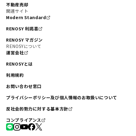
不動産売却
#東京メトロ半蔵門線
#江東区
#六本木
関連サイト
Modern Standard
#不動産投資の始め方
#エリア未来ナビ
#武蔵小杉
RENOSY 利諾喜
#リノベで家ができるまで
#東急目黒線
#JR埼京線
RENOSY マガジン
#日暮里・舎人ライナー
#京成本線
#日暮里
RENOSYについて
運営会社
#東京メトロ千代田線
#東武伊勢崎線
#赤坂
RENOSYとは
#錦糸町
#両国
#東京メトロ南北線
#宅建
利用規約
#大田区
#中央区
#RENOSYルームツアー
#品川区
お問い合わせ窓口
#川崎
#東急池上線
#JR南武線
プライバシーポリシー及び個人情報のお取扱いについて
#東京メトロ丸ノ内線
#オリンピック
反社会的勢力に対する基本方針
#つくばエクスプレス
#恵比寿
#京王井の頭線
コンプライアンス
#東急田園都市線
#広尾
#勝どき
#板橋区