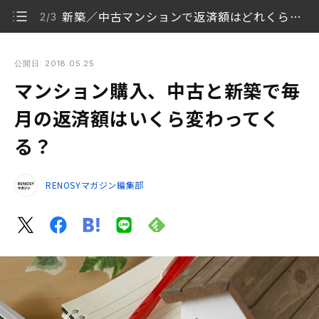
新築／中古マンションで返済額はどれくらい違うか
2/3
マンション購入、中古と新築で毎月の返済額はいくら変わって
くる？
公開日: 2018.05.25
マンション購入、中古と新築で毎
はじめに、新築／中古マンションをざっと比較してみ
1/3
る
月の返済額はいくら変わってく
る？
新築／中古マンションで返済額はどれくらい違うか
2/3
投資資金として利用すると将来的に大きな差に
3/3
RENOSYマガジン編集部