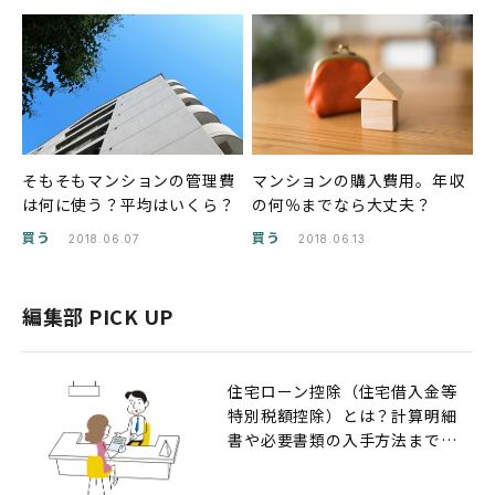
そもそもマンションの管理費
マンションの購入費用。年収
は何に使う？平均はいくら？
の何％までなら大丈夫？
買う
買う
2018.06.07
2018.06.13
編集部 PICK UP
住宅ローン控除（住宅借入金等
特別税額控除）とは？計算明細
書や必要書類の入手方法までの
解説