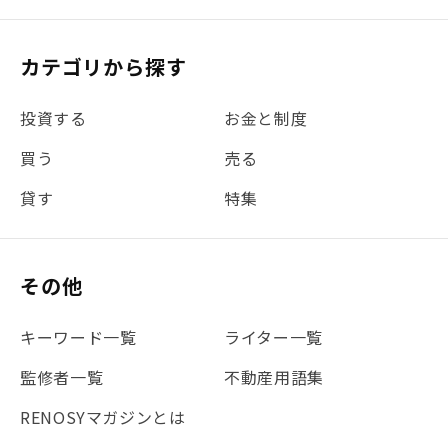
#リフォーム
#iDeCo
#税理士中井の課税ルール解説
#理想の暮らし
カテゴリから探す
#金利
#経費
#相続
#不動産購入
#相続税
投資する
お金と制度
#REIT
#新型コロナ
#ETF
#固定資産税
買う
売る
#団体信用生命保険
#贈与税
#災害に備える
貸す
特集
#書類
#リスク分散
#リノシーチャンネル
#DIY
#保険
#賃貸管理
#東京
#ワンルーム
#利回り
その他
#不動産投資体験レポ
#FX
#JR山手線
#建物管理
#地震対策
#セミナー
#渋谷
#ふるさと納税
キーワード一覧
ライター一覧
#法人化
#クラウドファンディング
#JR京浜東北線
監修者一覧
不動産用語集
#まとめ
#融資
#目黒
#相続わかるラボ
#横浜
RENOSYマガジンとは