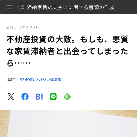
滞納家賃の支払いに関する書類の作成
4/5
不動産投資の大敵。もしも、悪質な家賃滞納者と出会ってしま
ったら……
公開日: 2018.06.18
不動産投資の大敵。もしも、悪質
家賃滞納が発生したときにはじめに着手すべきこと
1/5
は？
な家賃滞納者と出会ってしまった
ら……
悪質な家賃滞納者への対応フローとは？
2/5
内容証明郵便の送付が大きなポイントになる
3/5
RENOSYマガジン編集部
滞納家賃の支払いに関する書類の作成
4/5
家賃滞納のリスク回避は入居時審査にあり
5/5