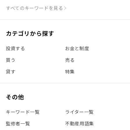
#シミュレーション
#まちの住みやすさ発見！
すべてのキーワードを見る
#リフォーム
#iDeCo
#税理士中井の課税ルール解説
#理想の暮らし
カテゴリから探す
#金利
#経費
#相続
#不動産購入
#相続税
投資する
お金と制度
#REIT
#新型コロナ
#ETF
#固定資産税
買う
売る
#団体信用生命保険
#贈与税
#災害に備える
貸す
特集
#書類
#リスク分散
#リノシーチャンネル
#DIY
#保険
#賃貸管理
#東京
#ワンルーム
#利回り
その他
#不動産投資体験レポ
#FX
#JR山手線
#建物管理
#地震対策
#セミナー
#渋谷
#ふるさと納税
キーワード一覧
ライター一覧
#法人化
#クラウドファンディング
#JR京浜東北線
監修者一覧
不動産用語集