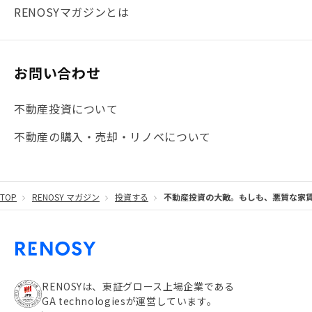
#まとめ
#融資
#目黒
#相続わかるラボ
#横浜
RENOSYマガジンとは
#大阪
#JR総武線
#東京メトロ日比谷線
#手数料
#マイナンバー
#PropTech特集
#港区
お問い合わせ
#海外不動産投資
#攻めのマンション管理
不動産投資について
#JR湘南新宿ライン
#池袋
#不動産投資の基本
不動産の購入・売却・リノベについて
#20代
#都営浅草線
#東急東横線
#東京メトロ有楽町線
#自己資金
#品川
TOP
RENOSY マガジン
投資する
不動産投資の大敵。もしも、悪質な家
#都営大江戸線
#都営三田線
#不労所得
#アパート経営
#住人目線の街案内
#私の資産ポートフォリオ
#新宿
#わたしのリノベーションストーリー
#JR横須賀線
RENOSYは、東証グロース上場企業である
GA technologiesが運営しています。