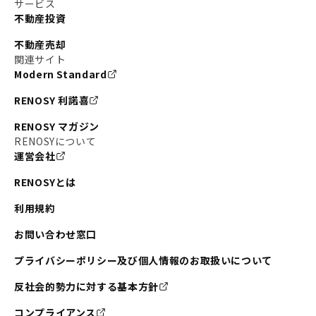
#東京メトロ副都心線
#JR常磐線
サービス
不動産投資
#東京メトロ銀座線
#JR中央線
不動産売却
#東京メトロ半蔵門線
#江東区
#六本木
関連サイト
Modern Standard
#不動産投資の始め方
#エリア未来ナビ
#武蔵小杉
RENOSY 利諾喜
#リノベで家ができるまで
#東急目黒線
#JR埼京線
RENOSY マガジン
#日暮里・舎人ライナー
#京成本線
#日暮里
RENOSYについて
運営会社
#東京メトロ千代田線
#東武伊勢崎線
#赤坂
RENOSYとは
#錦糸町
#両国
#東京メトロ南北線
#宅建
利用規約
#大田区
#中央区
#RENOSYルームツアー
#品川区
お問い合わせ窓口
#川崎
#東急池上線
#JR南武線
プライバシーポリシー及び個人情報のお取扱いについて
#東京メトロ丸ノ内線
#オリンピック
反社会的勢力に対する基本方針
#つくばエクスプレス
#恵比寿
#京王井の頭線
コンプライアンス