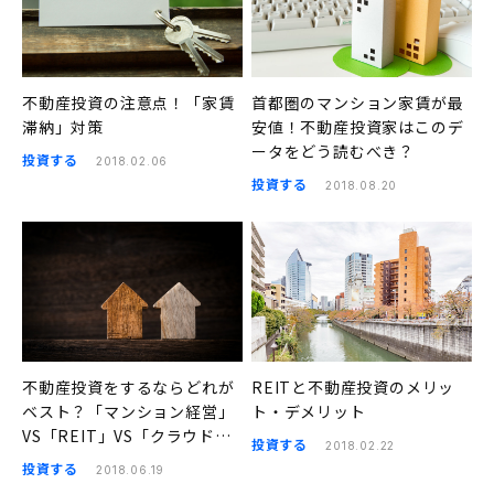
不動産投資の注意点！「家賃
首都圏のマンション家賃が最
滞納」対策
安値！不動産投資家はこのデ
ータをどう読むべき？
投資する
2018.02.06
投資する
2018.08.20
不動産投資をするならどれが
REITと不動産投資のメリッ
ベスト？「マンション経営」
ト・デメリット
VS「REIT」VS「クラウドフ
投資する
2018.02.22
ァンディング」
投資する
2018.06.19