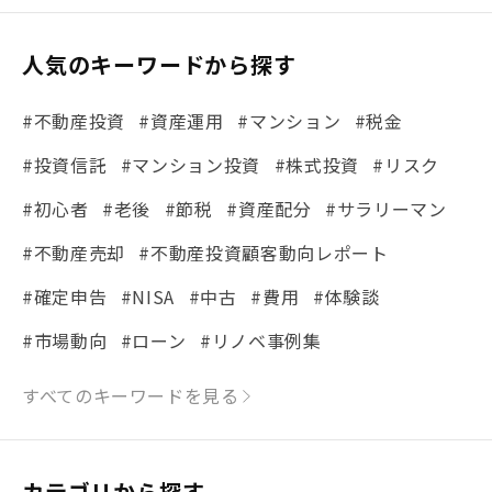
人気のキーワードから探す
#不動産投資
#資産運用
#マンション
#税金
#投資信託
#マンション投資
#株式投資
#リスク
#初心者
#老後
#節税
#資産配分
#サラリーマン
#不動産売却
#不動産投資顧客動向レポート
#確定申告
#NISA
#中古
#費用
#体験談
#市場動向
#ローン
#リノベ事例集
#シミュレーション
#まちの住みやすさ発見！
すべてのキーワードを見る
#リフォーム
#iDeCo
#税理士中井の課税ルール解説
#理想の暮らし
カテゴリから探す