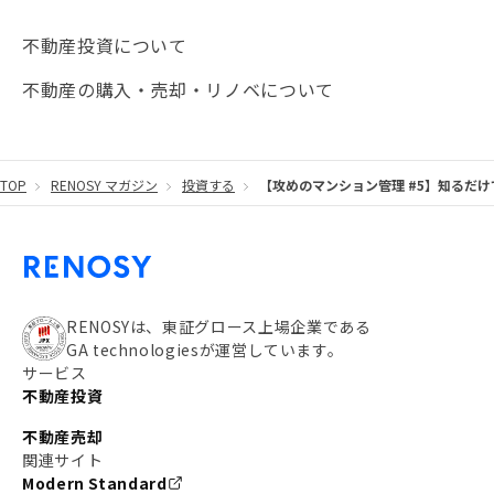
#海外不動産投資
#攻めのマンション管理
不動産投資について
#JR湘南新宿ライン
#池袋
#不動産投資の基本
不動産の購入・売却・リノベについて
#20代
#都営浅草線
#東急東横線
#東京メトロ有楽町線
#自己資金
#品川
TOP
RENOSY マガジン
投資する
【攻めのマンション管理 #5】知るだ
#都営大江戸線
#都営三田線
#不労所得
#アパート経営
#住人目線の街案内
#私の資産ポートフォリオ
#新宿
#わたしのリノベーションストーリー
#JR横須賀線
RENOSYは、東証グロース上場企業である
GA technologiesが運営しています。
#東京メトロ副都心線
#JR常磐線
サービス
不動産投資
#東京メトロ銀座線
#JR中央線
不動産売却
#東京メトロ半蔵門線
#江東区
#六本木
関連サイト
Modern Standard