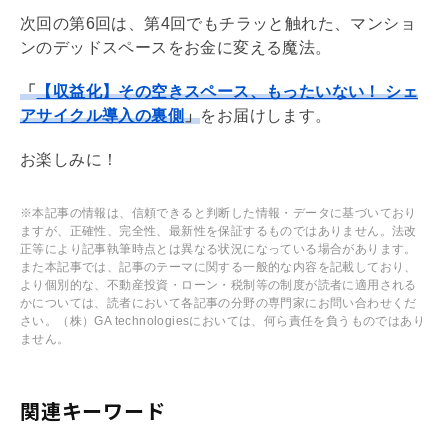
次回の第6回は、第4回でもチラッと触れた、マンショ
ンのデッドスペースをお金に変える魔法。
「
【収益化】その空きスペース、もったいない！ シェ
アサイクル導入の裏側
」
をお届けします。
お楽しみに！
※本記事の情報は、信頼できると判断した情報・データに基づいており
ますが、正確性、完全性、最新性を保証するものではありません。法改
正等により記事執筆時点とは異なる状況になっている場合があります。
また本記事では、記事のテーマに関する一般的な内容を記載しており、
より個別的な、不動産投資・ローン・税制等の制度が読者に適用される
かについては、読者において各記事の分野の専門家にお問い合わせくだ
さい。（株）GA technologiesにおいては、何ら責任を負うものではあり
ません。
関連キーワード