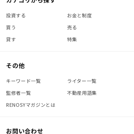
#金利
#経費
#相続
#不動産購入
#相続税
投資する
お金と制度
#REIT
#新型コロナ
#ETF
#固定資産税
買う
売る
#団体信用生命保険
#贈与税
#災害に備える
貸す
特集
#書類
#リスク分散
#リノシーチャンネル
#DIY
#保険
#賃貸管理
#東京
#ワンルーム
#利回り
その他
#不動産投資体験レポ
#FX
#JR山手線
#建物管理
#地震対策
#セミナー
#渋谷
#ふるさと納税
キーワード一覧
ライター一覧
#法人化
#クラウドファンディング
#JR京浜東北線
監修者一覧
不動産用語集
#まとめ
#融資
#目黒
#相続わかるラボ
#横浜
RENOSYマガジンとは
#大阪
#JR総武線
#東京メトロ日比谷線
#手数料
#マイナンバー
#PropTech特集
#港区
お問い合わせ