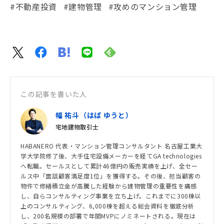
#不動産投資
#建物管理
#攻めのマンション管理
この記事を書いた人
幅 祐斗（はば ゆうと）
宅地建物取引士
HABANERO 代表・マンション管理コンサルタント 名古屋工業大
学大学院修了後、大手住宅設備メーカーを経てGA technologies
へ転職。セールスとして累計46億円の販売実績を上げ、全セー
ルス中「面談顧客満足度1位」を獲得する。その後、担当顧客の
物件で修繕積立金が高騰した経験から建物管理の重要性を痛感
し、自らコンサルティング事業を立ち上げ。これまでに300棟以
上のコンサルティング、6,000棟を超える総会資料を徹底分析
し、200名規模の部署で年間MVPにノミネートされる。現在は