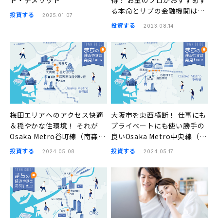
ト・デメリット
得？ お金のプロがおすすめす
る本命とサブの金融機関はこ
投資する
2025.01.07
ちら
投資する
2023.08.14
梅田エリアへのアクセス快適
大阪市を東西横断！ 仕事にも
＆穏やかな住環境！ それが
プライベートにも使い勝手の
Osaka Metro谷町線（南森
良いOsaka Metro中央線（阿
町、天満橋、谷町四丁目、四
波座、本町、堺筋本町、谷町
投資する
投資する
2024.05.08
2024.05.17
天王寺前夕陽ヶ丘）の良さ｜
四丁目）｜まちの住みやすさ
まちの住みやすさ発見
発見