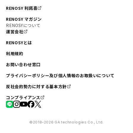
#不動産投資の始め方
#エリア未来ナビ
#武蔵小杉
RENOSY 利諾喜
#リノベで家ができるまで
#東急目黒線
#JR埼京線
RENOSY マガジン
#日暮里・舎人ライナー
#京成本線
#日暮里
RENOSYについて
運営会社
#東京メトロ千代田線
#東武伊勢崎線
#赤坂
RENOSYとは
#錦糸町
#両国
#東京メトロ南北線
#宅建
利用規約
#大田区
#中央区
#RENOSYルームツアー
#品川区
お問い合わせ窓口
#川崎
#東急池上線
#JR南武線
プライバシーポリシー及び個人情報のお取扱いについて
#東京メトロ丸ノ内線
#オリンピック
反社会的勢力に対する基本方針
#つくばエクスプレス
#恵比寿
#京王井の頭線
コンプライアンス
#東急田園都市線
#広尾
#勝どき
#板橋区
#みなとみらい
#京急本線
#桜木町
#北千住
©︎2018-2026 GA technologies Co., Ltd.
#赤坂見附
#吉祥寺
#亀戸
#虎ノ門
#京王線