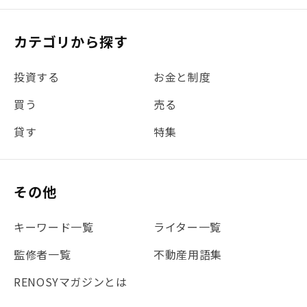
#リフォーム
#iDeCo
#税理士中井の課税ルール解説
#理想の暮らし
カテゴリから探す
#金利
#経費
#相続
#不動産購入
#相続税
投資する
お金と制度
#REIT
#新型コロナ
#ETF
#固定資産税
買う
売る
#団体信用生命保険
#贈与税
#災害に備える
貸す
特集
#書類
#リスク分散
#リノシーチャンネル
#DIY
#保険
#賃貸管理
#東京
#ワンルーム
#利回り
その他
#不動産投資体験レポ
#FX
#JR山手線
#建物管理
#地震対策
#セミナー
#渋谷
#ふるさと納税
キーワード一覧
ライター一覧
#法人化
#クラウドファンディング
#JR京浜東北線
監修者一覧
不動産用語集
#まとめ
#融資
#目黒
#相続わかるラボ
#横浜
RENOSYマガジンとは
#大阪
#JR総武線
#東京メトロ日比谷線
#手数料