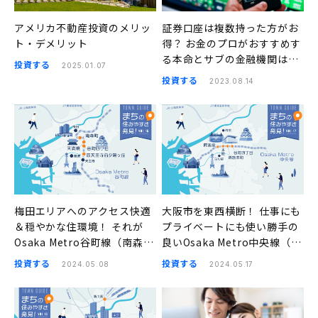
アメリカ不動産投資のメリッ
証券口座は複数持った方がお
ト・デメリット
得？ お金のプロがおすすめす
る本命とサブの金融機関はこ
投資する
2025.01.07
ちら
投資する
2023.08.14
梅田エリアへのアクセス快適
大阪市を東西横断！ 仕事にも
＆穏やかな住環境！ それが
プライベートにも使い勝手の
Osaka Metro谷町線（南森
良いOsaka Metro中央線（阿
町、天満橋、谷町四丁目、四
波座、本町、堺筋本町、谷町
投資する
投資する
2024.05.08
2024.05.17
天王寺前夕陽ヶ丘）の良さ｜
四丁目）｜まちの住みやすさ
まちの住みやすさ発見
発見