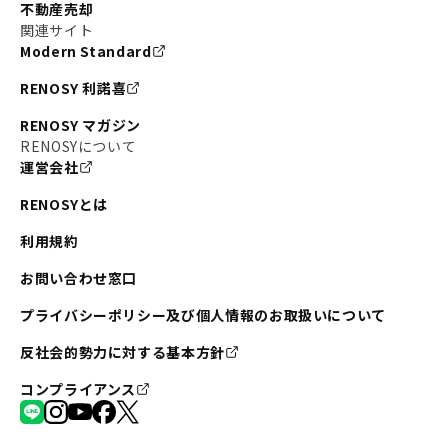
不動産売却
#東京メトロ半蔵門線
#江東区
#六本木
関連サイト
Modern Standard
#不動産投資の始め方
#エリア未来ナビ
#武蔵小杉
RENOSY 利諾喜
#リノベで家ができるまで
#東急目黒線
#JR埼京線
RENOSY マガジン
#日暮里・舎人ライナー
#京成本線
#日暮里
RENOSYについて
運営会社
#東京メトロ千代田線
#東武伊勢崎線
#赤坂
RENOSYとは
#錦糸町
#両国
#東京メトロ南北線
#宅建
利用規約
#大田区
#中央区
#RENOSYルームツアー
#品川区
お問い合わせ窓口
#川崎
#東急池上線
#JR南武線
プライバシーポリシー及び個人情報のお取扱いについて
#東京メトロ丸ノ内線
#オリンピック
反社会的勢力に対する基本方針
#つくばエクスプレス
#恵比寿
#京王井の頭線
コンプライアンス
#東急田園都市線
#広尾
#勝どき
#板橋区