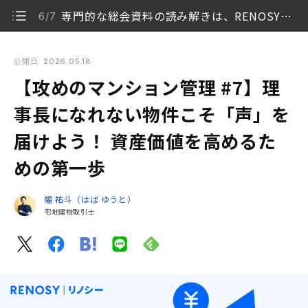
専門的な総会資料の読み解きは、RENOSYにお任せください
6/7
【攻めのマンション管理 #7】理事長になれない物件こそ
「声」を届けよう！ 資産価値を高めるための第一歩
公開日: 2026.05.18
【攻めのマンション管理 #7】理
「お任せ」から「確認」へ。オーナーの役割とは
1/7
事長になれない物件こそ「声」を
可能であれば「総会への直接参加」がベストな選択
2/7
届けよう！ 資産価値を高めるた
【実録】一言の指摘が、適正なコストダウンを引き出
めの第一歩
3/7
したケースも！
幅 祐斗（はば ゆうと）
参加が難しければ「議決権行使書」でコミュニケー
4/7
宅地建物取引士
ションを
建物管理会社との信頼を深める「良い質問」の例
5/7
専門的な総会資料の読み解きは、RENOSYにお任せ
6/7
ください