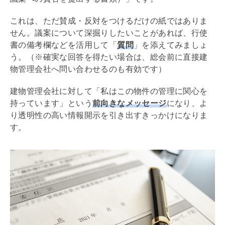
これは、ただ賛成・反対をつけるだけの紙ではありま
せん。議案について深掘りしたいことがあれば、行使
書の備考欄などを活用して「
質問
」を添えてみましょ
う。（※確実な回答を得たい場合は、総会前に直接建
物
管理会社
へ問い合わせるのも有効です）
建物
管理会社
に対して「私はこの物件の管理に関心を
持っています」という
前向きなメッセージ
になり、よ
り透明性の高い情報開示を引き出すきっかけになりま
す。