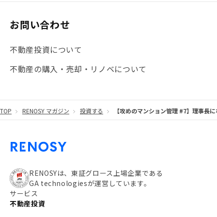
#マイナンバー
#PropTech特集
#港区
お問い合わせ
#海外不動産投資
#攻めのマンション管理
不動産投資について
#JR湘南新宿ライン
#池袋
#不動産投資の基本
不動産の購入・売却・リノベについて
#20代
#都営浅草線
#東急東横線
#東京メトロ有楽町線
#自己資金
#品川
TOP
RENOSY マガジン
投資する
【攻めのマンション管理 #7】理事長
#都営大江戸線
#都営三田線
#不労所得
#アパート経営
#住人目線の街案内
#私の資産ポートフォリオ
#新宿
#わたしのリノベーションストーリー
#JR横須賀線
RENOSYは、東証グロース上場企業である
GA technologiesが運営しています。
#東京メトロ副都心線
#JR常磐線
サービス
不動産投資
#東京メトロ銀座線
#JR中央線