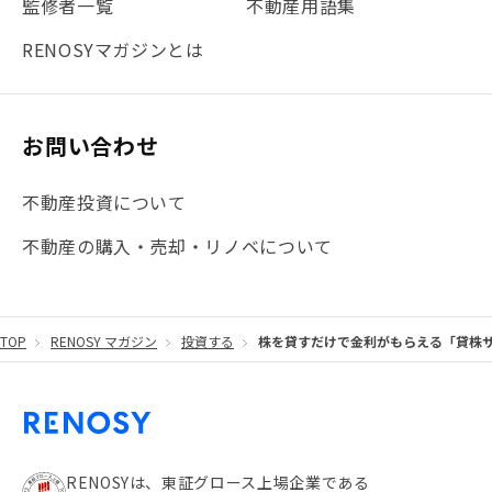
監修者一覧
不動産用語集
#まとめ
#融資
#目黒
#相続わかるラボ
#横浜
RENOSYマガジンとは
#大阪
#JR総武線
#東京メトロ日比谷線
#手数料
#マイナンバー
#PropTech特集
#港区
お問い合わせ
#海外不動産投資
#攻めのマンション管理
不動産投資について
#JR湘南新宿ライン
#池袋
#不動産投資の基本
不動産の購入・売却・リノベについて
#20代
#都営浅草線
#東急東横線
#東京メトロ有楽町線
#自己資金
#品川
TOP
RENOSY マガジン
投資する
株を貸すだけで金利がもらえる「貸株サ
#都営大江戸線
#都営三田線
#不労所得
#アパート経営
#住人目線の街案内
#私の資産ポートフォリオ
#新宿
#わたしのリノベーションストーリー
#JR横須賀線
RENOSYは、東証グロース上場企業である