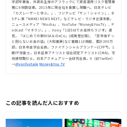
学部卒業後、外資系生保のアフラックにて資産運用リスク管理業
務に6年間従事。2015年に現会社を創業し現職へ。日本テレビ
「カズレーザーと学ぶ。」、フジテレビ「サン！シャイン」、B
Sテレ東「NIKKEI NEWS NEXT」などテレビ・ラジオ出演多数。
ニュースメディア「Mocha」、YouTube「Money&YouTV」、P
odcast「マネラジ。」、Voicy「1日5分でお金持ちラジオ」運
営。「はじめての新NISA＆iDeCo」(成美堂出版)、「定年後ずっ
と困らないお金の話」(大和書房)など書籍110冊超、累計200万
部。日本年金学会会員。ファイナンシャルプランナー(CFP®)。1
級FP技能士。日本証券アナリスト協会認定アナリスト(CMA)。宅
地建物取引士。日本アクチュアリー会研究会員。X（旧Twitter）
→
@yorifujitaiki
Money&You TV
この記事を読んだ人におすすめ