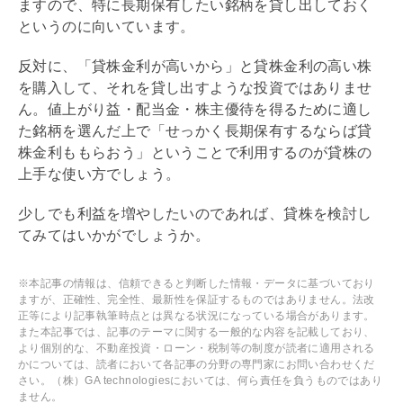
ますので、特に長期保有したい銘柄を貸し出しておく
というのに向いています。
反対に、「貸株金利が高いから」と貸株金利の高い株
を購入して、それを貸し出すような投資ではありませ
ん。値上がり益・配当金・株主優待を得るために適し
た銘柄を選んだ上で「せっかく長期保有するならば貸
株金利ももらおう」ということで利用するのが貸株の
上手な使い方でしょう。
少しでも利益を増やしたいのであれば、貸株を検討し
てみてはいかがでしょうか。
※本記事の情報は、信頼できると判断した情報・データに基づいており
ますが、正確性、完全性、最新性を保証するものではありません。法改
正等により記事執筆時点とは異なる状況になっている場合があります。
また本記事では、記事のテーマに関する一般的な内容を記載しており、
より個別的な、不動産投資・ローン・税制等の制度が読者に適用される
かについては、読者において各記事の分野の専門家にお問い合わせくだ
さい。（株）GA technologiesにおいては、何ら責任を負うものではあり
ません。