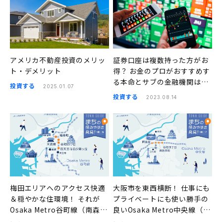
アメリカ不動産投資のメリッ
証券口座は複数持った方がお
ト・デメリット
得？ お金のプロがおすすめす
る本命とサブの金融機関はこ
投資する
2025.01.07
ちら
投資する
2023.08.14
梅田エリアへのアクセス快適
大阪市を東西横断！ 仕事にも
＆穏やかな住環境！ それが
プライベートにも使い勝手の
Osaka Metro谷町線（南森
良いOsaka Metro中央線（阿
町、天満橋、谷町四丁目、四
波座、本町、堺筋本町、谷町