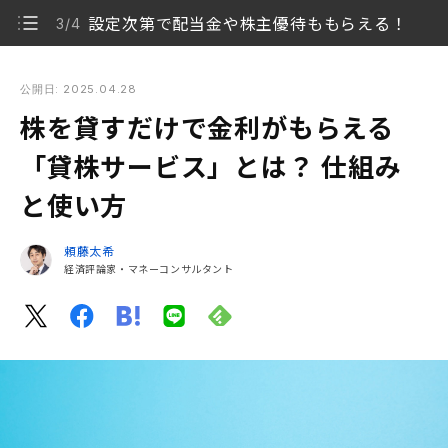
設定次第で配当金や株主優待ももらえる！
3/4
株を貸すだけで金利がもらえる「貸株サービス」とは？ 仕組み
と使い方
公開日: 2025.04.28
株を貸すだけで金利がもらえる
そもそも貸株とは？
1/4
「貸株サービス」とは？ 仕組み
貸株金利はいくらもらえる？
2/4
と使い方
設定次第で配当金や株主優待ももらえる！
3/4
頼藤太希
貸株はどう使うのがおすすめ？
経済評論家・マネーコンサルタント
4/4