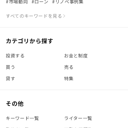
#市場動向
#ローン
#リノベ事例集
#シミュレーション
#まちの住みやすさ発見！
すべてのキーワードを見る
#リフォーム
#iDeCo
#税理士中井の課税ルール解説
#理想の暮らし
カテゴリから探す
#金利
#経費
#相続
#不動産購入
#相続税
投資する
お金と制度
#REIT
#新型コロナ
#ETF
#固定資産税
買う
売る
#団体信用生命保険
#贈与税
#災害に備える
貸す
特集
#書類
#リスク分散
#リノシーチャンネル
#DIY
#保険
#賃貸管理
#東京
#ワンルーム
#利回り
その他
#不動産投資体験レポ
#FX
#JR山手線
#建物管理
#地震対策
#セミナー
#渋谷
#ふるさと納税
キーワード一覧
ライター一覧
#法人化
#クラウドファンディング
#JR京浜東北線