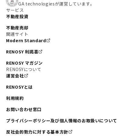
GA technologiesが運営しています。
#東京メトロ副都心線
#JR常磐線
サービス
不動産投資
#東京メトロ銀座線
#JR中央線
不動産売却
#東京メトロ半蔵門線
#江東区
#六本木
関連サイト
Modern Standard
#不動産投資の始め方
#エリア未来ナビ
#武蔵小杉
RENOSY 利諾喜
#リノベで家ができるまで
#東急目黒線
#JR埼京線
RENOSY マガジン
#日暮里・舎人ライナー
#京成本線
#日暮里
RENOSYについて
運営会社
#東京メトロ千代田線
#東武伊勢崎線
#赤坂
RENOSYとは
#錦糸町
#両国
#東京メトロ南北線
#宅建
利用規約
#大田区
#中央区
#RENOSYルームツアー
#品川区
お問い合わせ窓口
#川崎
#東急池上線
#JR南武線
プライバシーポリシー及び個人情報のお取扱いについて
#東京メトロ丸ノ内線
#オリンピック
反社会的勢力に対する基本方針