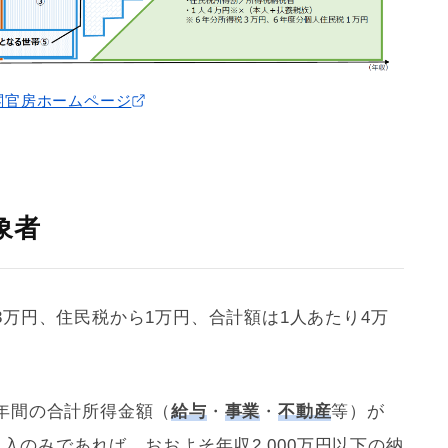
閣官房ホームページ
象者
万円、住民税から1万円、合計額は1人あたり4万
年間の合計所得金額（
給与
・
事業
・
不動産
等）が
収入のみであれば、おおよそ年収2,000万円以下の納