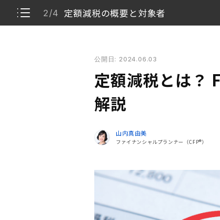
定額減税の概要と対象者
2/4
定額減税とは？ FPが基礎からわかりやすく解説
公開日: 2024.06.03
デフレ完全脱却のための総合経済対策
1/4
定額減税とは？ 
定額減税の概要と対象者
2/4
解説
定額減税の実施方法
3/4
山内真由美
ファイナンシャルプランナー（CFP®）
減税・給付金などの仕組みを理解し、漏れのな
4/4