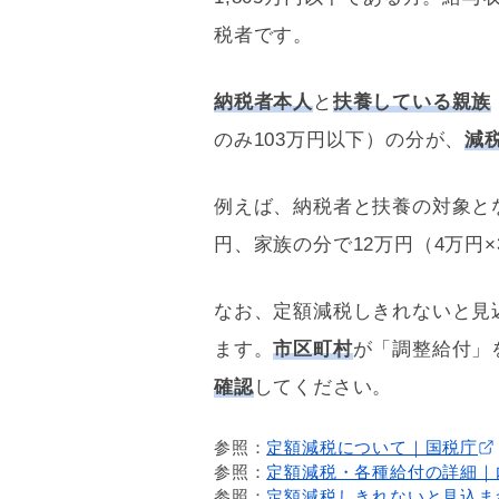
税者です。
納税者本人
と
扶養している親族
のみ103万円以下）の分が、
減
例えば、納税者と扶養の対象と
円、家族の分で12万円（4万円
なお、定額減税しきれないと見
ます。
市区町村
が「調整給付」
確認
してください。
参照：
定額減税について｜国税庁
参照：
定額減税・各種給付の詳細｜
参照：
定額減税しきれないと見込ま