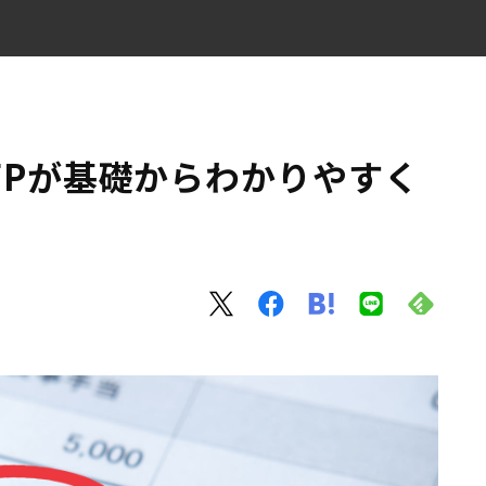
FPが基礎からわかりやすく
いようにしよう