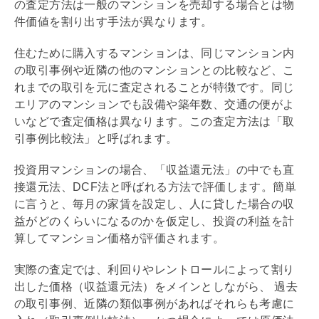
の査定方法は一般のマンションを売却する場合とは物
件価値を割り出す手法が異なります。
住むために購入するマンションは、同じマンション内
の取引事例や近隣の他のマンションとの比較など、こ
れまでの取引を元に査定されることが特徴です。同じ
エリアのマンションでも設備や
築年数
、交通の便がよ
いなどで査定価格は異なります。この査定方法は「取
引事例比較法」と呼ばれます。
投資用マンションの場合、「
収益還元法
」の中でも直
接還元法、DCF法と呼ばれる方法で評価します。簡単
に言うと、毎月の家賃を設定し、人に貸した場合の収
益がどのくらいになるのかを仮定し、投資の利益を計
算してマンション価格が評価されます。
実際の査定では、
利回り
や
レントロール
によって割り
出した価格（
収益還元法
）をメインとしながら、 過去
の取引事例、近隣の類似事例があればそれらも考慮に