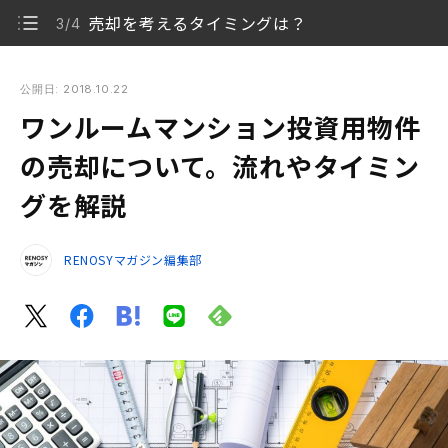
売却を考えるタイミングは？
3/4
ワンルームマンション投資用物件の売却について。流れやタイ
ミングを解説
公開日: 2018.10.22
ワンルームマンション投資用物件
売却時の価格はどう見積もる？
1/4
の売却について。流れやタイミン
マンションを売却する流れ
2/4
グを解説
売却を考えるタイミングは？
3/4
RENOSYマガジン編集部
まとめ
4/4