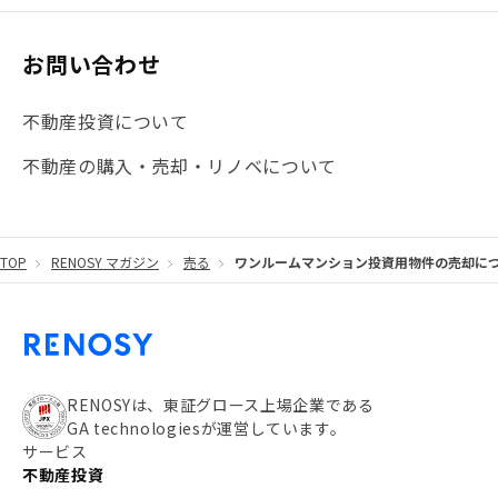
#大阪
#JR総武線
#東京メトロ日比谷線
#手数料
#マイナンバー
#PropTech特集
#港区
お問い合わせ
#海外不動産投資
#攻めのマンション管理
不動産投資について
#JR湘南新宿ライン
#池袋
#不動産投資の基本
不動産の購入・売却・リノベについて
#20代
#都営浅草線
#東急東横線
#東京メトロ有楽町線
#自己資金
#品川
TOP
RENOSY マガジン
売る
ワンルームマンション投資用物件の売却に
#都営大江戸線
#都営三田線
#不労所得
#アパート経営
#住人目線の街案内
#私の資産ポートフォリオ
#新宿
#わたしのリノベーションストーリー
#JR横須賀線
RENOSYは、東証グロース上場企業である
GA technologiesが運営しています。
#東京メトロ副都心線
#JR常磐線
サービス
不動産投資
#東京メトロ銀座線
#JR中央線