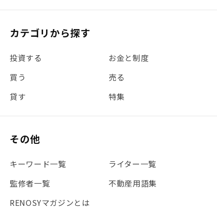
#リフォーム
#iDeCo
#税理士中井の課税ルール解説
#理想の暮らし
カテゴリから探す
#金利
#経費
#相続
#不動産購入
#相続税
投資する
お金と制度
#REIT
#新型コロナ
#ETF
#固定資産税
買う
売る
#団体信用生命保険
#贈与税
#災害に備える
貸す
特集
#書類
#リスク分散
#リノシーチャンネル
#DIY
#保険
#賃貸管理
#東京
#ワンルーム
#利回り
その他
#不動産投資体験レポ
#FX
#JR山手線
#建物管理
#地震対策
#セミナー
#渋谷
#ふるさと納税
キーワード一覧
ライター一覧
#法人化
#クラウドファンディング
#JR京浜東北線
監修者一覧
不動産用語集
#まとめ
#融資
#目黒
#相続わかるラボ
#横浜
RENOSYマガジンとは