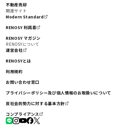
不動産売却
#東京メトロ半蔵門線
#江東区
#六本木
関連サイト
Modern Standard
#不動産投資の始め方
#エリア未来ナビ
#武蔵小杉
RENOSY 利諾喜
#リノベで家ができるまで
#東急目黒線
#JR埼京線
RENOSY マガジン
#日暮里・舎人ライナー
#京成本線
#日暮里
RENOSYについて
運営会社
#東京メトロ千代田線
#東武伊勢崎線
#赤坂
RENOSYとは
#錦糸町
#両国
#東京メトロ南北線
#宅建
利用規約
#大田区
#中央区
#RENOSYルームツアー
#品川区
お問い合わせ窓口
#川崎
#東急池上線
#JR南武線
プライバシーポリシー及び個人情報のお取扱いについて
#東京メトロ丸ノ内線
#オリンピック
反社会的勢力に対する基本方針
#つくばエクスプレス
#恵比寿
#京王井の頭線
コンプライアンス
#東急田園都市線
#広尾
#勝どき
#板橋区