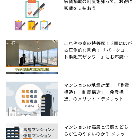
家賃補助の制度を知って、お得に
家賃を支払おう
これぞ東京の特等席！ 2面に広が
る圧倒的な景色！ 『パークコー
ト浜離宮ザタワー』にお邪魔し
ました
マンションの地震対策！ 「耐震
構造」「制震構造」「免震構
造」のメリット・デメリット
マンションは高層と低層のどち
らが住みやすいのか？ メリッ