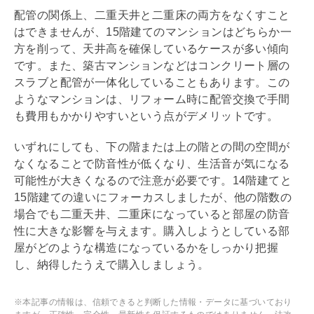
配管の関係上、
二重天井
と
二重床
の両方をなくすこと
はできませんが、15階建てのマンションはどちらか一
方を削って、天井高を確保しているケースが多い傾向
です。また、築古マンションなどはコンクリート層の
スラブ
と配管が一体化していることもあります。この
ようなマンションは、
リフォーム
時に配管交換で手間
も費用もかかりやすいという点がデメリットです。
いずれにしても、下の階または上の階との間の空間が
なくなることで防音性が低くなり、生活音が気になる
可能性が大きくなるので注意が必要です。14階建てと
15階建ての違いにフォーカスしましたが、他の階数の
場合でも
二重天井
、
二重床
になっていると部屋の防音
性に大きな影響を与えます。購入しようとしている部
屋がどのような構造になっているかをしっかり把握
し、納得したうえで購入しましょう。
※本記事の情報は、信頼できると判断した情報・データに基づいており