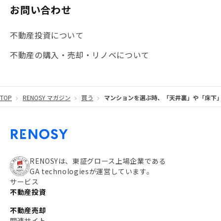
#マイナンバー
#PropTech特集
#港区
お問い合わせ
#海外不動産投資
#攻めのマンション管理
不動産投資について
#JR湘南新宿ライン
#池袋
#不動産投資の基本
不動産の購入・売却・リノベについて
#20代
#都営浅草線
#東急東横線
#東京メトロ有楽町線
#自己資金
#品川
TOP
RENOSY マガジン
買う
マンションを選ぶ時、「天井裏」や「床下」
#都営大江戸線
#都営三田線
#不労所得
#アパート経営
#住人目線の街案内
#私の資産ポートフォリオ
#新宿
#わたしのリノベーションストーリー
#JR横須賀線
RENOSYは、東証グロース上場企業である
GA technologiesが運営しています。
#東京メトロ副都心線
#JR常磐線
サービス
不動産投資
#東京メトロ銀座線
#JR中央線
不動産売却
#東京メトロ半蔵門線
#江東区
#六本木
関連サイト