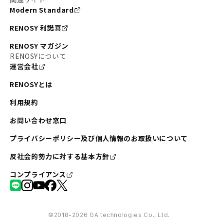
Modern Standard
#不動産投資の始め方
#エリア未来ナビ
#武蔵小杉
RENOSY 利諾喜
#リノベで家ができるまで
#東急目黒線
#JR埼京線
RENOSY マガジン
#日暮里・舎人ライナー
#京成本線
#日暮里
RENOSYについて
運営会社
#東京メトロ千代田線
#東武伊勢崎線
#赤坂
RENOSYとは
#錦糸町
#両国
#東京メトロ南北線
#宅建
利用規約
#大田区
#中央区
#RENOSYルームツアー
#品川区
お問い合わせ窓口
#川崎
#東急池上線
#JR南武線
プライバシーポリシー及び個人情報のお取扱いについて
#東京メトロ丸ノ内線
#オリンピック
反社会的勢力に対する基本方針
#つくばエクスプレス
#恵比寿
#京王井の頭線
コンプライアンス
#東急田園都市線
#広尾
#勝どき
#板橋区
#みなとみらい
#京急本線
#桜木町
#北千住
©︎2018-2026 GA technologies Co., Ltd.