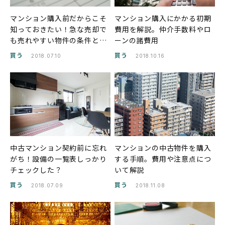
マンション購入前だからこそ
マンション購入にかかる初期
知っておきたい！急な売却で
費用を解説。仲介手数料やロ
も売れやすい物件の条件と
ーンの諸費用
は？
買う
買う
2018.07.10
2018.10.16
中古マンション契約前に忘れ
マンションの中古物件を購入
がち！設備の一覧表しっかり
する手順。費用や注意点につ
チェックした？
いて解説
買う
買う
2018.07.09
2018.11.08