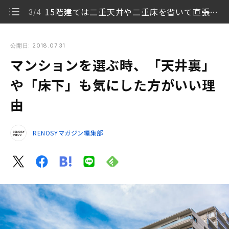
15階建ては二重天井や二重床を省いて直張りをしている
3/4
マンションを選ぶ時、「天井裏」や「床下」も気にした方がい
い理由
公開日: 2018.07.31
マンションを選ぶ時、「天井裏」
同じ約45メートルのマンションでも14階建てと15階
1/4
建てがある
や「床下」も気にした方がいい理
由
14階建てと15階建てのマンションはどこが違うの
2/4
か？
RENOSYマガジン編集部
15階建ては二重天井や二重床を省いて直張りをして
3/4
いる
マンションは目に見えない構造まで理解して買うべ
4/4
き