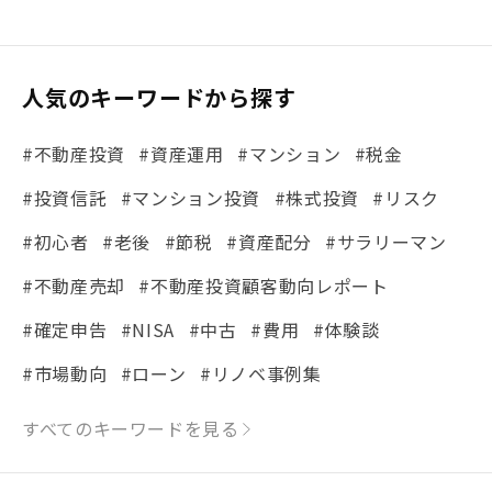
人気のキーワードから探す
#不動産投資
#資産運用
#マンション
#税金
#投資信託
#マンション投資
#株式投資
#リスク
#初心者
#老後
#節税
#資産配分
#サラリーマン
#不動産売却
#不動産投資顧客動向レポート
#確定申告
#NISA
#中古
#費用
#体験談
#市場動向
#ローン
#リノベ事例集
#シミュレーション
#まちの住みやすさ発見！
すべてのキーワードを見る
#リフォーム
#iDeCo