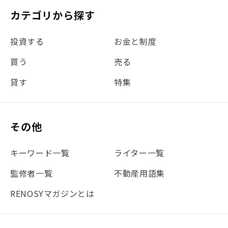
#税理士中井の課税ルール解説
#理想の暮らし
カテゴリから探す
#金利
#経費
#相続
#不動産購入
#相続税
投資する
お金と制度
#REIT
#新型コロナ
#ETF
#固定資産税
買う
売る
#団体信用生命保険
#贈与税
#災害に備える
貸す
特集
#書類
#リスク分散
#リノシーチャンネル
#DIY
#保険
#賃貸管理
#東京
#ワンルーム
#利回り
その他
#不動産投資体験レポ
#FX
#JR山手線
#建物管理
#地震対策
#セミナー
#渋谷
#ふるさと納税
キーワード一覧
ライター一覧
#法人化
#クラウドファンディング
#JR京浜東北線
監修者一覧
不動産用語集
#まとめ
#融資
#目黒
#相続わかるラボ
#横浜
RENOSYマガジンとは
#大阪
#JR総武線
#東京メトロ日比谷線
#手数料