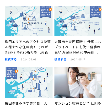
梅田エリアへのアクセス快適
大阪市を東西横断！ 仕事にも
＆穏やかな住環境！ それが
プライベートにも使い勝手の
Osaka Metro谷町線（南森
良いOsaka Metro中央線（阿
町、天満橋、谷町四丁目、四
波座、本町、堺筋本町、谷町
投資する
投資する
2024.05.08
2024.05.17
天王寺前夕陽ヶ丘）の良さ｜
四丁目）｜まちの住みやすさ
まちの住みやすさ発見
発見
梅田の住みやすさ発見｜大
マンション投資とは？ 仕組み