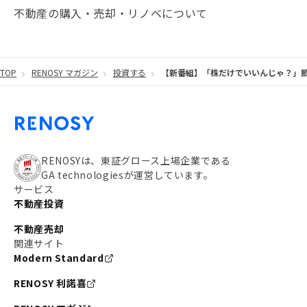
不動産の購入・売却・リノベについて
#20代
#都営浅草線
#東急東横線
#東京メトロ有楽町線
#自己資金
#品川
TOP
RENOSY マガジン
投資する
【新番組】「株だけでいいんじゃ？」節
#都営大江戸線
#都営三田線
#不労所得
#アパート経営
#住人目線の街案内
#私の資産ポートフォリオ
#新宿
#わたしのリノベーションストーリー
#JR横須賀線
RENOSYは、東証グロース上場企業である
GA technologiesが運営しています。
#東京メトロ副都心線
#JR常磐線
サービス
不動産投資
#東京メトロ銀座線
#JR中央線
不動産売却
#東京メトロ半蔵門線
#江東区
#六本木
関連サイト
Modern Standard
#不動産投資の始め方
#エリア未来ナビ
#武蔵小杉
RENOSY 利諾喜
#リノベで家ができるまで
#東急目黒線
#JR埼京線