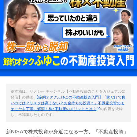
※本稿は、リノシー チャンネル【不動産投資のことをカジュアルに
発信】の動画
【節約オタクふゆこの不動産投資入門】「株だけで良
いのでは？リスクは高くない？お金持ちの投資？」不動産投資のモ
ヤモヤを丁寧に解消！株×不動産のメリットとは？
の内容を抜粋
し、再編集したものです。
新
NISA
で株式投資が身近になる一方、「不動産投資」