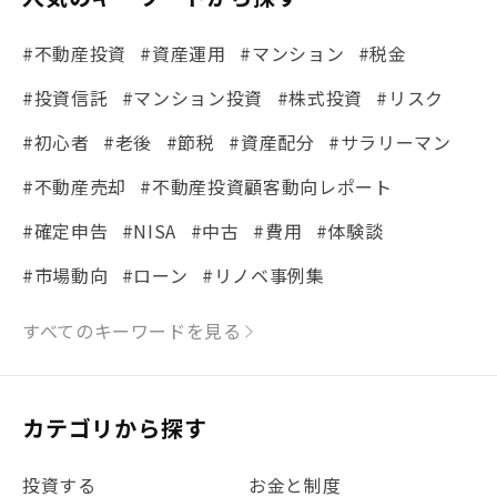
#不動産投資
#資産運用
#マンション
#税金
#投資信託
#マンション投資
#株式投資
#リスク
#初心者
#老後
#節税
#資産配分
#サラリーマン
#不動産売却
#不動産投資顧客動向レポート
#確定申告
#NISA
#中古
#費用
#体験談
#市場動向
#ローン
#リノベ事例集
#シミュレーション
#まちの住みやすさ発見！
すべてのキーワードを見る
#リフォーム
#iDeCo
#税理士中井の課税ルール解説
#理想の暮らし
カテゴリから探す
#金利
#経費
#相続
#不動産購入
#相続税
投資する
お金と制度