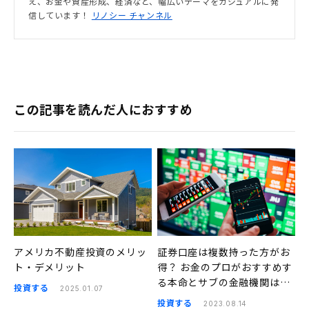
え、お金や資産形成、経済など、幅広いテーマをカジュアルに発
信しています！
リノシー チャンネル
この記事を読んだ人におすすめ
アメリカ不動産投資のメリッ
証券口座は複数持った方がお
ト・デメリット
得？ お金のプロがおすすめす
る本命とサブの金融機関はこ
投資する
2025.01.07
ちら
投資する
2023.08.14