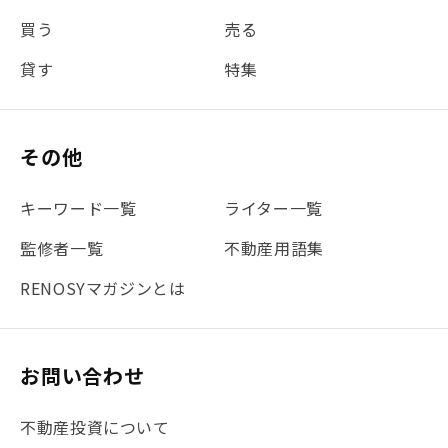
#REIT
#新型コロナ
#ETF
#固定資産税
買う
売る
#団体信用生命保険
#贈与税
#災害に備える
貸す
特集
#書類
#リスク分散
#リノシーチャンネル
#DIY
#保険
#賃貸管理
#東京
#ワンルーム
#利回り
その他
#不動産投資体験レポ
#FX
#JR山手線
#建物管理
#地震対策
#セミナー
#渋谷
#ふるさと納税
キーワード一覧
ライター一覧
#法人化
#クラウドファンディング
#JR京浜東北線
監修者一覧
不動産用語集
#まとめ
#融資
#目黒
#相続わかるラボ
#横浜
RENOSYマガジンとは
#大阪
#JR総武線
#東京メトロ日比谷線
#手数料
#マイナンバー
#PropTech特集
#港区
お問い合わせ
#海外不動産投資
#攻めのマンション管理
不動産投資について
#JR湘南新宿ライン
#池袋
#不動産投資の基本