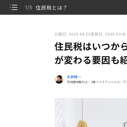
住民税とは？
1/5
住民税はいつからいつまでが対象？ 負担額が変わる
公開日: 2022.04.22
更新日: 2025.03.19
住民税とは？
1/5
住民税はいつから
住民税の基礎知識
2/5
が変わる要因も
引っ越しや転職する際に必要な手続き
3/5
矢野翔一
宅地建物取引士・2級ファイナンシャル・プ
住民税が払えない場合は
4/5
住民税の知識をしっかり身に付けておこう
5/5