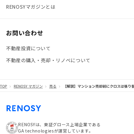
#まとめ
#融資
#目黒
#相続わかるラボ
#横浜
RENOSYマガジンとは
#大阪
#JR総武線
#東京メトロ日比谷線
#手数料
#マイナンバー
#PropTech特集
#港区
お問い合わせ
#海外不動産投資
#攻めのマンション管理
不動産投資について
#JR湘南新宿ライン
#池袋
#不動産投資の基本
不動産の購入・売却・リノベについて
#20代
#都営浅草線
#東急東横線
#東京メトロ有楽町線
#自己資金
#品川
TOP
RENOSY マガジン
売る
【解説】マンション売却前にクロスは張り
#都営大江戸線
#都営三田線
#不労所得
#アパート経営
#住人目線の街案内
#私の資産ポートフォリオ
#新宿
#わたしのリノベーションストーリー
#JR横須賀線
RENOSYは、東証グロース上場企業である
GA technologiesが運営しています。