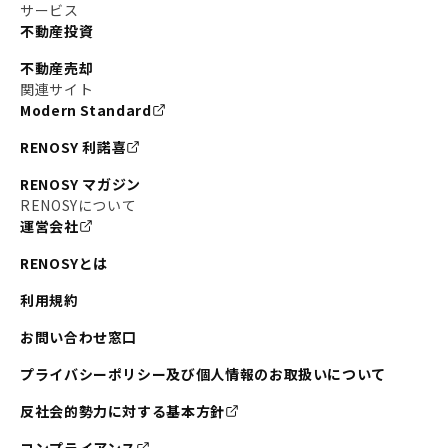
#東京メトロ副都心線
#JR常磐線
サービス
不動産投資
#東京メトロ銀座線
#JR中央線
不動産売却
#東京メトロ半蔵門線
#江東区
#六本木
関連サイト
Modern Standard
#不動産投資の始め方
#エリア未来ナビ
#武蔵小杉
RENOSY 利諾喜
#リノベで家ができるまで
#東急目黒線
#JR埼京線
RENOSY マガジン
#日暮里・舎人ライナー
#京成本線
#日暮里
RENOSYについて
運営会社
#東京メトロ千代田線
#東武伊勢崎線
#赤坂
RENOSYとは
#錦糸町
#両国
#東京メトロ南北線
#宅建
利用規約
#大田区
#中央区
#RENOSYルームツアー
#品川区
お問い合わせ窓口
#川崎
#東急池上線
#JR南武線
プライバシーポリシー及び個人情報のお取扱いについて
#東京メトロ丸ノ内線
#オリンピック
反社会的勢力に対する基本方針
#つくばエクスプレス
#恵比寿
#京王井の頭線
コンプライアンス