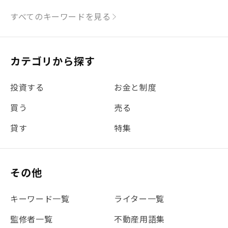
#シミュレーション
#まちの住みやすさ発見！
すべてのキーワードを見る
#リフォーム
#iDeCo
#税理士中井の課税ルール解説
#理想の暮らし
カテゴリから探す
#金利
#経費
#相続
#不動産購入
#相続税
投資する
お金と制度
#REIT
#新型コロナ
#ETF
#固定資産税
買う
売る
#団体信用生命保険
#贈与税
#災害に備える
貸す
特集
#書類
#リスク分散
#リノシーチャンネル
#DIY
#保険
#賃貸管理
#東京
#ワンルーム
#利回り
その他
#不動産投資体験レポ
#FX
#JR山手線
#建物管理
#地震対策
#セミナー
#渋谷
#ふるさと納税
キーワード一覧
ライター一覧
#法人化
#クラウドファンディング
#JR京浜東北線
監修者一覧
不動産用語集