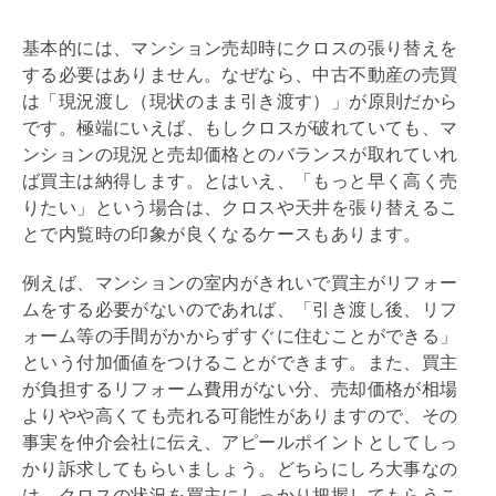
基本的には、マンション売却時にクロスの張り替えを
する必要はありません。なぜなら、中古不動産の売買
は「現況渡し（現状のまま引き渡す）」が原則だから
です。極端にいえば、もしクロスが破れていても、マ
ンションの現況と売却価格とのバランスが取れていれ
ば買主は納得します。とはいえ、「もっと早く高く売
りたい」という場合は、クロスや天井を張り替えるこ
とで
内覧
時の印象が良くなるケースもあります。
例えば、マンションの室内がきれいで買主が
リフォー
ム
をする必要がないのであれば、「引き渡し後、
リフ
ォーム
等の手間がかからずすぐに住むことができる」
という付加価値をつけることができます。また、買主
が負担する
リフォーム
費用がない分、売却価格が相場
よりやや高くても売れる可能性がありますので、その
事実を仲介会社に伝え、アピールポイントとしてしっ
かり訴求してもらいましょう。どちらにしろ大事なの
は、クロスの状況を買主にしっかり把握してもらうこ