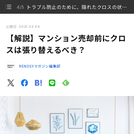
トラブル防止のために、隠れたクロスの状態を確認しよう
4/5
【解説】マンション売却前にクロスは張り替えるべき？
公開日: 2021.03.04
【解説】マンション売却前にクロ
マンション売却時にクロス（壁紙）を張り替えなくて
1/5
いいってホント？
スは張り替えるべき？
クロスを張り替えた方がいい場合とは？
2/5
RENOSYマガジン編集部
クロスを張り替えるときの相場は？
3/5
トラブル防止のために、隠れたクロスの状態を確認し
4/5
よう
クロスの張り替えは現況と売却価格とのバランスが大
5/5
事