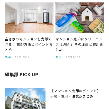
空き家のマンションも売却で
マンション売却にクリーニン
きる！ 売却方法とポイントま
グは必須？ その理由と費用ま
とめ
とめ
売る
売る
2021.05.17
2021.05.19
編集部 PICK UP
【マンション売却のポイント】
手順・費用・注意点まとめ