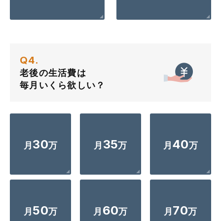
Q4.
老後の生活費は
毎月いくら欲しい？
30
35
40
月
万
月
万
月
万
50
60
70
月
万
月
万
月
万