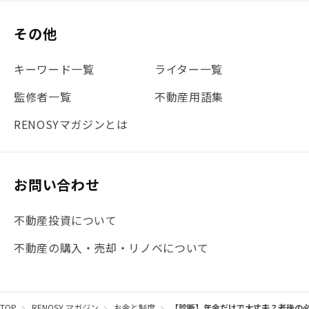
#保険
#賃貸管理
#東京
#ワンルーム
#利回り
その他
#不動産投資体験レポ
#FX
#JR山手線
#建物管理
#地震対策
#セミナー
#渋谷
#ふるさと納税
キーワード一覧
ライター一覧
#法人化
#クラウドファンディング
#JR京浜東北線
監修者一覧
不動産用語集
#まとめ
#融資
#目黒
#相続わかるラボ
#横浜
RENOSYマガジンとは
#大阪
#JR総武線
#東京メトロ日比谷線
#手数料
#マイナンバー
#PropTech特集
#港区
お問い合わせ
#海外不動産投資
#攻めのマンション管理
不動産投資について
#JR湘南新宿ライン
#池袋
#不動産投資の基本
不動産の購入・売却・リノベについて
#20代
#都営浅草線
#東急東横線
#東京メトロ有楽町線
#自己資金
#品川
TOP
RENOSY マガジン
お金と制度
【診断】年金だけで大丈夫？老後の