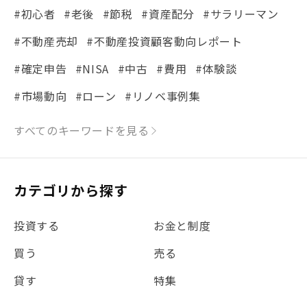
#初心者
#老後
#節税
#資産配分
#サラリーマン
#不動産売却
#不動産投資顧客動向レポート
#確定申告
#NISA
#中古
#費用
#体験談
#市場動向
#ローン
#リノベ事例集
#シミュレーション
#まちの住みやすさ発見！
すべてのキーワードを見る
#リフォーム
#iDeCo
#税理士中井の課税ルール解説
#理想の暮らし
カテゴリから探す
#金利
#経費
#相続
#不動産購入
#相続税
投資する
お金と制度
#REIT
#新型コロナ
#ETF
#固定資産税
買う
売る
#団体信用生命保険
#贈与税
#災害に備える
貸す
特集
#書類
#リスク分散
#リノシーチャンネル
#DIY