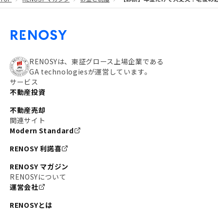
#都営大江戸線
#都営三田線
#不労所得
#アパート経営
#住人目線の街案内
#私の資産ポートフォリオ
#新宿
#わたしのリノベーションストーリー
#JR横須賀線
RENOSYは、東証グロース上場企業である
GA technologiesが運営しています。
#東京メトロ副都心線
#JR常磐線
サービス
不動産投資
#東京メトロ銀座線
#JR中央線
不動産売却
#東京メトロ半蔵門線
#江東区
#六本木
関連サイト
Modern Standard
#不動産投資の始め方
#エリア未来ナビ
#武蔵小杉
RENOSY 利諾喜
#リノベで家ができるまで
#東急目黒線
#JR埼京線
RENOSY マガジン
#日暮里・舎人ライナー
#京成本線
#日暮里
RENOSYについて
運営会社
#東京メトロ千代田線
#東武伊勢崎線
#赤坂
RENOSYとは
#錦糸町
#両国
#東京メトロ南北線
#宅建