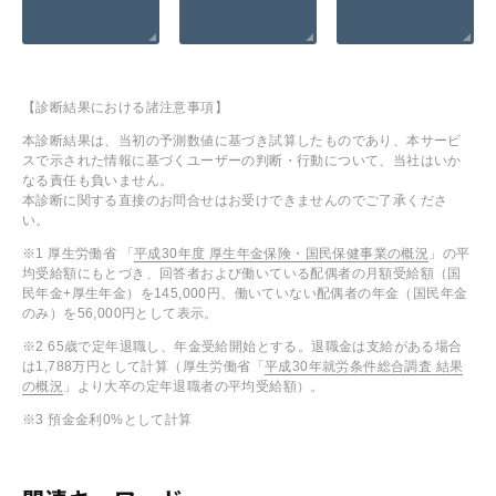
【診断結果における諸注意事項】
本診断結果は、当初の予測数値に基づき試算したものであり、本サービ
スで示された情報に基づくユーザーの判断・行動について、当社はいか
なる責任も負いません。
本診断に関する直接のお問合せはお受けできませんのでご了承くださ
い。
※1 厚生労働省 「
平成30年度 厚生年金保険・国民保健事業の概況
」の平
均受給額にもとづき、回答者および働いている配偶者の月額受給額（国
民年金+厚生年金）を145,000円、働いていない配偶者の年金（国民年金
のみ）を56,000円として表示。
※2 65歳で定年退職し、年金受給開始とする。退職金は支給がある場合
は1,788万円として計算（厚生労働省「
平成30年就労条件総合調査 結果
の概況
」より大卒の定年退職者の平均受給額）。
※3 預金金利0%として計算