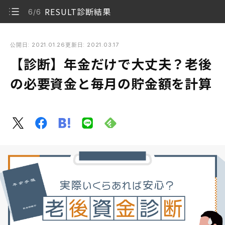
RESULT診断結果
6/6
【診断】年金だけで大丈夫？老後の必要資金と毎月の貯金額を
計算
公開日: 2021.01.26
更新日: 2021.03.17
【診断】年金だけで大丈夫？老後
Q1.今の年齢は？
1/6
の必要資金と毎月の貯金額を計算
Q2.配偶者は？
2/6
Q3.退職金はある？
3/6
Q4.老後の生活費は 毎月いくら欲しい？
4/6
RESULT診断結果
5/6
RESULT診断結果
6/6