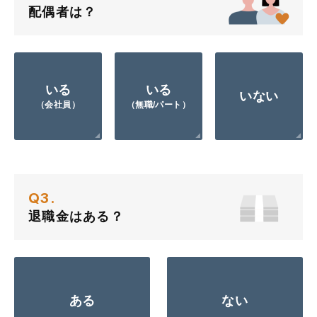
配偶者は？
いる
いる
いない
（会社員）
（無職/パート）
Q3.
退職金はある？
ある
ない