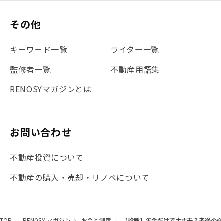
#保険
#賃貸管理
#東京
#ワンルーム
#利回り
その他
#不動産投資体験レポ
#FX
#JR山手線
#建物管理
#地震対策
#セミナー
#渋谷
#ふるさと納税
キーワード一覧
ライター一覧
#法人化
#クラウドファンディング
#JR京浜東北線
監修者一覧
不動産用語集
#まとめ
#融資
#目黒
#相続わかるラボ
#横浜
RENOSYマガジンとは
#大阪
#JR総武線
#東京メトロ日比谷線
#手数料
#マイナンバー
#PropTech特集
#港区
お問い合わせ
#海外不動産投資
#攻めのマンション管理
不動産投資について
#JR湘南新宿ライン
#池袋
#不動産投資の基本
不動産の購入・売却・リノベについて
#20代
#都営浅草線
#東急東横線
#東京メトロ有楽町線
#自己資金
#品川
TOP
RENOSY マガジン
お金と制度
【診断】年金だけで大丈夫？老後の