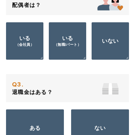
配偶者は？
いる
いる
いない
（会社員）
（無職/パート）
Q3.
退職金はある？
ある
ない