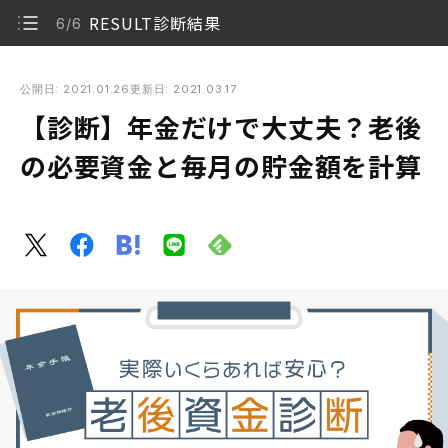
RESULT診断結果
6/6
【診断】年金だけで大丈夫？老後の必要資金と毎月の貯金額を
計算
公開日: 2021.01.26
更新日: 2021.03.17
【診断】年金だけで大丈夫？老後
Q1.今の年齢は？
1/6
の必要資金と毎月の貯金額を計算
Q2.配偶者は？
2/6
Q3.退職金はある？
3/6
Q4.老後の生活費は 毎月いくら欲しい？
4/6
RESULT診断結果
5/6
RESULT診断結果
6/6