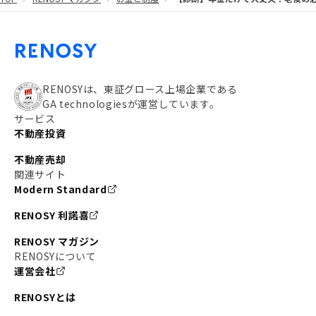
#都営大江戸線
#都営三田線
#不労所得
#アパート経営
#住人目線の街案内
#私の資産ポートフォリオ
#新宿
#わたしのリノベーションストーリー
#JR横須賀線
RENOSYは、東証グロース上場企業である
GA technologiesが運営しています。
#東京メトロ副都心線
#JR常磐線
サービス
不動産投資
#東京メトロ銀座線
#JR中央線
不動産売却
#東京メトロ半蔵門線
#江東区
#六本木
関連サイト
Modern Standard
#不動産投資の始め方
#エリア未来ナビ
#武蔵小杉
RENOSY 利諾喜
#リノベで家ができるまで
#東急目黒線
#JR埼京線
RENOSY マガジン
#日暮里・舎人ライナー
#京成本線
#日暮里
RENOSYについて
運営会社
#東京メトロ千代田線
#東武伊勢崎線
#赤坂
RENOSYとは
#錦糸町
#両国
#東京メトロ南北線
#宅建