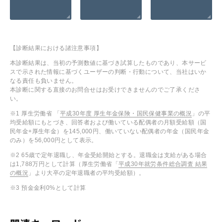
【診断結果における諸注意事項】
本診断結果は、当初の予測数値に基づき試算したものであり、本サービ
スで示された情報に基づくユーザーの判断・行動について、当社はいか
なる責任も負いません。
本診断に関する直接のお問合せはお受けできませんのでご了承くださ
い。
※1 厚生労働省 「
平成30年度 厚生年金保険・国民保健事業の概況
」の平
均受給額にもとづき、回答者および働いている配偶者の月額受給額（国
民年金+厚生年金）を145,000円、働いていない配偶者の年金（国民年金
のみ）を56,000円として表示。
※2 65歳で定年退職し、年金受給開始とする。退職金は支給がある場合
は1,788万円として計算（厚生労働省「
平成30年就労条件総合調査 結果
の概況
」より大卒の定年退職者の平均受給額）。
※3 預金金利0%として計算