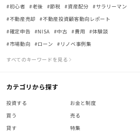
#初心者
#老後
#節税
#資産配分
#サラリーマン
#不動産売却
#不動産投資顧客動向レポート
#確定申告
#NISA
#中古
#費用
#体験談
#市場動向
#ローン
#リノベ事例集
#シミュレーション
#まちの住みやすさ発見！
すべてのキーワードを見る
#リフォーム
#iDeCo
#税理士中井の課税ルール解説
#理想の暮らし
カテゴリから探す
#金利
#経費
#相続
#不動産購入
#相続税
投資する
お金と制度
#REIT
#新型コロナ
#ETF
#固定資産税
買う
売る
#団体信用生命保険
#贈与税
#災害に備える
貸す
特集
#書類
#リスク分散
#リノシーチャンネル
#DIY