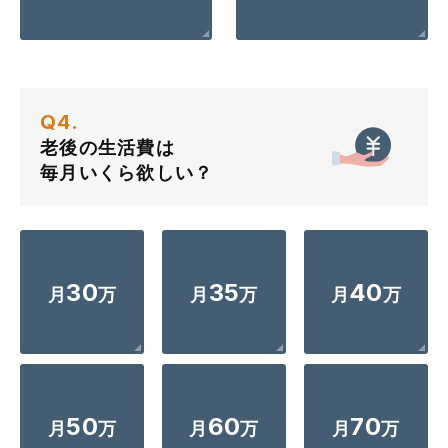
Q4.
老後の生活費は
毎月いくら欲しい？
30
35
40
月
万
月
万
月
万
50
60
70
月
万
月
万
月
万