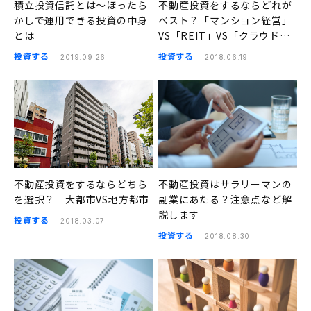
積立投資信託とは〜ほったら
不動産投資をするならどれが
かしで運用できる投資の中身
ベスト？「マンション経営」
とは
VS「REIT」VS「クラウドフ
ァンディング」
投資する
投資する
2019.09.26
2018.06.19
不動産投資をするならどちら
不動産投資はサラリーマンの
を選択？ 大都市VS地方都市
副業にあたる？注意点など解
説します
投資する
2018.03.07
投資する
2018.08.30