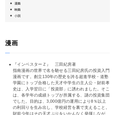
漫画
映画
小説
漫画
『インベスターＺ』 三田紀房著
指南漫画の世界で名を馳せる三田紀房氏の投資入門
漫画です。創立130年の歴史を誇る超進学校・道塾
学園にトップ合格した天才中学生の主人公・財前孝
史は、入学翌日に「投資部」に誘われました。そこ
は、各学年の成績トップが所属する、謎の投資集団
でした。目的は、3,000億円の運用により8％以上
の
利回り
を生み出し、学校経営を裏で支えること。
財前少年はその天才ぶりをいかんなく発揮しなが