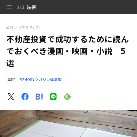
映画
2/3
不動産投資で成功するために読んでおくべき漫画・映画・小
説 5選
公開日: 2018.02.23
不動産投資で成功するために読ん
漫画
1/3
でおくべき漫画・映画・小説 5
映画
2/3
選
小説
3/3
RENOSYマガジン編集部