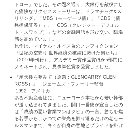
トロー」でした。その題名通り、大銀行を敵役にし
た痛快なサクセスストーリーは、ドラマチック&ス
リリング。「
MB
S（モーゲージ債）」「CDS（
債
務
担保証券）」、「CDS（クレジット・デフォル
ト・スワップ）」などの金融用語も飛び交い、臨場
感を高めています。
原作は、マイケル・ルイス著のノンフィクション
『世紀の空売り 世界経済の破綻に賭けた男たち』
（2010年刊行）。アカデミー賞作品賞ほか5部門に
ノミネートされ、見事脚色賞を受賞しました。
『摩天楼を夢みて（原題：GLENGARRY GLEN
ROSS）』 ジェームズ・フォーリー監督
1992 アメリカ
ある不動産会社に、ニューヨーク本社から若い幹部
が送り込まれてきました。開口一番彼が宣言したの
は「成績の悪い営業マンはクビ」の一言。勝ちを焦
る若手から、かつての栄光を振り返るだけの老セー
ルスマンまで、各々が自身の意地とプライドを掛け