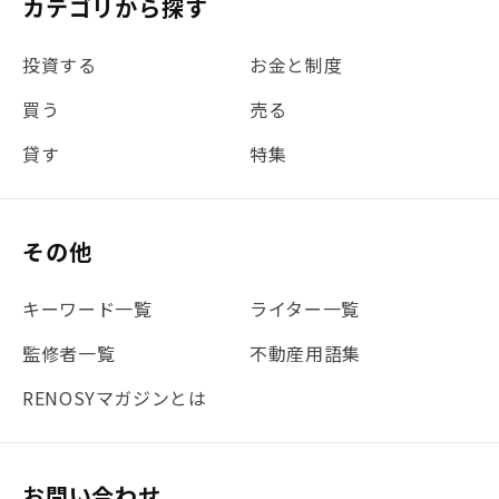
カテゴリから探す
#金利
#経費
#相続
#不動産購入
#相続税
投資する
お金と制度
#REIT
#新型コロナ
#ETF
#固定資産税
買う
売る
#団体信用生命保険
#贈与税
#災害に備える
貸す
特集
#書類
#リスク分散
#リノシーチャンネル
#DIY
#保険
#賃貸管理
#東京
#ワンルーム
#利回り
その他
#不動産投資体験レポ
#FX
#JR山手線
#建物管理
#地震対策
#セミナー
#渋谷
#ふるさと納税
キーワード一覧
ライター一覧
#法人化
#クラウドファンディング
#JR京浜東北線
監修者一覧
不動産用語集
#まとめ
#融資
#目黒
#相続わかるラボ
#横浜
RENOSYマガジンとは
#大阪
#JR総武線
#東京メトロ日比谷線
#手数料
#マイナンバー
#PropTech特集
#港区
お問い合わせ