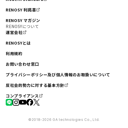
#不動産投資の始め方
#エリア未来ナビ
#武蔵小杉
RENOSY 利諾喜
#リノベで家ができるまで
#東急目黒線
#JR埼京線
RENOSY マガジン
#日暮里・舎人ライナー
#京成本線
#日暮里
RENOSYについて
運営会社
#東京メトロ千代田線
#東武伊勢崎線
#赤坂
RENOSYとは
#錦糸町
#両国
#東京メトロ南北線
#宅建
利用規約
#大田区
#中央区
#RENOSYルームツアー
#品川区
お問い合わせ窓口
#川崎
#東急池上線
#JR南武線
プライバシーポリシー及び個人情報のお取扱いについて
#東京メトロ丸ノ内線
#オリンピック
反社会的勢力に対する基本方針
#つくばエクスプレス
#恵比寿
#京王井の頭線
コンプライアンス
#東急田園都市線
#広尾
#勝どき
#板橋区
#みなとみらい
#京急本線
#桜木町
#北千住
©︎2018-2026 GA technologies Co., Ltd.