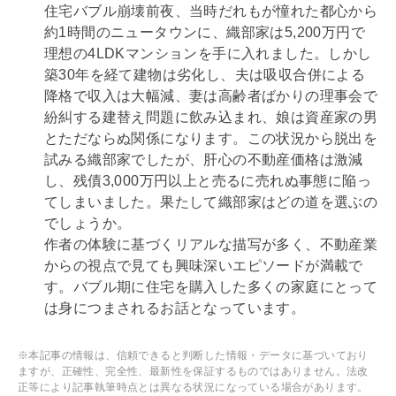
住宅バブル崩壊前夜、当時だれもが憧れた都心から
約1時間のニュータウンに、織部家は5,200万円で
理想の4
LDK
マンションを手に入れました。しかし
築30年を経て建物は劣化し、夫は吸収合併による
降格で収入は大幅減、妻は高齢者ばかりの理事会で
紛糾する建替え問題に飲み込まれ、娘は資産家の男
とただならぬ関係になります。この状況から脱出を
試みる織部家でしたが、肝心の不動産価格は激減
し、
残債
3,000万円以上と売るに売れぬ事態に陥っ
てしまいました。果たして織部家はどの道を選ぶの
でしょうか。
作者の体験に基づくリアルな描写が多く、不動産業
からの視点で見ても興味深いエピソードが満載で
す。バブル期に住宅を購入した多くの家庭にとって
は身につまされるお話となっています。
※本記事の情報は、信頼できると判断した情報・データに基づいており
ますが、正確性、完全性、最新性を保証するものではありません。法改
正等により記事執筆時点とは異なる状況になっている場合があります。