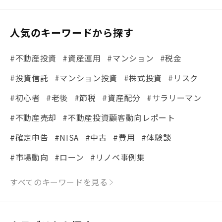
人気のキーワードから探す
#不動産投資
#資産運用
#マンション
#税金
#投資信託
#マンション投資
#株式投資
#リスク
#初心者
#老後
#節税
#資産配分
#サラリーマン
#不動産売却
#不動産投資顧客動向レポート
#確定申告
#NISA
#中古
#費用
#体験談
#市場動向
#ローン
#リノベ事例集
#シミュレーション
#まちの住みやすさ発見！
すべてのキーワードを見る
#リフォーム
#iDeCo
#税理士中井の課税ルール解説
#理想の暮らし