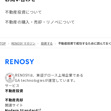
#海外不動産投資
#攻めのマンション管理
不動産投資について
#JR湘南新宿ライン
#池袋
#不動産投資の基本
不動産の購入・売却・リノベについて
#20代
#都営浅草線
#東急東横線
#東京メトロ有楽町線
#自己資金
#品川
TOP
RENOSY マガジン
投資する
不動産投資で成功するために読んでおく
#都営大江戸線
#都営三田線
#不労所得
#アパート経営
#住人目線の街案内
#私の資産ポートフォリオ
#新宿
#わたしのリノベーションストーリー
#JR横須賀線
RENOSYは、東証グロース上場企業である
GA technologiesが運営しています。
#東京メトロ副都心線
#JR常磐線
サービス
不動産投資
#東京メトロ銀座線
#JR中央線
不動産売却
#東京メトロ半蔵門線
#江東区
#六本木
関連サイト
Modern Standard