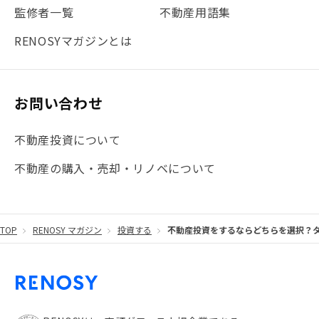
#法人化
#クラウドファンディング
#JR京浜東北線
監修者一覧
不動産用語集
#まとめ
#融資
#目黒
#相続わかるラボ
#横浜
RENOSYマガジンとは
#大阪
#JR総武線
#東京メトロ日比谷線
#手数料
#マイナンバー
#PropTech特集
#港区
お問い合わせ
#海外不動産投資
#攻めのマンション管理
不動産投資について
#JR湘南新宿ライン
#池袋
#不動産投資の基本
不動産の購入・売却・リノベについて
#20代
#都営浅草線
#東急東横線
#東京メトロ有楽町線
#自己資金
#品川
TOP
RENOSY マガジン
投資する
不動産投資をするならどちらを選択？タ
#都営大江戸線
#都営三田線
#不労所得
#アパート経営
#住人目線の街案内
#私の資産ポートフォリオ
#新宿