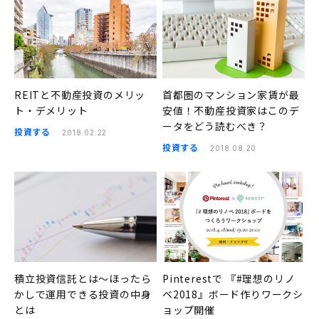
REITと不動産投資のメリッ
首都圏のマンション家賃が最
ト・デメリット
安値！不動産投資家はこのデ
ータをどう読むべき？
投資する
2018.02.22
投資する
2018.08.20
積立投資信託とは〜ほったら
Pinterestで 『#理想のリノ
かしで運用できる投資の中身
ベ2018』ボード作りワークシ
とは
ョップ開催