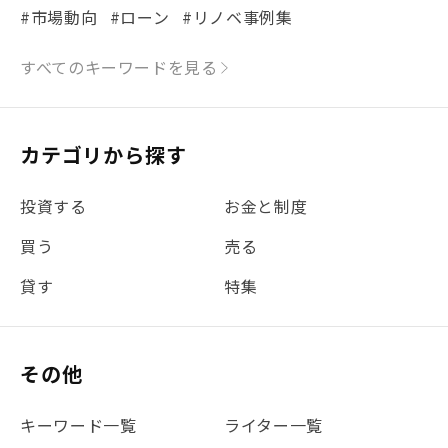
#市場動向
#ローン
#リノベ事例集
#シミュレーション
#まちの住みやすさ発見！
すべてのキーワードを見る
#リフォーム
#iDeCo
#税理士中井の課税ルール解説
#理想の暮らし
カテゴリから探す
#金利
#経費
#相続
#不動産購入
#相続税
投資する
お金と制度
#REIT
#新型コロナ
#ETF
#固定資産税
買う
売る
#団体信用生命保険
#贈与税
#災害に備える
貸す
特集
#書類
#リスク分散
#リノシーチャンネル
#DIY
#保険
#賃貸管理
#東京
#ワンルーム
#利回り
その他
#不動産投資体験レポ
#FX
#JR山手線
#建物管理
#地震対策
#セミナー
#渋谷
#ふるさと納税
キーワード一覧
ライター一覧