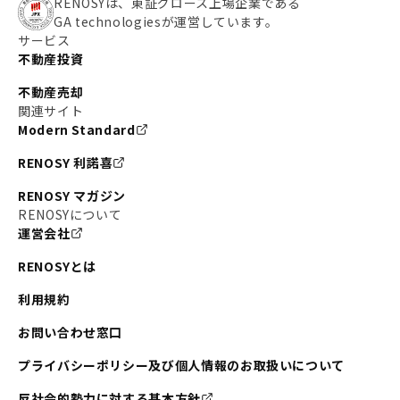
#わたしのリノベーションストーリー
#JR横須賀線
RENOSYは、東証グロース上場企業である
GA technologiesが運営しています。
#東京メトロ副都心線
#JR常磐線
サービス
不動産投資
#東京メトロ銀座線
#JR中央線
不動産売却
#東京メトロ半蔵門線
#江東区
#六本木
関連サイト
Modern Standard
#不動産投資の始め方
#エリア未来ナビ
#武蔵小杉
RENOSY 利諾喜
#リノベで家ができるまで
#東急目黒線
#JR埼京線
RENOSY マガジン
#日暮里・舎人ライナー
#京成本線
#日暮里
RENOSYについて
運営会社
#東京メトロ千代田線
#東武伊勢崎線
#赤坂
RENOSYとは
#錦糸町
#両国
#東京メトロ南北線
#宅建
利用規約
#大田区
#中央区
#RENOSYルームツアー
#品川区
お問い合わせ窓口
#川崎
#東急池上線
#JR南武線
プライバシーポリシー及び個人情報のお取扱いについて
#東京メトロ丸ノ内線
#オリンピック
反社会的勢力に対する基本方針