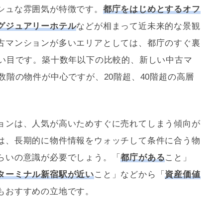
シュな雰囲気が特徴です。
都庁をはじめとするオフ
グジュアリーホテル
などが相まって近未来的な景観
古マンションが多いエリアとしては、都庁のすぐ裏
狙い目です。築十数年以下の比較的、新しい中古マ
数階の物件が中心ですが、20階超、40階超の高層
ョンは、人気が高いためすぐに売れてしまう傾向が
は、長期的に物件情報をウォッチして条件に合う物
らいの意識が必要でしょう。「
都庁がある
こと」
ターミナル新宿駅が近い
こと」などから「
資産価値
もおすすめの立地です。