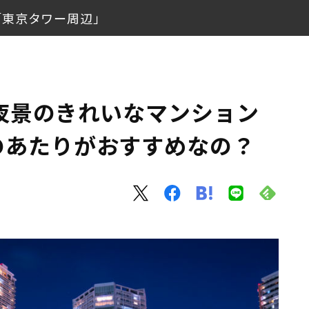
「東京タワー周辺」
い！どのあたりがおすすめなの？
面積×ランドマーク」
夜景のきれいなマンション
のあたりがおすすめなの？
ー周辺」
辺」
「東京スカイツリー周辺」