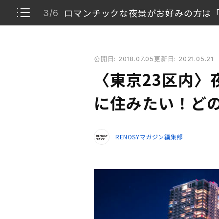
ロマンチックな夜景がお好みの方は
3/6
〈東京23区内〉夜景のきれいなマンションに住みた
公開日: 2018.07.05
更新日: 2021.05.21
夜景が楽しめるマンションの3条件「高さ×敷地
1/6
〈東京23区内〉
近未来的な夜景がお好みな方は「都庁周辺」
2/6
に住みたい！ど
ロマンチックな夜景がお好みの方は「東京タワ
3/6
RENOSYマガジン編集部
華やかな夜景がお好みの方は「六本木ヒルズ周
4/6
手頃な価格で中古マンションが購入したいなら
5/6
まとめ
6/6