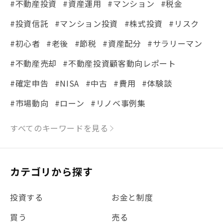
#不動産投資
#資産運用
#マンション
#税金
#投資信託
#マンション投資
#株式投資
#リスク
#初心者
#老後
#節税
#資産配分
#サラリーマン
#不動産売却
#不動産投資顧客動向レポート
#確定申告
#NISA
#中古
#費用
#体験談
#市場動向
#ローン
#リノベ事例集
#シミュレーション
#まちの住みやすさ発見！
すべてのキーワードを見る
#リフォーム
#iDeCo
#税理士中井の課税ルール解説
#理想の暮らし
カテゴリから探す
#金利
#経費
#相続
#不動産購入
#相続税
投資する
お金と制度
#REIT
#新型コロナ
#ETF
#固定資産税
買う
売る
#団体信用生命保険
#贈与税
#災害に備える