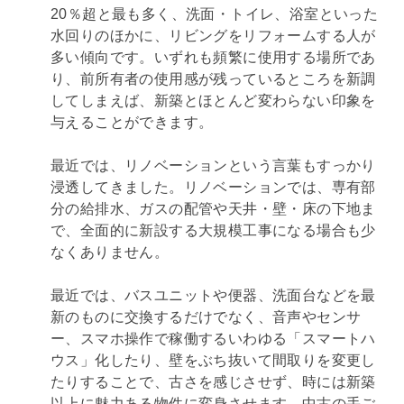
20％超と最も多く、洗面・トイレ、浴室といった
水回りのほかに、リビングを
リフォーム
する人が
多い傾向です。いずれも頻繁に使用する場所であ
り、前所有者の使用感が残っているところを新調
してしまえば、新築とほとんど変わらない印象を
与えることができます。
最近では、
リノベーション
という言葉もすっかり
浸透してきました。
リノベーション
では、専有部
分の給排水、ガスの配管や天井・壁・床の下地ま
で、全面的に新設する大規模工事になる場合も少
なくありません。
最近では、バスユニットや便器、洗面台などを最
新のものに交換するだけでなく、音声やセンサ
ー、スマホ操作で稼働するいわゆる「スマートハ
ウス」化したり、壁をぶち抜いて間取りを変更し
たりすることで、古さを感じさせず、時には新築
以上に魅力ある物件に変身させます。中古の手ご