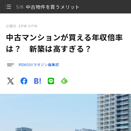
中古物件を買うメリット
5/6
中古マンションが買える年収倍率は？ 新築は高すぎる？
公開日: 2018.07.19
中古マンションが買える年収倍率
ここ数年で新築価格が高騰
1/6
は？ 新築は高すぎる？
中古マンションの平均価格。取引も新築を上まわる
2/6
RENOSYマガジン編集部
中古も年収倍率は上昇中
3/6
中古住宅の平均築年数は長期化
4/6
中古物件を買うメリット
5/6
かつての「地ぐらい」よりも実利を取る
6/6