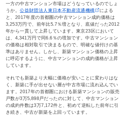
一方の中古マンション市場はどうなっているのでしょ
うか。
公益財団法人東日本不動産流通機構
による
と、2017年度の首都圏の中古マンション成約価格は
3,253万円で、前年比5.7％増となり、底値だった2012
年から一貫して上昇しています。東京23区において
は、4,341万円で同6.6％の増加です。中古マンション
の価格は相対取引で決まるもので、明確な値付けの基
準はありません。しかし、新築マンション価格の上昇
に呼応するように、中古マンションの成約価格が上昇
しています。
それでも新築より大幅に価格が安いことに変わりはな
く、新築に手が出せない層が中古市場に流れ込んでい
ます。2017年の首都圏における新築マンションの販売
戸数が3万5,898戸だったのに対して、中古マンション
の成約件数は3万7,172件と、初めて逆転した前年に引
き続き、中古が新築を上回っています。