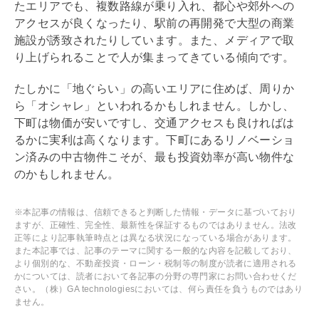
たエリアでも、複数路線が乗り入れ、都心や郊外への
アクセスが良くなったり、駅前の再開発で大型の商業
施設が誘致されたりしています。また、メディアで取
り上げられることで人が集まってきている傾向です。
たしかに「地ぐらい」の高いエリアに住めば、周りか
ら「オシャレ」といわれるかもしれません。しかし、
下町は物価が安いですし、交通アクセスも良ければは
るかに実利は高くなります。下町にある
リノベーショ
ン
済みの中古物件こそが、最も投資効率が高い物件な
のかもしれません。
※本記事の情報は、信頼できると判断した情報・データに基づいており
ますが、正確性、完全性、最新性を保証するものではありません。法改
正等により記事執筆時点とは異なる状況になっている場合があります。
また本記事では、記事のテーマに関する一般的な内容を記載しており、
より個別的な、不動産投資・ローン・税制等の制度が読者に適用される
かについては、読者において各記事の分野の専門家にお問い合わせくだ
さい。（株）GA technologiesにおいては、何ら責任を負うものではあり
ません。