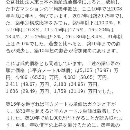
公益社団法人東日本不動産流通機構によると、成約し
た中古マンションの平均
築年数
は、ここ10年では2008
年を底に年々、伸びています。2017年は築20.75年でし
た。築年別構成比率をみても、築5年以下は10.0％、6
～10年は16.3％、11～15年は17.5％、16～20年は
13.4％、21～25年は9.3％、26～30年は8.4％、31年以
上は25.0％でした。過去と比べると、築10年までの割
合が減少し、築10年超の割合が増加傾向にあります。
これは成約価格とも関連しています。上述の築年帯の
順に価格（1平方メートル単価）は5,105（76.97）万
円、4,486（65.53）万円、4,083（58.65）万円、
3,411（49.67）万円、2,183（34.95）万円、
1,686（29.49）万円、1,759（31.19）万円でした。
築16年を過ぎれば平方メートル単価はガクンと下が
り、築31年を超えると平方メートル単価は微増してい
ました。築10年で約1,000万円下がることが読み取れま
す。今後、年収倍率の上昇を避けるために、
築年数
の