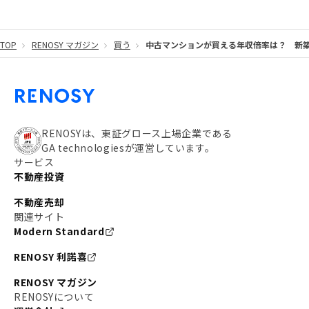
#東京メトロ有楽町線
#自己資金
#品川
TOP
RENOSY マガジン
買う
中古マンションが買える年収倍率は？ 新
#都営大江戸線
#都営三田線
#不労所得
#アパート経営
#住人目線の街案内
#私の資産ポートフォリオ
#新宿
#わたしのリノベーションストーリー
#JR横須賀線
RENOSYは、東証グロース上場企業である
GA technologiesが運営しています。
#東京メトロ副都心線
#JR常磐線
サービス
不動産投資
#東京メトロ銀座線
#JR中央線
不動産売却
#東京メトロ半蔵門線
#江東区
#六本木
関連サイト
Modern Standard
#不動産投資の始め方
#エリア未来ナビ
#武蔵小杉
RENOSY 利諾喜
#リノベで家ができるまで
#東急目黒線
#JR埼京線
RENOSY マガジン
#日暮里・舎人ライナー
#京成本線
#日暮里
RENOSYについて