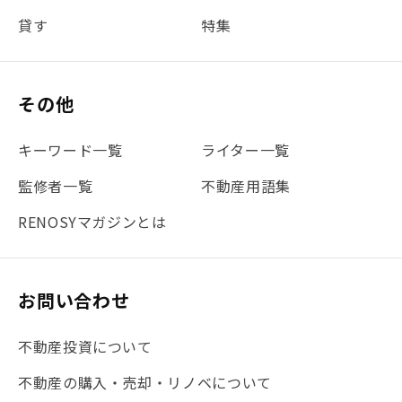
貸す
特集
#書類
#リスク分散
#リノシーチャンネル
#DIY
#保険
#賃貸管理
#東京
#ワンルーム
#利回り
その他
#不動産投資体験レポ
#FX
#JR山手線
#建物管理
#地震対策
#セミナー
#渋谷
#ふるさと納税
キーワード一覧
ライター一覧
#法人化
#クラウドファンディング
#JR京浜東北線
監修者一覧
不動産用語集
#まとめ
#融資
#目黒
#相続わかるラボ
#横浜
RENOSYマガジンとは
#大阪
#JR総武線
#東京メトロ日比谷線
#手数料
#マイナンバー
#PropTech特集
#港区
お問い合わせ
#海外不動産投資
#攻めのマンション管理
不動産投資について
#JR湘南新宿ライン
#池袋
#不動産投資の基本
不動産の購入・売却・リノベについて
#20代
#都営浅草線
#東急東横線