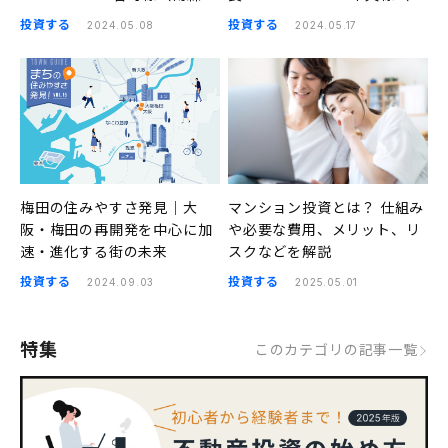
町、天満橋、谷町四丁目、四
波座、本町、堺筋本町、谷町
投資する
投資する
2024.05.08
2024.05.17
天王寺前夕陽ヶ丘）の良さ｜
四丁目）｜まちの住みやすさ
まちの住みやすさ発見
発見
梅田の住みやすさ発見｜大
マンション投資とは？ 仕組み
阪・梅田の再開発を中心に加
や必要な費用、メリット、リ
速・進化する街の未来
スクなどを解説
投資する
投資する
2024.09.03
2025.05.01
特集
このカテゴリの記事一覧