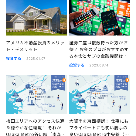
アメリカ不動産投資のメリッ
証券口座は複数持った方がお
ト・デメリット
得？ お金のプロがおすすめす
る本命とサブの金融機関はこ
投資する
2025.01.07
ちら
投資する
2023.08.14
梅田エリアへのアクセス快適
大阪市を東西横断！ 仕事にも
＆穏やかな住環境！ それが
プライベートにも使い勝手の
Osaka Metro谷町線（南森
良いOsaka Metro中央線（阿