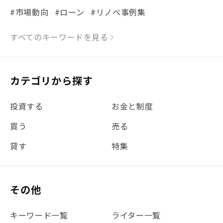
#市場動向
#ローン
#リノベ事例集
#シミュレーション
#まちの住みやすさ発見！
すべてのキーワードを見る
#リフォーム
#iDeCo
#税理士中井の課税ルール解説
#理想の暮らし
カテゴリから探す
#金利
#経費
#相続
#不動産購入
#相続税
投資する
お金と制度
#REIT
#新型コロナ
#ETF
#固定資産税
買う
売る
#団体信用生命保険
#贈与税
#災害に備える
貸す
特集
#書類
#リスク分散
#リノシーチャンネル
#DIY
#保険
#賃貸管理
#東京
#ワンルーム
#利回り
その他
#不動産投資体験レポ
#FX
#JR山手線
#建物管理
#地震対策
#セミナー
#渋谷
#ふるさと納税
キーワード一覧
ライター一覧