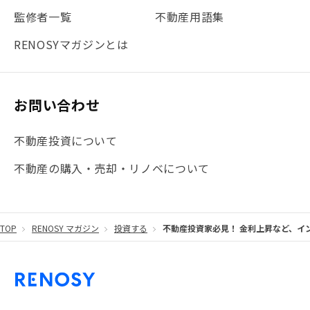
#法人化
#クラウドファンディング
#JR京浜東北線
監修者一覧
不動産用語集
#まとめ
#融資
#目黒
#相続わかるラボ
#横浜
RENOSYマガジンとは
#大阪
#JR総武線
#東京メトロ日比谷線
#手数料
#マイナンバー
#PropTech特集
#港区
お問い合わせ
#海外不動産投資
#攻めのマンション管理
不動産投資について
#JR湘南新宿ライン
#池袋
#不動産投資の基本
不動産の購入・売却・リノベについて
#20代
#都営浅草線
#東急東横線
#東京メトロ有楽町線
#自己資金
#品川
TOP
RENOSY マガジン
投資する
不動産投資家必見！ 金利上昇など、イ
#都営大江戸線
#都営三田線
#不労所得
#アパート経営
#住人目線の街案内
#私の資産ポートフォリオ
#新宿