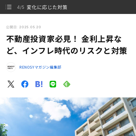
変化に応じた対策
4/5
不動産投資家必見！ 金利上昇など、インフレ時代のリスクと対
策
公開日: 2025.05.20
不動産投資家必見！ 金利上昇な
インフレが不動産に与える影響
1/5
ど、インフレ時代のリスクと対策
金利が上昇すると不動産はどうなる？
2/5
RENOSYマガジン編集部
インフレと不動産価格・賃料相場は連動する
3/5
変化に応じた対策
4/5
不動産投資は、中長期での戦略がカギとなる
5/5