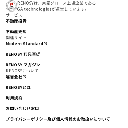
#わたしのリノベーションストーリー
#JR横須賀線
RENOSYは、東証グロース上場企業である
GA technologiesが運営しています。
#東京メトロ副都心線
#JR常磐線
サービス
不動産投資
#東京メトロ銀座線
#JR中央線
不動産売却
#東京メトロ半蔵門線
#江東区
#六本木
関連サイト
Modern Standard
#不動産投資の始め方
#エリア未来ナビ
#武蔵小杉
RENOSY 利諾喜
#リノベで家ができるまで
#東急目黒線
#JR埼京線
RENOSY マガジン
#日暮里・舎人ライナー
#京成本線
#日暮里
RENOSYについて
運営会社
#東京メトロ千代田線
#東武伊勢崎線
#赤坂
RENOSYとは
#錦糸町
#両国
#東京メトロ南北線
#宅建
利用規約
#大田区
#中央区
#RENOSYルームツアー
#品川区
お問い合わせ窓口
#川崎
#東急池上線
#JR南武線
プライバシーポリシー及び個人情報のお取扱いについて
#東京メトロ丸ノ内線
#オリンピック