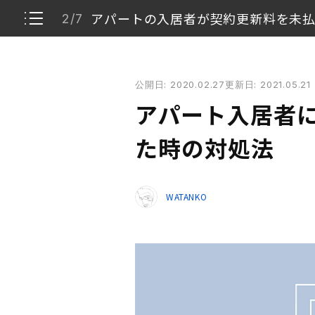
アパートの入居者が契約更新料を未
2/7
アパート入居者に更新料の支払いを拒否された時の
公開日: 2020.02.27
更新日: 2021.05.21
賃貸管理は管理会社に委託
1/7
アパート入居者
アパートの入居者が契約更新料を未払い
2/7
た時の対処法
対策を考える
3/7
WATANKO
急転直下、支払い完了へ
4/7
今後に向けた対策
5/7
賃借人のモラル低下が心配
6/7
次回予告
7/7