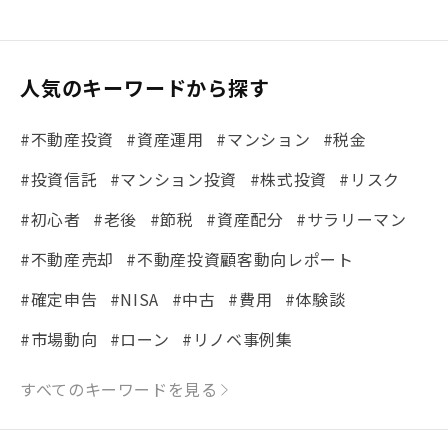
人気のキーワードから探す
#不動産投資
#資産運用
#マンション
#税金
#投資信託
#マンション投資
#株式投資
#リスク
#初心者
#老後
#節税
#資産配分
#サラリーマン
#不動産売却
#不動産投資顧客動向レポート
#確定申告
#NISA
#中古
#費用
#体験談
#市場動向
#ローン
#リノベ事例集
#シミュレーション
#まちの住みやすさ発見！
すべてのキーワードを見る
#リフォーム
#iDeCo