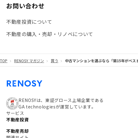
#マイナンバー
#PropTech特集
#港区
お問い合わせ
#海外不動産投資
#攻めのマンション管理
不動産投資について
#JR湘南新宿ライン
#池袋
#不動産投資の基本
不動産の購入・売却・リノベについて
#20代
#都営浅草線
#東急東横線
#東京メトロ有楽町線
#自己資金
#品川
TOP
RENOSY マガジン
買う
中古マンションを選ぶなら「築15年がベス
#都営大江戸線
#都営三田線
#不労所得
#アパート経営
#住人目線の街案内
#私の資産ポートフォリオ
#新宿
#わたしのリノベーションストーリー
#JR横須賀線
RENOSYは、東証グロース上場企業である
GA technologiesが運営しています。
#東京メトロ副都心線
#JR常磐線
サービス
不動産投資
#東京メトロ銀座線
#JR中央線
不動産売却
#東京メトロ半蔵門線
#江東区
#六本木
関連サイト