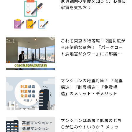
家賃補助の制度を知って、お得に
家賃を支払おう
これぞ東京の特等席！ 2面に広が
る圧倒的な景色！ 『パークコー
ト浜離宮ザタワー』にお邪魔し
ました
マンションの地震対策！ 「耐震
構造」「制震構造」「免震構
造」のメリット・デメリット
マンションは高層と低層のどち
らが住みやすいのか？ メリッ