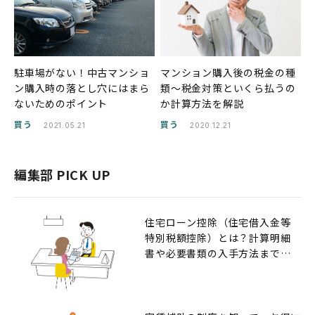
駐車場がない！中古マンショ
マンション購入後の税金の種
ン購入時の落とし穴にはまら
類〜税金対策といくら払うの
ないためのポイント
か計算方法を解説
買う
買う
2021.05.21
2020.12.21
編集部 PICK UP
住宅ローン控除（住宅借入金等
特別税額控除）とは？計算明細
書や必要書類の入手方法までの
解説