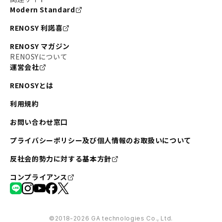
Modern Standard
#不動産投資の始め方
#エリア未来ナビ
#武蔵小杉
RENOSY 利諾喜
#リノベで家ができるまで
#東急目黒線
#JR埼京線
RENOSY マガジン
#日暮里・舎人ライナー
#京成本線
#日暮里
RENOSYについて
運営会社
#東京メトロ千代田線
#東武伊勢崎線
#赤坂
RENOSYとは
#錦糸町
#両国
#東京メトロ南北線
#宅建
利用規約
#大田区
#中央区
#RENOSYルームツアー
#品川区
お問い合わせ窓口
#川崎
#東急池上線
#JR南武線
プライバシーポリシー及び個人情報のお取扱いについて
#東京メトロ丸ノ内線
#オリンピック
反社会的勢力に対する基本方針
#つくばエクスプレス
#恵比寿
#京王井の頭線
コンプライアンス
#東急田園都市線
#広尾
#勝どき
#板橋区
#みなとみらい
#京急本線
#桜木町
#北千住
©︎2018-2026 GA technologies Co., Ltd.