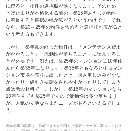
に絞ると、物件の選択肢が狭くなります。そのため、
下げ止まりが本格化する前の「築15年あたりの物件」
に着目すると選択の幅が広がるというわけです。それ
なら、築20～25年の物件を含めると選択肢が広がると
いう考え方もできます。
しかし、
築年数
の経った物件は、「メンテナンス費用
がかかること」「流動性が落ちること」に留意するこ
とが必要です。例えば、築25年のマンションに10年住
んだら築35年になります。築35年ともなると中古マン
ション市場へ売りに出したとき、購入申し込みが少な
かったり、値引き要請をされやすかったりしてしまう
点は懸念材料です。しかし、築15年のマンションなら
10年住んでも築25年ですので流動性は多少落ちます
が、人気の立地ならまだニーズがあるといえるでしょ
う。
※本記事の情報は、信頼できると判断した情報・データに基づいており
ますが、正確性、完全性、最新性を保証するものではありません。法改