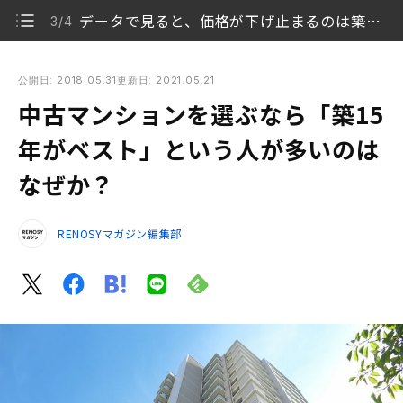
データで見ると、価格が下げ止まるのは築20年以降
3/4
中古マンションを選ぶなら「築15年がベスト」という人が多い
のはなぜか？
公開日: 2018.05.31
更新日: 2021.05.21
中古マンションを選ぶなら「築15
中古マンション購入では「価格の下げ止まり」に着目
1/4
すべき
年がベスト」という人が多いのは
なぜか？
売却する気がなくても売却前提で買うのが望ましい
2/4
データで見ると、価格が下げ止まるのは築20年以降
3/4
RENOSYマガジン編集部
築15年のマンションなら10年住んでも築25年
4/4