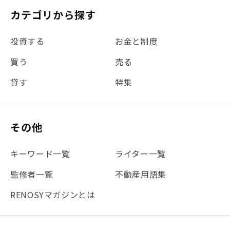
#税理士中井の課税ルール解説
#理想の暮らし
カテゴリから探す
#金利
#経費
#相続
#不動産購入
#相続税
投資する
お金と制度
#REIT
#新型コロナ
#ETF
#固定資産税
買う
売る
#団体信用生命保険
#贈与税
#災害に備える
貸す
特集
#書類
#リスク分散
#リノシーチャンネル
#DIY
#保険
#賃貸管理
#東京
#ワンルーム
#利回り
その他
#不動産投資体験レポ
#FX
#JR山手線
#建物管理
#地震対策
#セミナー
#渋谷
#ふるさと納税
キーワード一覧
ライター一覧
#法人化
#クラウドファンディング
#JR京浜東北線
監修者一覧
不動産用語集
#まとめ
#融資
#目黒
#相続わかるラボ
#横浜
RENOSYマガジンとは
#大阪
#JR総武線
#東京メトロ日比谷線
#手数料