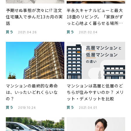
予期せぬ事態が次々に!? 注文
半永久キャナルビューと最大
住宅購入で歩んだ13カ月の実
18畳のリビング。「家族がず
話
っと心地よく暮らせる場所」
がコンセプトの『クラッシィ
買う
買う
2021.04.26
2021.02.04
ハウス芝浦』にお邪魔しまし
た
マンションの最終的な寿命
マンションは高層と低層のど
は、いったいどれくらいな
ちらが住みやすいのか？ メリ
の？
ット・デメリットを比較
買う
買う
2019.10.24
2021.04.01