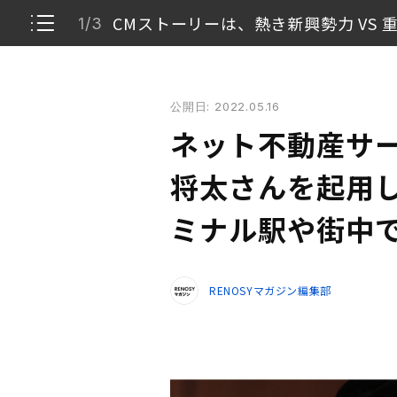
CMストーリーは、熱き新興勢力 VS 
1/3
ネット不動産サービス「RENOSY」が染谷将太さん
公開日: 2022.05.16
CMストーリーは、熱き新興勢力 VS 重鎮
1/3
ネット不動産サー
ターミナル駅や街中で広告展開も開始
2/3
将太さんを起用し
ネット不動産とは
ミナル駅や街中
3/3
RENOSYマガジン編集部