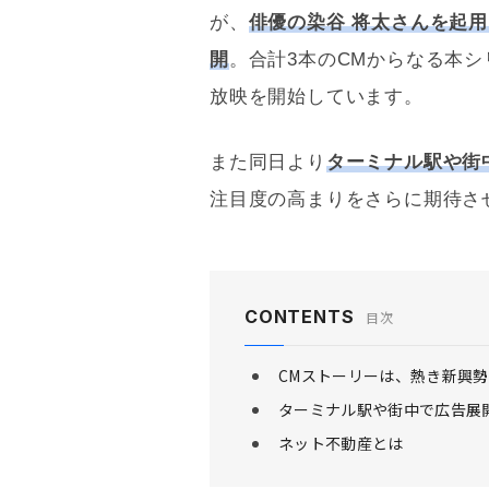
が、
俳優の染谷 将太さんを起
開
。合計3本のCMからなる本
放映を開始しています。
また同日より
ターミナル駅や街
注目度の高まりをさらに期待さ
CONTENTS
目次
CMストーリーは、熱き新興勢力
ターミナル駅や街中で広告展
ネット不動産とは