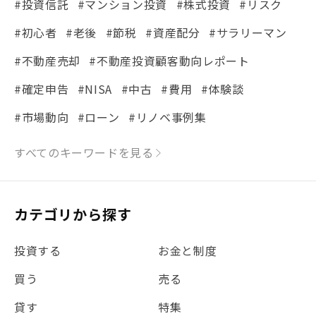
#投資信託
#マンション投資
#株式投資
#リスク
#初心者
#老後
#節税
#資産配分
#サラリーマン
#不動産売却
#不動産投資顧客動向レポート
#確定申告
#NISA
#中古
#費用
#体験談
#市場動向
#ローン
#リノベ事例集
#シミュレーション
#まちの住みやすさ発見！
すべてのキーワードを見る
#リフォーム
#iDeCo
#税理士中井の課税ルール解説
#理想の暮らし
カテゴリから探す
#金利
#経費
#相続
#不動産購入
#相続税
投資する
お金と制度
#REIT
#新型コロナ
#ETF
#固定資産税
買う
売る
#団体信用生命保険
#贈与税
#災害に備える
貸す
特集
#書類
#リスク分散
#リノシーチャンネル
#DIY