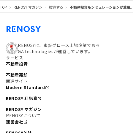
TOP
RENOSY マガジン
投資する
不動産投資もシミュレーションが重要
#都営大江戸線
#都営三田線
#不労所得
#アパート経営
#住人目線の街案内
#私の資産ポートフォリオ
#新宿
#わたしのリノベーションストーリー
#JR横須賀線
RENOSYは、東証グロース上場企業である
GA technologiesが運営しています。
#東京メトロ副都心線
#JR常磐線
サービス
不動産投資
#東京メトロ銀座線
#JR中央線
不動産売却
#東京メトロ半蔵門線
#江東区
#六本木
関連サイト
Modern Standard
#不動産投資の始め方
#エリア未来ナビ
#武蔵小杉
RENOSY 利諾喜
#リノベで家ができるまで
#東急目黒線
#JR埼京線
RENOSY マガジン
#日暮里・舎人ライナー
#京成本線
#日暮里
RENOSYについて
運営会社
#東京メトロ千代田線
#東武伊勢崎線
#赤坂
RENOSYとは