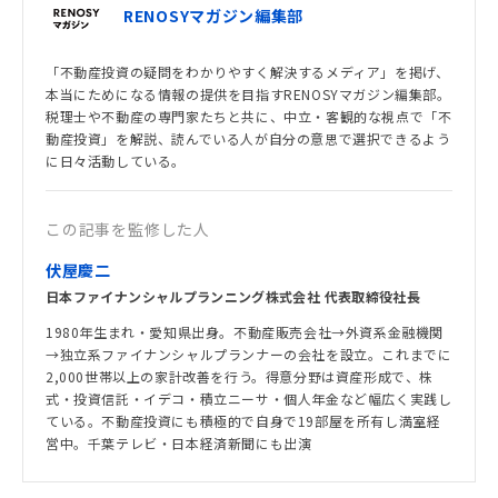
RENOSYマガジン編集部
「不動産投資の疑問をわかりやすく解決するメディア」を掲げ、
本当にためになる情報の提供を目指すRENOSYマガジン編集部。
税理士や不動産の専門家たちと共に、中立・客観的な視点で「不
動産投資」を解説、読んでいる人が自分の意思で選択できるよう
に日々活動している。
この記事を監修した人
伏屋慶二
日本ファイナンシャルプランニング株式会社 代表取締役社長
1980年生まれ・愛知県出身。不動産販売会社→外資系金融機関
→独立系ファイナンシャルプランナーの会社を設立。これまでに
2,000世帯以上の家計改善を行う。得意分野は資産形成で、株
式・投資信託・イデコ・積立ニーサ・個人年金など幅広く実践し
ている。不動産投資にも積極的で自身で19部屋を所有し満室経
営中。千葉テレビ・日本経済新聞にも出演