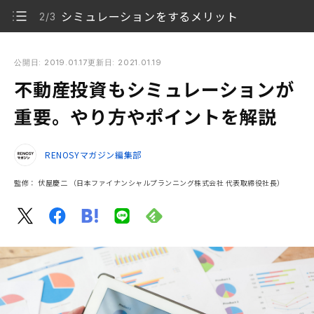
シミュレーションをするメリット
2/3
不動産投資もシミュレーションが重要。やり方やポイントを解
説
公開日: 2019.01.17
更新日: 2021.01.19
不動産投資もシミュレーションが
不動産投資のシミュレーション方法
1/3
重要。やり方やポイントを解説
シミュレーションをするメリット
2/3
RENOSYマガジン編集部
まとめ
3/3
監修：
伏屋慶二
（日本ファイナンシャルプランニング株式会社 代表取締役社長）