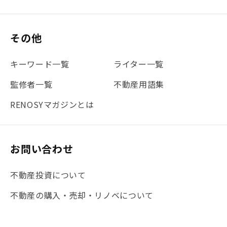
#保険
#賃貸管理
#東京
#ワンルーム
#利回り
その他
#不動産投資体験レポ
#FX
#JR山手線
#建物管理
#地震対策
#セミナー
#渋谷
#ふるさと納税
キーワード一覧
ライター一覧
#法人化
#クラウドファンディング
#JR京浜東北線
監修者一覧
不動産用語集
#まとめ
#融資
#目黒
#相続わかるラボ
#横浜
RENOSYマガジンとは
#大阪
#JR総武線
#東京メトロ日比谷線
#手数料
#マイナンバー
#PropTech特集
#港区
お問い合わせ
#海外不動産投資
#攻めのマンション管理
不動産投資について
#JR湘南新宿ライン
#池袋
#不動産投資の基本
不動産の購入・売却・リノベについて
#20代
#都営浅草線
#東急東横線
#東京メトロ有楽町線
#自己資金
#品川