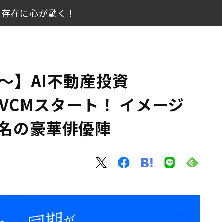
な存在に心が動く！
新TVCMスタート！ イメージキャラクターに3名の豪華俳優陣
が動く！
日〜】AI不動産投資
ンツなど充実
TVCMスタート！ イメージ
3名の豪華俳優陣