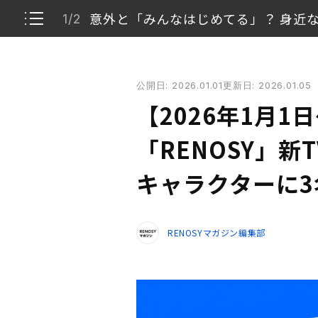
意外と「みんなはじめてる」？ 身近
1/2
【2026年1月1日〜】AI不動産投資「RENOSY」
公開日: 2026.01.01
更新日: 2026.01.05
意外と「みんなはじめてる」？ 身近な存在に心
1/2
【2026年1月1
新TVCMを記念した特設ページも。診断コンテ
2/2
「RENOSY」新
キャラクターに
RENOSYマガジン編集部