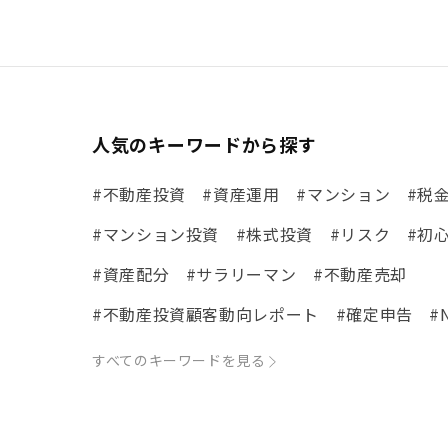
人気のキーワードから探す
#不動産投資
#資産運用
#マンション
#税
#マンション投資
#株式投資
#リスク
#初
#資産配分
#サラリーマン
#不動産売却
#不動産投資顧客動向レポート
#確定申告
#
#体験談
#市場動向
#ローン
#リノベ事例
すべてのキーワードを見る
#まちの住みやすさ発見！
#リフォーム
#iD
#税理士中井の課税ルール解説
#理想の暮らし