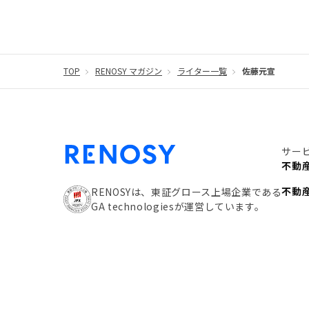
#不動産購入
#相続税
#REIT
#新型コロナ
#団体信用生命保険
#贈与税
#災害に備える
#リノシーチャンネル
TOP
RENOSY マガジン
ライター一覧
#DIY
#保険
佐藤元宣
#賃貸管
#利回り
#不動産投資体験レポ
#FX
#JR山
#地震対策
#セミナー
#渋谷
#ふるさと納
サー
#クラウドファンディング
#JR京浜東北線
#
不動
#相続わかるラボ
#横浜
#大阪
#JR総武線
不動
RENOSYは、東証グロース上場企業である
GA technologiesが運営しています。
#手数料
#マイナンバー
#PropTech特集
#
#攻めのマンション管理
#JR湘南新宿ライン
#不動産投資の基本
#20代
#都営浅草線
#
#東京メトロ有楽町線
#自己資金
#品川
#