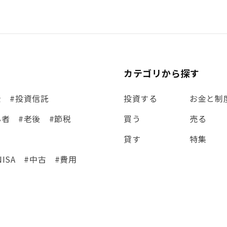
カテゴリから探す
金
#投資信託
投資する
お金と制
心者
#老後
#節税
買う
売る
貸す
特集
NISA
#中古
#費用
集
#シミュレーション
eCo
#金利
#経費
#相続