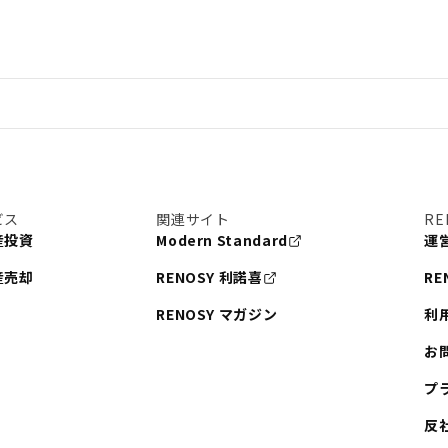
#ETF
#固定資産税
#書類
#リスク分散
理
#東京
#ワンルーム
手線
#建物管理
税
#法人化
ビス
関連サイト
RE
まとめ
#融資
#目黒
産投資
Modern Standard
運
#東京メトロ日比谷線
産売却
RENOSY 利諾喜
RE
港区
#海外不動産投資
RENOSY マガジン
利
#池袋
お
東急東横線
プ
都営大江戸線
反