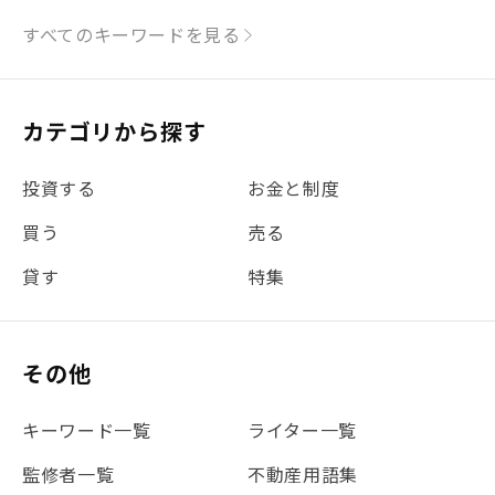
#シミュレーション
#まちの住みやすさ発見！
すべてのキーワードを見る
#リフォーム
#iDeCo
#税理士中井の課税ルール解説
#理想の暮らし
カテゴリから探す
#金利
#経費
#相続
#不動産購入
#相続税
投資する
お金と制度
#REIT
#新型コロナ
#ETF
#固定資産税
買う
売る
#団体信用生命保険
#贈与税
#災害に備える
貸す
特集
#書類
#リスク分散
#リノシーチャンネル
#DIY
#保険
#賃貸管理
#東京
#ワンルーム
#利回り
その他
#不動産投資体験レポ
#FX
#JR山手線
#建物管理
#地震対策
#セミナー
#渋谷
#ふるさと納税
キーワード一覧
ライター一覧
#法人化
#クラウドファンディング
#JR京浜東北線
監修者一覧
不動産用語集