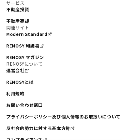
#東京メトロ副都心線
#JR常磐線
サービス
不動産投資
#東京メトロ銀座線
#JR中央線
不動産売却
#東京メトロ半蔵門線
#江東区
#六本木
関連サイト
Modern Standard
#不動産投資の始め方
#エリア未来ナビ
#武蔵小杉
RENOSY 利諾喜
#リノベで家ができるまで
#東急目黒線
#JR埼京線
RENOSY マガジン
#日暮里・舎人ライナー
#京成本線
#日暮里
RENOSYについて
運営会社
#東京メトロ千代田線
#東武伊勢崎線
#赤坂
RENOSYとは
#錦糸町
#両国
#東京メトロ南北線
#宅建
利用規約
#大田区
#中央区
#RENOSYルームツアー
#品川区
お問い合わせ窓口
#川崎
#東急池上線
#JR南武線
プライバシーポリシー及び個人情報のお取扱いについて
#東京メトロ丸ノ内線
#オリンピック
反社会的勢力に対する基本方針
#つくばエクスプレス
#恵比寿
#京王井の頭線
コンプライアンス