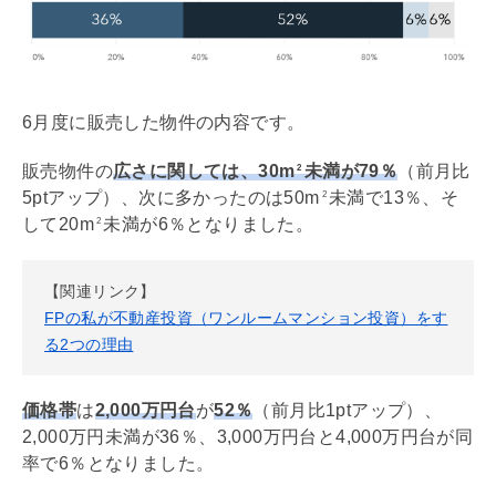
6月度に販売した物件の内容です。
販売物件の
広さに関しては、30m
未満が79％
（前月比
2
5ptアップ）、次に多かったのは50m
未満で13％、そ
2
して20m
未満が6％となりました。
2
【関連リンク】
FPの私が不動産投資（ワンルームマンション投資）をす
る2つの理由
価格帯
は
2,000万円台
が
52％
（前月比1ptアップ）、
2,000万円未満が36％、3,000万円台と4,000万円台が同
率で6％となりました。