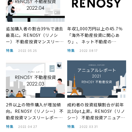
追加購入者の割合39％で過去
年収1,000万円以上の45.7％
最高に。RENOSY（リノシ
「海外不動産投資に関心あ
ー） 不動産投資マンスリーレ
り」、 ネット不動産の
ポート2022年4月
RENOSY（リノシー）がタイ
特集
特集
2022.05.25
2022.08.17
の投資マンションの取り扱い
開始
2件以上の物件購入が増加傾
成約者の投資経験割合が前年
向。RENOSY（リノシー） 不
比10pt上昇。RENOSY（リノ
動産投資マンスリーレポート
シー） 不動産投資アニュアル
2022年3月
レポート2021年
特集
特集
2022.04.27
2022.03.31