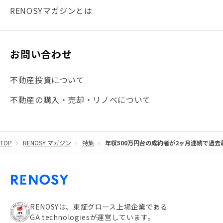
#まとめ
#融資
#目黒
#相続わかるラボ
#横浜
RENOSYマガジンとは
#大阪
#JR総武線
#東京メトロ日比谷線
#手数料
#マイナンバー
#PropTech特集
#港区
お問い合わせ
#海外不動産投資
#攻めのマンション管理
不動産投資について
#JR湘南新宿ライン
#池袋
#不動産投資の基本
不動産の購入・売却・リノベについて
#20代
#都営浅草線
#東急東横線
#東京メトロ有楽町線
#自己資金
#品川
TOP
RENOSY マガジン
特集
年収500万円台の成約者が2ヶ月連続で過去最
#都営大江戸線
#都営三田線
#不労所得
#アパート経営
#住人目線の街案内
#私の資産ポートフォリオ
#新宿
#わたしのリノベーションストーリー
#JR横須賀線
RENOSYは、東証グロース上場企業である
GA technologiesが運営しています。