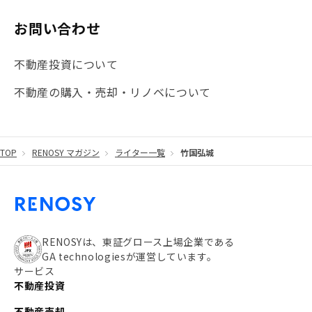
#マイナンバー
#PropTech特集
#港区
お問い合わせ
#海外不動産投資
#攻めのマンション管理
不動産投資について
#JR湘南新宿ライン
#池袋
#不動産投資の基本
不動産の購入・売却・リノベについて
#20代
#都営浅草線
#東急東横線
#東京メトロ有楽町線
#自己資金
#品川
TOP
RENOSY マガジン
ライター一覧
竹国弘城
#都営大江戸線
#都営三田線
#不労所得
#アパート経営
#住人目線の街案内
#私の資産ポートフォリオ
#新宿
#わたしのリノベーションストーリー
#JR横須賀線
RENOSYは、東証グロース上場企業である
GA technologiesが運営しています。
#東京メトロ副都心線
#JR常磐線
サービス
不動産投資
#東京メトロ銀座線
#JR中央線
不動産売却