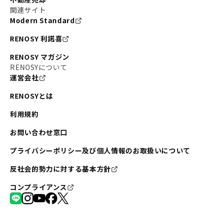
#東京メトロ半蔵門線
#江東区
#六本木
関連サイト
Modern Standard
#不動産投資の始め方
#エリア未来ナビ
#武蔵小杉
RENOSY 利諾喜
#リノベで家ができるまで
#東急目黒線
#JR埼京線
RENOSY マガジン
#日暮里・舎人ライナー
#京成本線
#日暮里
RENOSYについて
運営会社
#東京メトロ千代田線
#東武伊勢崎線
#赤坂
RENOSYとは
#錦糸町
#両国
#東京メトロ南北線
#宅建
利用規約
#大田区
#中央区
#RENOSYルームツアー
#品川区
お問い合わせ窓口
#川崎
#東急池上線
#JR南武線
プライバシーポリシー及び個人情報のお取扱いについて
#東京メトロ丸ノ内線
#オリンピック
反社会的勢力に対する基本方針
#つくばエクスプレス
#恵比寿
#京王井の頭線
コンプライアンス
#東急田園都市線
#広尾
#勝どき
#板橋区