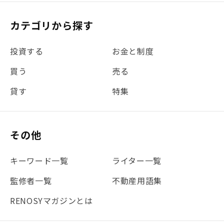
#税理士中井の課税ルール解説
#理想の暮らし
カテゴリから探す
#金利
#経費
#相続
#不動産購入
#相続税
投資する
お金と制度
#REIT
#新型コロナ
#ETF
#固定資産税
買う
売る
#団体信用生命保険
#贈与税
#災害に備える
貸す
特集
#書類
#リスク分散
#リノシーチャンネル
#DIY
#保険
#賃貸管理
#東京
#ワンルーム
#利回り
その他
#不動産投資体験レポ
#FX
#JR山手線
#建物管理
#地震対策
#セミナー
#渋谷
#ふるさと納税
キーワード一覧
ライター一覧
#法人化
#クラウドファンディング
#JR京浜東北線
監修者一覧
不動産用語集
#まとめ
#融資
#目黒
#相続わかるラボ
#横浜
RENOSYマガジンとは
#大阪
#JR総武線
#東京メトロ日比谷線
#手数料