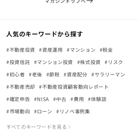
マガジントップへ
人気のキーワードから探す
#不動産投資
#資産運用
#マンション
#税金
#投資信託
#マンション投資
#株式投資
#リスク
#初心者
#老後
#節税
#資産配分
#サラリーマン
#不動産売却
#不動産投資顧客動向レポート
#確定申告
#NISA
#中古
#費用
#体験談
#市場動向
#ローン
#リノベ事例集
#シミュレーション
#まちの住みやすさ発見！
すべてのキーワードを見る
#リフォーム
#iDeCo