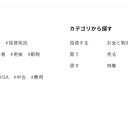
カテゴリから探す
金
#投資信託
投資する
お金と制
心者
#老後
#節税
買う
売る
貸す
特集
NISA
#中古
#費用
集
#シミュレーション
eCo
#金利
#経費
#相続
#ETF
#固定資産税