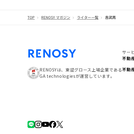
#団体信用生命保険
#贈与税
#災害に備える
#リノシーチャンネル
TOP
RENOSY マガジン
ライター一覧
#DIY
#保険
吉武亮
#賃貸管
#利回り
#不動産投資体験レポ
#FX
#JR山
#地震対策
#セミナー
#渋谷
#ふるさと納
サー
#クラウドファンディング
#JR京浜東北線
#
不動
#相続わかるラボ
#横浜
#大阪
#JR総武線
不動
RENOSYは、東証グロース上場企業である
GA technologiesが運営しています。
#手数料
#マイナンバー
#PropTech特集
#
#攻めのマンション管理
#JR湘南新宿ライン
#不動産投資の基本
#20代
#都営浅草線
#
#東京メトロ有楽町線
#自己資金
#品川
#
#都営三田線
#不労所得
#アパート経営
#