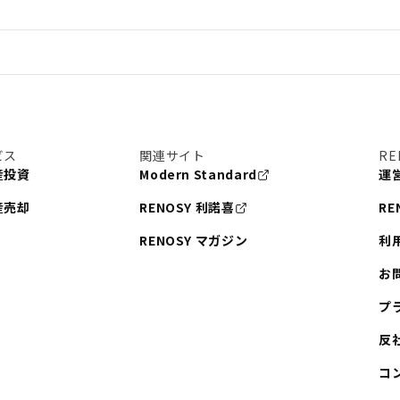
#書類
#リスク分散
理
#東京
#ワンルーム
手線
#建物管理
税
#法人化
ビス
関連サイト
RE
まとめ
#融資
#目黒
産投資
Modern Standard
運
#東京メトロ日比谷線
産売却
RENOSY 利諾喜
RE
港区
#海外不動産投資
RENOSY マガジン
利
#池袋
お
東急東横線
プ
都営大江戸線
反
コ
住人目線の街案内