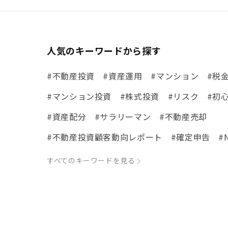
人気のキーワードから探す
#不動産投資
#資産運用
#マンション
#税
#マンション投資
#株式投資
#リスク
#初
#資産配分
#サラリーマン
#不動産売却
#不動産投資顧客動向レポート
#確定申告
#
#体験談
#市場動向
#ローン
#リノベ事例
すべてのキーワードを見る
#まちの住みやすさ発見！
#リフォーム
#iD
#税理士中井の課税ルール解説
#理想の暮らし
#不動産購入
#相続税
#REIT
#新型コロナ