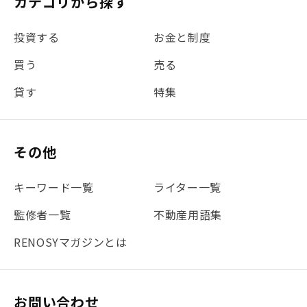
カテゴリから探す
#金利
#経費
#相続
#不動産購入
#相続税
投資する
お金と制度
#REIT
#新型コロナ
#ETF
#固定資産税
買う
売る
#団体信用生命保険
#贈与税
#災害に備える
貸す
特集
#書類
#リスク分散
#リノシーチャンネル
#DIY
#保険
#賃貸管理
#東京
#ワンルーム
#利回り
その他
#不動産投資体験レポ
#FX
#JR山手線
#建物管理
#地震対策
#セミナー
#渋谷
#ふるさと納税
キーワード一覧
ライター一覧
#法人化
#クラウドファンディング
#JR京浜東北線
監修者一覧
不動産用語集
#まとめ
#融資
#目黒
#相続わかるラボ
#横浜
RENOSYマガジンとは
#大阪
#JR総武線
#東京メトロ日比谷線
#手数料
#マイナンバー
#PropTech特集
#港区
お問い合わせ