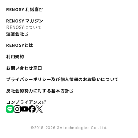
#不動産投資の始め方
#エリア未来ナビ
#武蔵小杉
RENOSY 利諾喜
#リノベで家ができるまで
#東急目黒線
#JR埼京線
RENOSY マガジン
#日暮里・舎人ライナー
#京成本線
#日暮里
RENOSYについて
運営会社
#東京メトロ千代田線
#東武伊勢崎線
#赤坂
RENOSYとは
#錦糸町
#両国
#東京メトロ南北線
#宅建
利用規約
#大田区
#中央区
#RENOSYルームツアー
#品川区
お問い合わせ窓口
#川崎
#東急池上線
#JR南武線
プライバシーポリシー及び個人情報のお取扱いについて
#東京メトロ丸ノ内線
#オリンピック
反社会的勢力に対する基本方針
#つくばエクスプレス
#恵比寿
#京王井の頭線
コンプライアンス
#東急田園都市線
#広尾
#勝どき
#板橋区
#みなとみらい
#京急本線
#桜木町
#北千住
©︎2018-2026 GA technologies Co., Ltd.