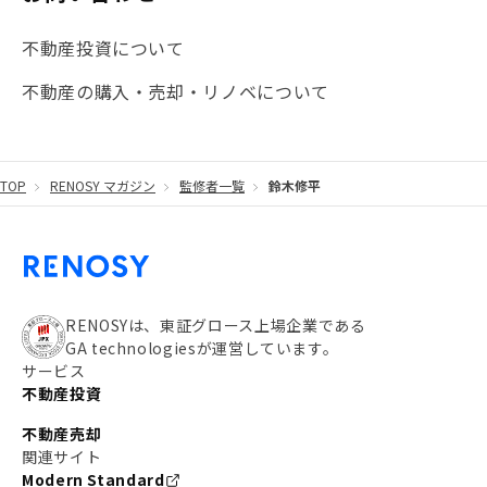
#海外不動産投資
#攻めのマンション管理
不動産投資について
#JR湘南新宿ライン
#池袋
#不動産投資の基本
不動産の購入・売却・リノベについて
#20代
#都営浅草線
#東急東横線
#東京メトロ有楽町線
#自己資金
#品川
TOP
RENOSY マガジン
監修者一覧
鈴木修平
#都営大江戸線
#都営三田線
#不労所得
#アパート経営
#住人目線の街案内
#私の資産ポートフォリオ
#新宿
#わたしのリノベーションストーリー
#JR横須賀線
RENOSYは、東証グロース上場企業である
GA technologiesが運営しています。
#東京メトロ副都心線
#JR常磐線
サービス
不動産投資
#東京メトロ銀座線
#JR中央線
不動産売却
#東京メトロ半蔵門線
#江東区
#六本木
関連サイト
Modern Standard