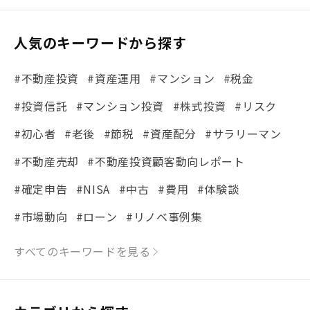
人気のキーワードから探す
#不動産投資
#資産運用
#マンション
#税金
#投資信託
#マンション投資
#株式投資
#リスク
#初心者
#老後
#節税
#資産配分
#サラリーマン
#不動産売却
#不動産投資顧客動向レポート
#確定申告
#NISA
#中古
#費用
#体験談
#市場動向
#ローン
#リノベ事例集
#シミュレーション
#まちの住みやすさ発見！
すべてのキーワードを見る
#リフォーム
#iDeCo
#税理士中井の課税ルール解説
#理想の暮らし